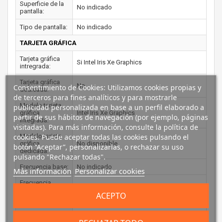
Superficie de la
No indicado
pantalla:
Tipo de pantalla:
No indicado
TARJETA GRÁFICA
Tarjeta gráfica
Si Intel Iris Xe Graphics
intregrada:
Tarjeta gráfica
No
Consentimiento de Cookies: Utilizamos cookies propias y
dedicada:
de terceros para fines analíticos y para mostrarle
Modelo tarjeta
publicidad personalizada en base a un perfil elaborado a
gráfica
Intel Iris Xe Graphics
partir de sus hábitos de navegación (por ejemplo, páginas
integrada:
visitadas). Para más información, consulte la política de
cookies. Puede aceptar todas las cookies pulsando el
Modelo tarjeta
gráfica
No disponible
botón “Aceptar”, personalizarlas, o rechazar su uso
dedicada:
pulsando "Rechazar todas".
Frecuencia base:
No indicado
Más información
Personalizar cookies
Frecuencia
No indicado
máxima:
ACEPTO
Memoria
máxima del
adaptador de
No indicado