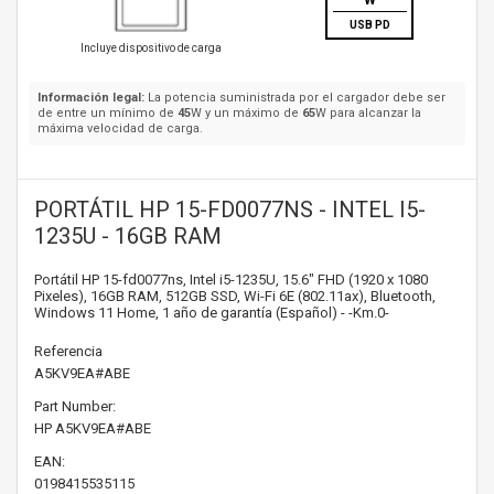
W
USB PD
Incluye dispositivo de carga
Información legal:
La potencia suministrada por el cargador debe ser
de entre un mínimo de
45
W y un máximo de
65
W para alcanzar la
máxima velocidad de carga.
PORTÁTIL HP 15-FD0077NS - INTEL I5-
1235U - 16GB RAM
Portátil HP 15-fd0077ns, Intel i5-1235U, 15.6" FHD (1920 x 1080
Pixeles), 16GB RAM, 512GB SSD, Wi-Fi 6E (802.11ax), Bluetooth,
Windows 11 Home, 1 año de garantía (Español) - -Km.0-
Referencia
A5KV9EA#ABE
Part Number:
HP
A5KV9EA#ABE
EAN:
0198415535115