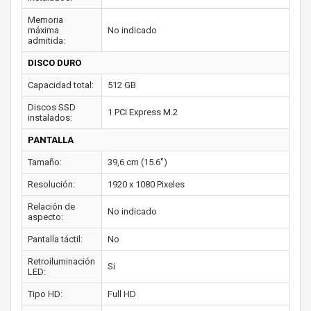
Memoria
máxima
No indicado
admitida:
DISCO DURO
Capacidad total:
512 GB
Discos SSD
1 PCI Express M.2
instalados:
PANTALLA
Tamaño:
39,6 cm (15.6")
Resolución:
1920 x 1080 Pixeles
Relación de
No indicado
aspecto:
Pantalla táctil:
No
Retroiluminación
Si
LED:
Tipo HD:
Full HD