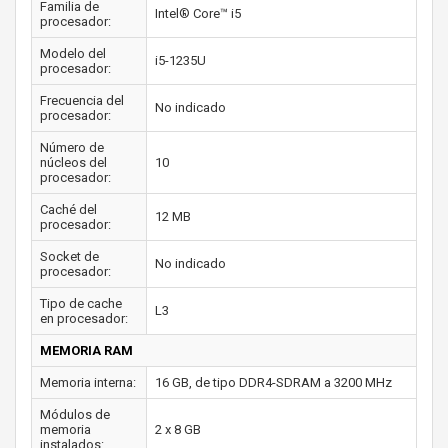
Familia de
Intel® Core™ i5
procesador:
Modelo del
i5-1235U
procesador:
Frecuencia del
No indicado
procesador:
Número de
núcleos del
10
procesador:
Caché del
12 MB
procesador:
Socket de
No indicado
procesador:
Tipo de cache
L3
en procesador:
MEMORIA RAM
Memoria interna:
16 GB, de tipo DDR4-SDRAM a 3200 MHz
Módulos de
memoria
2 x 8 GB
instalados: