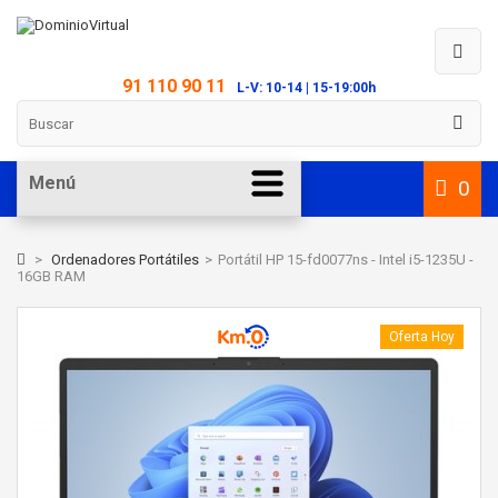
91 110 90 11
L-V: 10-14 | 15-19:00h
Menú
0
>
Ordenadores Portátiles
>
Portátil HP 15-fd0077ns - Intel i5-1235U -
16GB RAM
Oferta Hoy