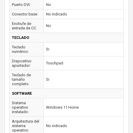
Puerto DVI:
No
Conector base:
No indicado
Enchufe de
No
entrada de CC:
TECLADO
Teclado
Si
numérico:
Dispositivo
Touchpad
apuntador:
Teclado de
tamaño
Si
completo:
SOFTWARE
Sistema
operativo
Windows 11 Home
instalado:
Arquitectura del
sistema
No indicado
operativo: