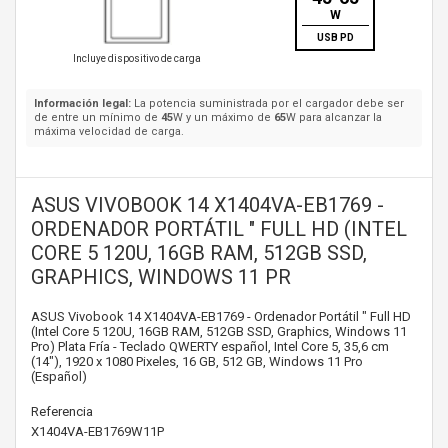
W
USB PD
Incluye dispositivo de carga
Información legal:
La potencia suministrada por el cargador debe ser
de entre un mínimo de
45
W y un máximo de
65
W para alcanzar la
máxima velocidad de carga.
ASUS VIVOBOOK 14 X1404VA-EB1769 -
ORDENADOR PORTÁTIL " FULL HD (INTEL
CORE 5 120U, 16GB RAM, 512GB SSD,
GRAPHICS, WINDOWS 11 PR
ASUS Vivobook 14 X1404VA-EB1769 - Ordenador Portátil " Full HD
(Intel Core 5 120U, 16GB RAM, 512GB SSD, Graphics, Windows 11
Pro) Plata Fría - Teclado QWERTY español, Intel Core 5, 35,6 cm
(14"), 1920 x 1080 Pixeles, 16 GB, 512 GB, Windows 11 Pro
(Español)
Referencia
X1404VA-EB1769W11P