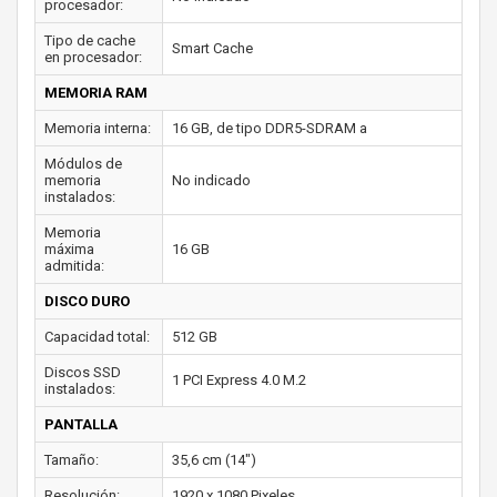
procesador:
Tipo de cache
Smart Cache
en procesador:
MEMORIA RAM
Memoria interna:
16 GB, de tipo DDR5-SDRAM a
Módulos de
memoria
No indicado
instalados:
Memoria
máxima
16 GB
admitida:
DISCO DURO
Capacidad total:
512 GB
Discos SSD
1 PCI Express 4.0 M.2
instalados:
PANTALLA
Tamaño:
35,6 cm (14")
Resolución:
1920 x 1080 Pixeles