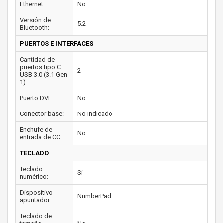
Ethernet:
No
Versión de
5.2
Bluetooth:
PUERTOS E INTERFACES
Cantidad de
puertos tipo C
2
USB 3.0 (3.1 Gen
1):
Puerto DVI:
No
Conector base:
No indicado
Enchufe de
No
entrada de CC:
TECLADO
Teclado
Si
numérico:
Dispositivo
NumberPad
apuntador:
Teclado de