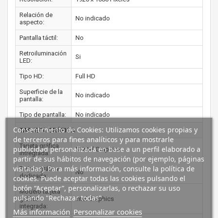
Relación de
No indicado
aspecto:
Pantalla táctil:
No
Retroiluminación
Si
LED:
Tipo HD:
Full HD
Superficie de la
No indicado
pantalla:
Tipo de pantalla:
No indicado
Consentimiento de Cookies: Utilizamos cookies propias y
TARJETA GRÁFICA
de terceros para fines analíticos y para mostrarle
Tarjeta gráfica
publicidad personalizada en base a un perfil elaborado a
Si Intel Graphics
intregrada:
partir de sus hábitos de navegación (por ejemplo, páginas
visitadas). Para más información, consulte la política de
Tarjeta gráfica
No
dedicada:
cookies. Puede aceptar todas las cookies pulsando el
botón “Aceptar”, personalizarlas, o rechazar su uso
Modelo tarjeta
pulsando "Rechazar todas".
gráfica
Intel Graphics
integrada:
Más información
Personalizar cookies