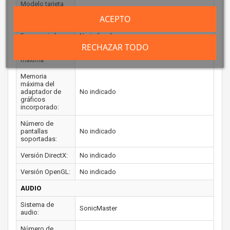
Modelo tarjeta
gráfica
No disponible
ACEPTO
dedicada:
Frecuencia base:
No indicado
RECHAZAR TODO
Frecuencia
No indicado
máxima:
Memoria
máxima del
adaptador de
No indicado
gráficos
incorporado:
Número de
pantallas
No indicado
soportadas:
Versión DirectX:
No indicado
Versión OpenGL:
No indicado
AUDIO
Sistema de
SonicMaster
audio:
Número de