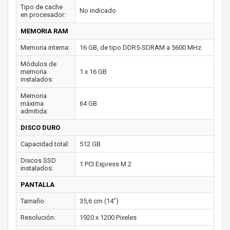
Tipo de cache
No indicado
en procesador:
MEMORIA RAM
Memoria interna:
16 GB, de tipo DDR5-SDRAM a 5600 MHz
Módulos de
memoria
1 x 16 GB
instalados:
Memoria
máxima
64 GB
admitida:
DISCO DURO
Capacidad total:
512 GB
Discos SSD
1 PCI Express M.2
instalados:
PANTALLA
Tamaño:
35,6 cm (14")
Resolución:
1920 x 1200 Pixeles