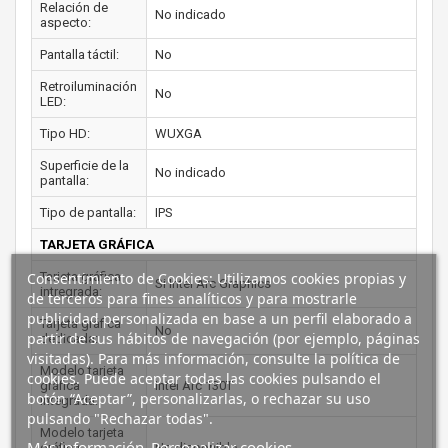
Relación de
No indicado
aspecto:
Pantalla táctil:
No
Retroiluminación
No
LED:
Tipo HD:
WUXGA
Superficie de la
No indicado
pantalla:
Tipo de pantalla:
IPS
TARJETA GRÁFICA
Tarjeta gráfica
Consentimiento de Cookies: Utilizamos cookies propias y
Si Intel Arc Graphics
intregrada:
de terceros para fines analíticos y para mostrarle
publicidad personalizada en base a un perfil elaborado a
Tarjeta gráfica
No
partir de sus hábitos de navegación (por ejemplo, páginas
dedicada:
visitadas). Para más información, consulte la política de
Modelo tarjeta
cookies. Puede aceptar todas las cookies pulsando el
gráfica
Intel Arc 130T
botón “Aceptar”, personalizarlas, o rechazar su uso
integrada:
pulsando "Rechazar todas".
Modelo tarjeta
Más información
Personalizar cookies
gráfica
No disponible