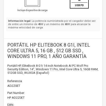
W
USB PD
Incluye dispositivo de carga
Información legal:
La potencia suministrada por el cargador debe ser
de entre un mínimo de
45
W y un máximo de
65
W para alcanzar la
máxima velocidad de carga.
PORTÁTIL HP ELITEBOOK 8 G1I, INTEL
CORE ULTRA 5, 16 GB , 512 GB SSD ,
WINDOWS 11 PRO, 1 AÑO GARANTÍA
Portátil HP, EliteBook 8 G1i 14 inch Notebook AI PC Wolf Pro
Security Edition, 14", Windows 11 Pro, Intel Core Ultra 5, 16GB RAM,
512GB SSD, WUXGA (Español)
Referencia
AD2Z0ET
Part Number:
HP
AD2Z0ET
EAN: