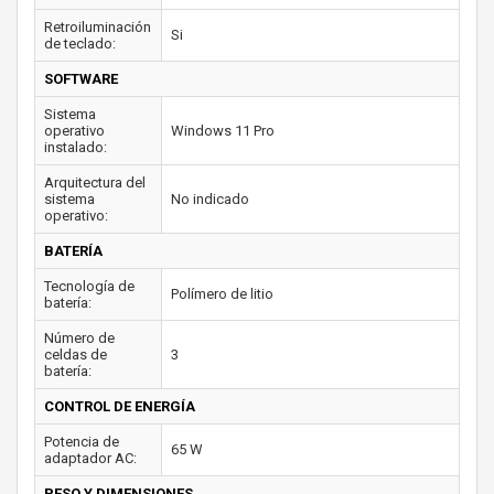
Retroiluminación
Si
de teclado:
SOFTWARE
Sistema
operativo
Windows 11 Pro
instalado:
Arquitectura del
sistema
No indicado
operativo:
BATERÍA
Tecnología de
Polímero de litio
batería:
Número de
celdas de
3
batería:
CONTROL DE ENERGÍA
Potencia de
65 W
adaptador AC:
PESO Y DIMENSIONES