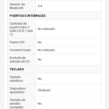
Versión de
5.4
Bluetooth:
PUERTOS E INTERFACES
Cantidad de
puertos tipo C
No indicado
USB 3.0 (3.1 Gen
1):
Puerto DVI:
No
Conector base:
No indicado
Enchufe de
No
entrada de CC:
TECLADO
Teclado
No
numérico:
Dispositivo
Clickpad
apuntador:
Teclado de
tamaño
No
completo: