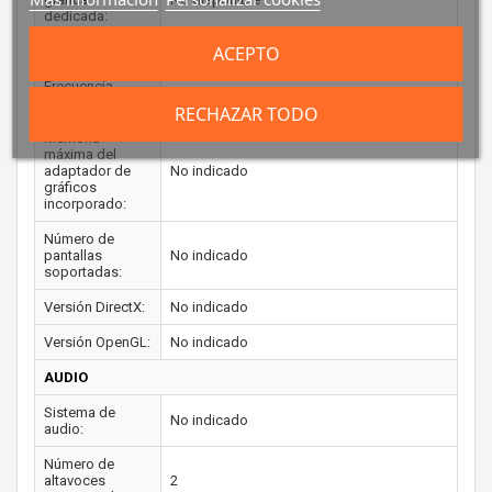
dedicada:
ACEPTO
Frecuencia base:
No indicado
Frecuencia
No indicado
máxima:
RECHAZAR TODO
Memoria
máxima del
adaptador de
No indicado
gráficos
incorporado:
Número de
pantallas
No indicado
soportadas:
Versión DirectX:
No indicado
Versión OpenGL:
No indicado
AUDIO
Sistema de
No indicado
audio:
Número de
altavoces
2