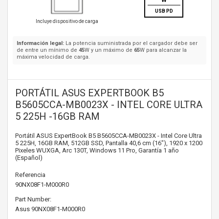
W
USB PD
Incluye dispositivo de carga
Información legal:
La potencia suministrada por el cargador debe ser
de entre un mínimo de
45
W y un máximo de
65
W para alcanzar la
máxima velocidad de carga.
PORTÁTIL ASUS EXPERTBOOK B5
B5605CCA-MB0023X - INTEL CORE ULTRA
5 225H -16GB RAM
Portátil ASUS ExpertBook B5 B5605CCA-MB0023X - Intel Core Ultra
5 225H, 16GB RAM, 512GB SSD, Pantalla 40,6 cm (16"), 1920 x 1200
Pixeles WUXGA, Arc 130T, Windows 11 Pro, Garantía 1 año
(Español)
Referencia
90NX08F1-M000R0
Part Number:
Asus
90NX08F1-M000R0