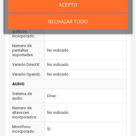
Frecuencia
ACEPTO
No indicado
máxima:
Memoria
RECHAZAR TODO
máxima del
adaptador de
No indicado
gráficos
incorporado:
Número de
pantallas
No indicado
soportadas:
Versión DirectX:
No indicado
Versión OpenGL:
No indicado
AUDIO
Sistema de
Dirac
audio:
Número de
altavoces
No indicado
incorporados:
Micrófono
Si
incorporado: