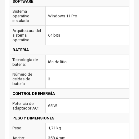
SOFTWARE
Sistema
operativo
Windows 11 Pro
instalado:
Arquitectura del
sistema
64 bits
operativo:
BATERÍA
Tecnología de
Ión de litio
batería:
Número de
celdas de
3
batería:
CONTROL DE ENERGÍA
Potencia de
65 W
adaptador AC:
PESO Y DIMENSIONES
Peso:
1,71 kg
Ancho:
358,4 mm