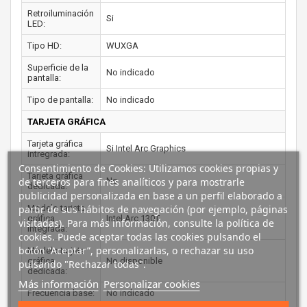
Retroiluminación
Si
LED:
Tipo HD:
WUXGA
Superficie de la
No indicado
pantalla:
Tipo de pantalla:
No indicado
TARJETA GRÁFICA
Tarjeta gráfica
Si Intel Arc Graphics
intregrada:
Consentimiento de Cookies: Utilizamos cookies propias y
Tarjeta gráfica
de terceros para fines analíticos y para mostrarle
No
dedicada:
publicidad personalizada en base a un perfil elaborado a
partir de sus hábitos de navegación (por ejemplo, páginas
Modelo tarjeta
gráfica
Intel Arc 130T
visitadas). Para más información, consulte la política de
integrada:
cookies. Puede aceptar todas las cookies pulsando el
botón “Aceptar”, personalizarlas, o rechazar su uso
Modelo tarjeta
gráfica
No disponible
pulsando "Rechazar todas".
dedicada:
Más información
Personalizar cookies
Frecuencia base:
No indicado