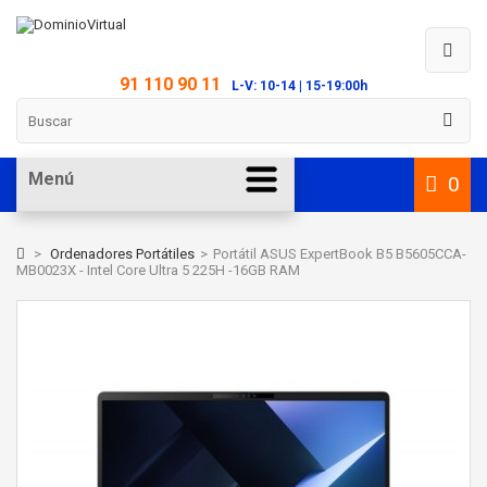
91 110 90 11
L-V: 10-14 | 15-19:00h
Menú
0
>
Ordenadores Portátiles
>
Portátil ASUS ExpertBook B5 B5605CCA-
MB0023X - Intel Core Ultra 5 225H -16GB RAM