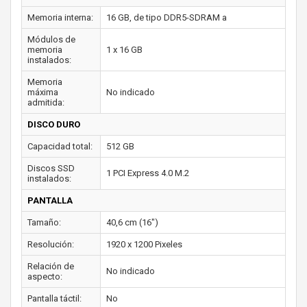
Memoria interna:
16 GB, de tipo DDR5-SDRAM a
Módulos de
memoria
1 x 16 GB
instalados:
Memoria
máxima
No indicado
admitida:
DISCO DURO
Capacidad total:
512 GB
Discos SSD
1 PCI Express 4.0 M.2
instalados:
PANTALLA
Tamaño:
40,6 cm (16")
Resolución:
1920 x 1200 Pixeles
Relación de
No indicado
aspecto:
Pantalla táctil:
No