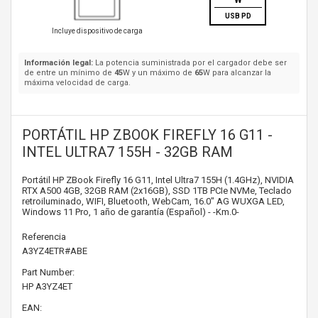
W
USB PD
Incluye dispositivo de carga
Información legal:
La potencia suministrada por el cargador debe ser
de entre un mínimo de
45
W y un máximo de
65
W para alcanzar la
máxima velocidad de carga.
PORTÁTIL HP ZBOOK FIREFLY 16 G11 -
INTEL ULTRA7 155H - 32GB RAM
Portátil HP ZBook Firefly 16 G11, Intel Ultra7 155H (1.4GHz), NVIDIA
RTX A500 4GB, 32GB RAM (2x16GB), SSD 1TB PCIe NVMe, Teclado
retroiluminado, WIFI, Bluetooth, WebCam, 16.0" AG WUXGA LED,
Windows 11 Pro, 1 año de garantía (Español) - -Km.0-
Referencia
A3YZ4ETR#ABE
Part Number:
HP
A3YZ4ET
EAN: