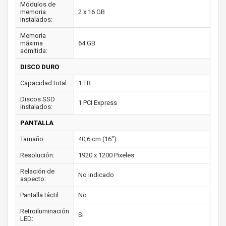
Módulos de
memoria
2 x 16 GB
instalados:
Memoria
máxima
64 GB
admitida:
DISCO DURO
Capacidad total:
1 TB
Discos SSD
1 PCI Express
instalados:
PANTALLA
Tamaño:
40,6 cm (16")
Resolución:
1920 x 1200 Pixeles
Relación de
No indicado
aspecto:
Pantalla táctil:
No
Retroiluminación
Si
LED: