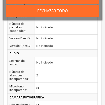
Memoria
máxima del
adaptador de
No indicado
RECHAZAR TODO
gráficos
incorporado:
Número de
pantallas
No indicado
soportadas:
Versión DirectX:
No indicado
Versión OpenGL:
No indicado
AUDIO
Sistema de
No indicado
audio:
Número de
altavoces
2
incorporados:
Micrófono
Si
incorporado:
CÁMARA FOTOGRÁFICA
Cámara frontal:
Si