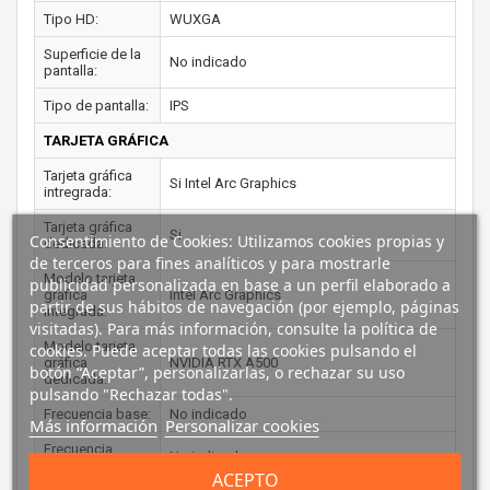
Tipo HD:
WUXGA
Superficie de la
No indicado
pantalla:
Tipo de pantalla:
IPS
TARJETA GRÁFICA
Tarjeta gráfica
Si Intel Arc Graphics
intregrada:
Tarjeta gráfica
Si
Consentimiento de Cookies: Utilizamos cookies propias y
dedicada:
de terceros para fines analíticos y para mostrarle
Modelo tarjeta
publicidad personalizada en base a un perfil elaborado a
gráfica
Intel Arc Graphics
partir de sus hábitos de navegación (por ejemplo, páginas
integrada:
visitadas). Para más información, consulte la política de
Modelo tarjeta
cookies. Puede aceptar todas las cookies pulsando el
gráfica
NVIDIA RTX A500
botón “Aceptar”, personalizarlas, o rechazar su uso
dedicada:
pulsando "Rechazar todas".
Frecuencia base:
No indicado
Más información
Personalizar cookies
Frecuencia
No indicado
máxima:
ACEPTO