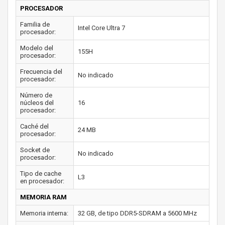
PROCESADOR
Familia de
Intel Core Ultra 7
procesador:
Modelo del
155H
procesador:
Frecuencia del
No indicado
procesador:
Número de
núcleos del
16
procesador:
Caché del
24 MB
procesador:
Socket de
No indicado
procesador:
Tipo de cache
L3
en procesador:
MEMORIA RAM
Memoria interna:
32 GB, de tipo DDR5-SDRAM a 5600 MHz