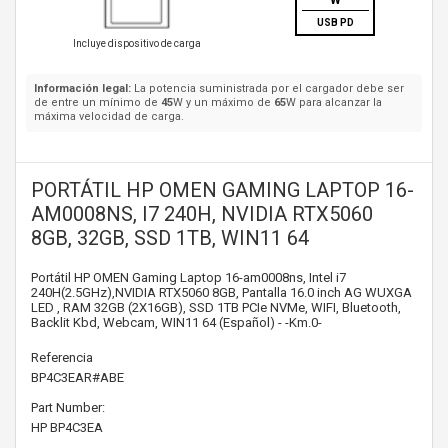
W
USB PD
Incluye dispositivo de carga
Información legal:
La potencia suministrada por el cargador debe ser
de entre un mínimo de
45
W y un máximo de
65
W para alcanzar la
máxima velocidad de carga.
PORTÁTIL HP OMEN GAMING LAPTOP 16-
AM0008NS, I7 240H, NVIDIA RTX5060
8GB, 32GB, SSD 1TB, WIN11 64
Portátil HP OMEN Gaming Laptop 16-am0008ns, Intel i7
240H(2.5GHz),NVIDIA RTX5060 8GB, Pantalla 16.0 inch AG WUXGA
LED , RAM 32GB (2X16GB), SSD 1TB PCIe NVMe, WIFI, Bluetooth,
Backlit Kbd, Webcam, WIN11 64 (Español) - -Km.0-
Referencia
BP4C3EAR#ABE
Part Number:
HP
BP4C3EA