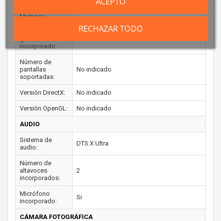
ACEPTO
máxima:
Memoria
máxima del
RECHAZAR TODO
adaptador de
No indicado
gráficos
incorporado:
Número de
pantallas
No indicado
soportadas:
Versión DirectX:
No indicado
Versión OpenGL:
No indicado
AUDIO
Sistema de
DTS:X Ultra
audio:
Número de
altavoces
2
incorporados:
Micrófono
Si
incorporado:
CÁMARA FOTOGRÁFICA