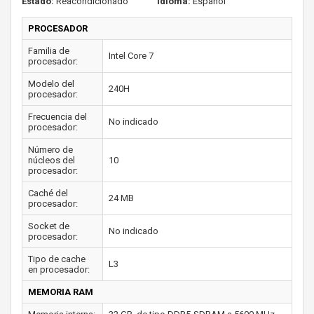
Estado:
Reacondicionado
Idioma:
Español
PROCESADOR
Familia de
Intel Core 7
procesador:
Modelo del
240H
procesador:
Frecuencia del
No indicado
procesador:
Número de
núcleos del
10
procesador:
Caché del
24 MB
procesador:
Socket de
No indicado
procesador:
Tipo de cache
L3
en procesador:
MEMORIA RAM