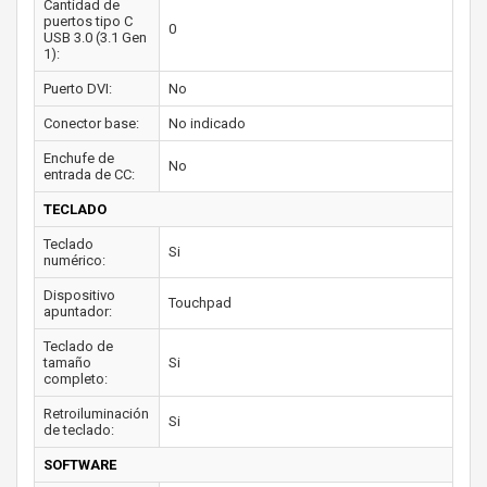
Cantidad de
puertos tipo C
0
USB 3.0 (3.1 Gen
1):
Puerto DVI:
No
Conector base:
No indicado
Enchufe de
No
entrada de CC:
TECLADO
Teclado
Si
numérico:
Dispositivo
Touchpad
apuntador:
Teclado de
tamaño
Si
completo:
Retroiluminación
Si
de teclado:
SOFTWARE