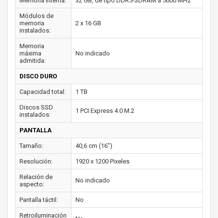
Memoria interna:
32 GB, de tipo DDR5-SDRAM a 5600 MHz
Módulos de
memoria
2 x 16 GB
instalados:
Memoria
máxima
No indicado
admitida:
DISCO DURO
Capacidad total:
1 TB
Discos SSD
1 PCI Express 4.0 M.2
instalados:
PANTALLA
Tamaño:
40,6 cm (16")
Resolución:
1920 x 1200 Pixeles
Relación de
No indicado
aspecto:
Pantalla táctil:
No
Retroiluminación