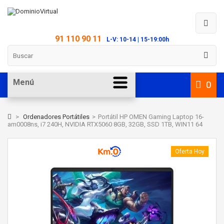
91 110 90 11
L-V: 10-14 | 15-19:00h
Menú
0
>
Ordenadores Portátiles
>
Portátil HP OMEN Gaming Laptop 16-
am0008ns, i7 240H, NVIDIA RTX5060 8GB, 32GB, SSD 1TB, WIN11 64
Oferta Hoy