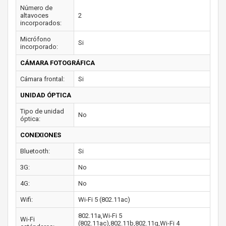
Número de
altavoces
2
incorporados:
Micrófono
Si
incorporado:
CÁMARA FOTOGRÁFICA
Cámara frontal:
Si
UNIDAD ÓPTICA
Tipo de unidad
No
óptica:
CONEXIONES
Bluetooth:
Si
3G:
No
4G:
No
Wifi:
Wi-Fi 5 (802.11ac)
802.11a,Wi-Fi 5
Wi-Fi
(802.11ac),802.11b,802.11g,Wi-Fi 4