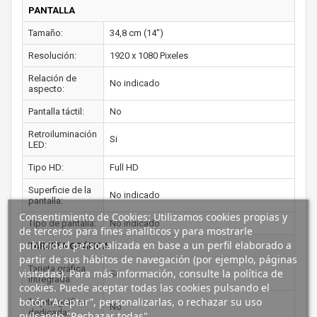
PANTALLA
Tamaño:
34,8 cm (14")
Resolución:
1920 x 1080 Pixeles
Relación de
No indicado
aspecto:
Pantalla táctil:
No
Retroiluminación
Si
LED:
Tipo HD:
Full HD
Superficie de la
No indicado
pantalla:
Consentimiento de Cookies: Utilizamos cookies propias y
Tipo de pantalla:
No indicado
de terceros para fines analíticos y para mostrarle
publicidad personalizada en base a un perfil elaborado a
TARJETA GRÁFICA
partir de sus hábitos de navegación (por ejemplo, páginas
Tarjeta gráfica
visitadas). Para más información, consulte la política de
Si
intregrada:
cookies. Puede aceptar todas las cookies pulsando el
botón “Aceptar”, personalizarlas, o rechazar su uso
Tarjeta gráfica
No
dedicada:
pulsando "Rechazar todas".