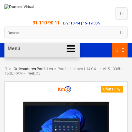
91 110 90 11
L-V: 10-14 | 15-19:00h
Menú
0
>
Ordenadores Portátiles
>
Portátil Lenovo L14 G4 - Intel i5-1335U -
16GB RAM - FreeDOS
Oferta Hoy