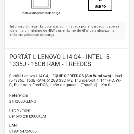
W
USB PD
Incluye dispositivo de carga
Información legal:
La potencia suministrada por el cargador debe ser
de entre un mínimo de
45
W y un máximo de
65
W para alcanzar la
máxima velocidad de carga.
PORTÁTIL LENOVO L14 G4 - INTEL I5-
1335U - 16GB RAM - FREEDOS
Portátil Lenovo L14 G4,
- EQUIPO FREEDOS (Sin Windows) -
Intel
i5-1335U, 16GB RAM, 512GB SSD M2, Thunderbolt 4, 14" FHD, Wi-
Fi, Bluetooth, FreeDOS, 1 año de garantía (Español) - -Km.0-
Referencia
21H2000KLM-G
Part Number:
Lenovo
21H2000KLM
EAN:
0198154724085