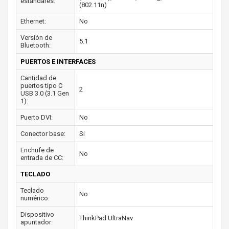
estándares:
(802.11n)
Ethernet:
No
Versión de
5.1
Bluetooth:
PUERTOS E INTERFACES
Cantidad de
puertos tipo C
2
USB 3.0 (3.1 Gen
1):
Puerto DVI:
No
Conector base:
Si
Enchufe de
No
entrada de CC:
TECLADO
Teclado
No
numérico:
Dispositivo
ThinkPad UltraNav
apuntador: