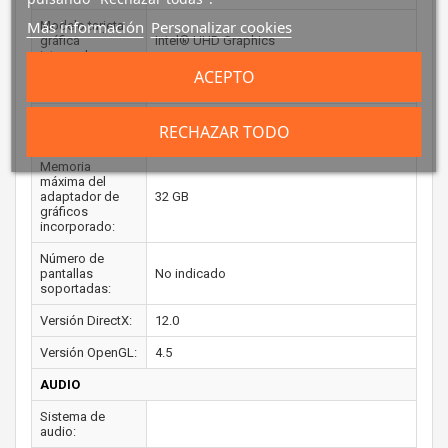
Más información
Personalizar cookies
Modelo tarjeta
gráfica
Intel® UHD Graphics
integrada:
ACEPTO
Frecuencia base:
300 MHz
Frecuencia
1000 MHz
RECHAZAR TODO
máxima:
Memoria
máxima del
adaptador de
32 GB
gráficos
incorporado:
Número de
pantallas
No indicado
soportadas:
Versión DirectX:
12.0
Versión OpenGL:
4.5
AUDIO
Sistema de
audio: