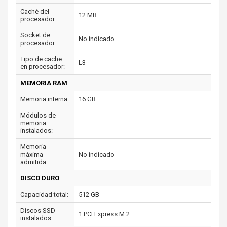
Caché del
12 MB
procesador:
Socket de
No indicado
procesador:
Tipo de cache
L3
en procesador:
MEMORIA RAM
Memoria interna:
16 GB
Módulos de
memoria
instalados:
Memoria
máxima
No indicado
admitida:
DISCO DURO
Capacidad total:
512 GB
Discos SSD
1 PCI Express M.2
instalados: