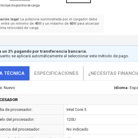
Incluye dispositivo de carga
ación legal:
La potencia suministrada por el cargador debe
e entre un mínimo de
45
W y un máximo de
65
W para alcanzar
ima velocidad de carga.
 un 2% pagando por transferencia bancaria.
cuento se aplicará automáticamente al seleccionar este método de pago.
A TÉCNICA
ESPECIFICACIONES
¿NECESITAS FINANCI
o:
Nuevo
Idioma:
Espa
CESADOR
lia de procesador:
Intel Core 5
lo del procesador:
120U
uencia del procesador:
No indicado