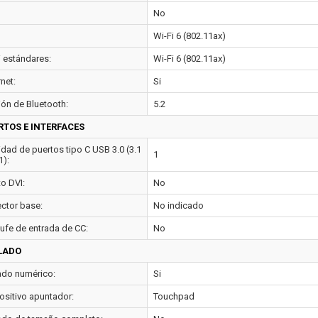
No
Wi-Fi 6 (802.11ax)
i estándares:
Wi-Fi 6 (802.11ax)
net:
Si
ión de Bluetooth:
5.2
RTOS E INTERFACES
idad de puertos tipo C USB 3.0 (3.1
1
1):
to DVI:
No
ctor base:
No indicado
ufe de entrada de CC:
No
LADO
ado numérico:
Si
ositivo apuntador:
Touchpad