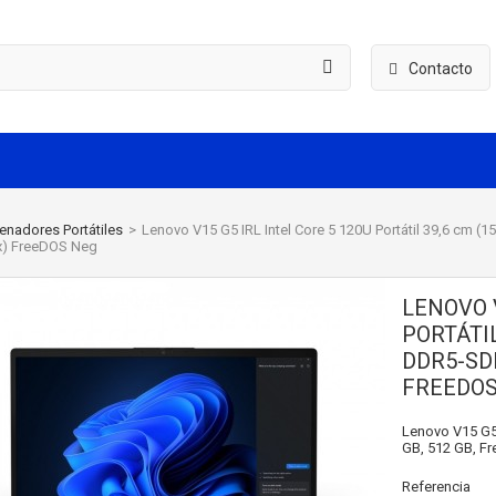
Contacto
enadores Portátiles
>
Lenovo V15 G5 IRL Intel Core 5 120U Portátil 39,6 cm 
x) FreeDOS Neg
LENOVO V
PORTÁTIL
DDR5-SDR
FREEDOS
Lenovo V15 G5 I
GB, 512 GB, F
Referencia