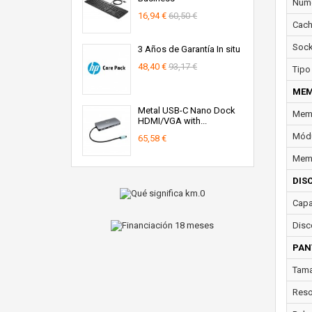
Núme
16,94 €
60,50 €
Cach
Sock
3 Años de Garantía In situ
48,40 €
93,17 €
Tipo
MEM
Metal USB-C Nano Dock
Memo
HDMI/VGA with...
Módu
65,58 €
Memo
DIS
Capa
Disc
PAN
Tama
Reso