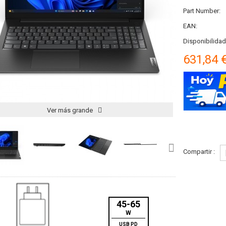
Part Number:
EAN:
Disponibilidad
631,84 
Ver más grande
Compartir :
45-65
W
USB PD