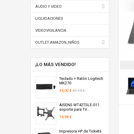
AUDIO Y VIDEO
LIQUIDACIONES
VIDEOVIGILANCIA
OUTLET AMAZON_NIÑOS
¡LO MÁS VENDIDO!
Teclado + Ratón Logitech
MK270
34,00 €
47,19 €
AISENS WT42TSLE-011
soporte para TV...
14,98 €
Impresora HP de Tickets