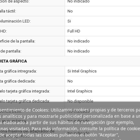
ción de aspecto:
No indicado
lla táctil:
No
oiluminación LED:
Si
 HD:
Full HD
ficie de la pantalla:
No indicado
de pantalla:
No indicado
JETA GRÁFICA
ta gráfica intregrada:
Si Intel Graphics
ta gráfica dedicada:
No
o tarjeta gráfica integrada:
Intel Graphics
lo tarjeta gráfica dedicada:
No disponible
entimiento de Cookies: Utilizamos cookies propias y de terceros p
uencia base:
No indicado
s analíticos y para mostrarle publicidad personalizada en base a u
uencia máxima:
No indicado
il elaborado a partir de sus hábitos de navegación (por ejemplo,
nas visitadas). Para más información, consulte la política de cookie
ria máxima del adaptador de
No indicado
e aceptar todas las cookies pulsando el botón “Aceptar”,
icos incorporado: