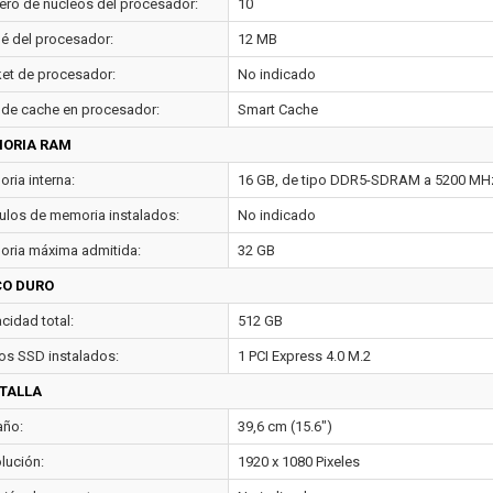
ro de núcleos del procesador:
10
é del procesador:
12 MB
et de procesador:
No indicado
 de cache en procesador:
Smart Cache
ORIA RAM
ria interna:
16 GB, de tipo DDR5-SDRAM a 5200 MH
los de memoria instalados:
No indicado
ria máxima admitida:
32 GB
CO DURO
cidad total:
512 GB
os SSD instalados:
1 PCI Express 4.0 M.2
TALLA
ño:
39,6 cm (15.6")
lución:
1920 x 1080 Pixeles