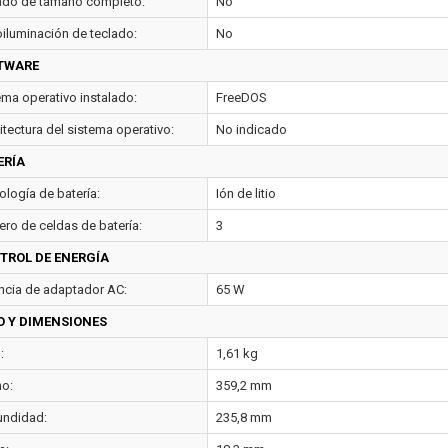
ado de tamaño completo:
No
oiluminación de teclado:
No
TWARE
ema operativo instalado:
FreeDOS
itectura del sistema operativo:
No indicado
ERÍA
ología de batería:
Ión de litio
ro de celdas de batería:
3
TROL DE ENERGÍA
ncia de adaptador AC:
65 W
O Y DIMENSIONES
:
1,61 kg
o:
359,2 mm
undidad:
235,8 mm