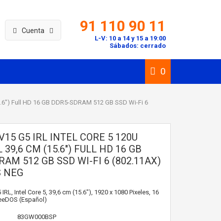
91 110 90 11
Cuenta
L-V: 10 a 14 y 15 a 19:00
Sábados: cerrado
0
(15.6") Full HD 16 GB DDR5-SDRAM 512 GB SSD Wi-Fi 6
15 G5 IRL INTEL CORE 5 120U
 39,6 CM (15.6") FULL HD 16 GB
AM 512 GB SSD WI-FI 6 (802.11AX)
 NEG
RL, Intel Core 5, 39,6 cm (15.6"), 1920 x 1080 Pixeles, 16
reeDOS (Español)
83GW000BSP