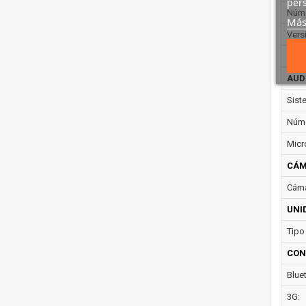
pers
Núme
Más
Vers
Vers
AUD
Sist
Núme
Micr
CÁM
Cáma
UNI
Tipo
CON
Blue
3G: