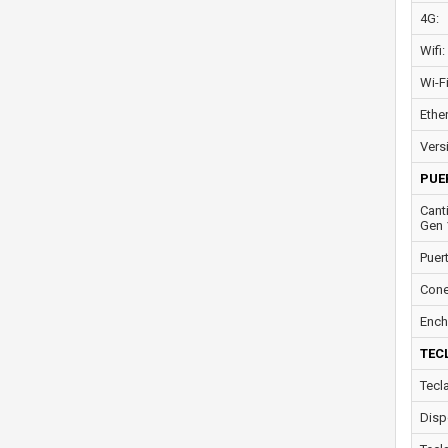
4G:
Wifi:
Wi-F
Ether
Vers
PUE
Cant
Gen 
Puer
Cone
Ench
TEC
Tecl
Disp