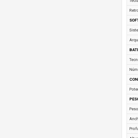
Tecl
Retr
SOF
Sist
Arqu
BAT
Tecn
Núme
CON
Pote
PES
Peso
Anch
Prof