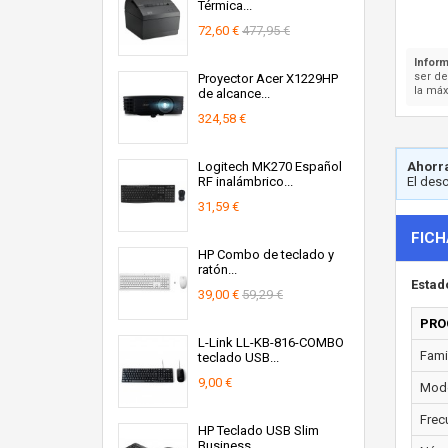
Térmica...
72,60 €
477,95 €
Inform
ser d
Proyector Acer X1229HP
la máx
de alcance...
324,58 €
Logitech MK270 Español
Ahorra
RF inalámbrico...
El des
31,59 €
FICH
HP Combo de teclado y
ratón...
Estad
39,00 €
59,29 €
PRO
L-Link LL-KB-816-COMBO
Fami
teclado USB...
9,00 €
Mode
Frec
HP Teclado USB Slim
Business