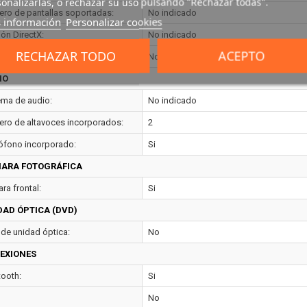
onalizarlas, o rechazar su uso pulsando "Rechazar todas".
ro de pantallas soportadas:
No indicado
 información
Personalizar cookies
ión DirectX:
No indicado
RECHAZAR TODO
ACEPTO
ión OpenGL:
No indicado
IO
ema de audio:
No indicado
ro de altavoces incorporados:
2
ófono incorporado:
Si
ARA FOTOGRÁFICA
ra frontal:
Si
DAD ÓPTICA (DVD)
 de unidad óptica:
No
EXIONES
tooth:
Si
No