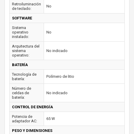
Retroiluminación
No
de teclado:
SOFTWARE
Sistema
operativo
No
instalado:
Arquitectura del
sistema
No indicado
operativo:
BATERÍA
Tecnología de
Polímero de litio
batería:
Número de
celdas de
No indicado
batería:
CONTROL DE ENERGÍA
Potencia de
65 W
adaptador AC:
PESO Y DIMENSIONES