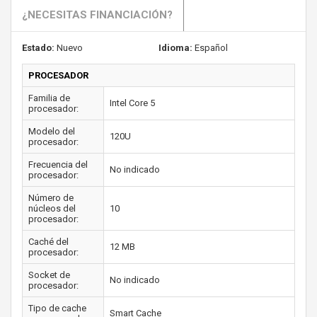
¿NECESITAS FINANCIACIÓN?
Estado:
Nuevo
Idioma:
Español
PROCESADOR
Familia de
Intel Core 5
procesador:
Modelo del
120U
procesador:
Frecuencia del
No indicado
procesador:
Número de
núcleos del
10
procesador:
Caché del
12 MB
procesador:
Socket de
No indicado
procesador:
Tipo de cache
Smart Cache