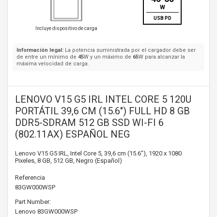
W
USB PD
Incluye dispositivo de carga
Información legal:
La potencia suministrada por el cargador debe ser
de entre un mínimo de
45
W y un máximo de
65
W para alcanzar la
máxima velocidad de carga.
LENOVO V15 G5 IRL INTEL CORE 5 120U
PORTÁTIL 39,6 CM (15.6") FULL HD 8 GB
DDR5-SDRAM 512 GB SSD WI-FI 6
(802.11AX) ESPAÑOL NEG
Lenovo V15 G5 IRL, Intel Core 5, 39,6 cm (15.6"), 1920 x 1080
Pixeles, 8 GB, 512 GB, Negro (Español)
Referencia
83GW000WSP
Part Number:
Lenovo
83GW000WSP