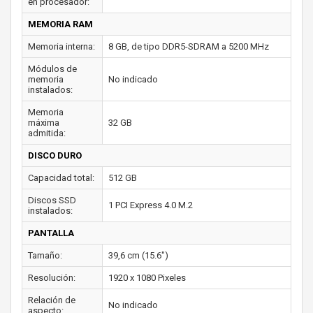
en procesador:
MEMORIA RAM
Memoria interna:
8 GB, de tipo DDR5-SDRAM a 5200 MHz
Módulos de
memoria
No indicado
instalados:
Memoria
máxima
32 GB
admitida:
DISCO DURO
Capacidad total:
512 GB
Discos SSD
1 PCI Express 4.0 M.2
instalados:
PANTALLA
Tamaño:
39,6 cm (15.6")
Resolución:
1920 x 1080 Pixeles
Relación de
No indicado
aspecto: