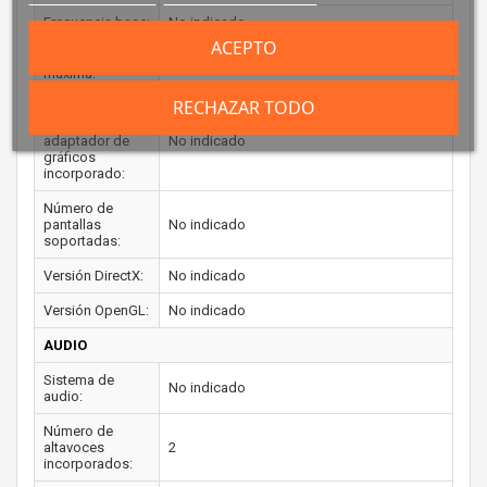
Frecuencia base:
No indicado
ACEPTO
Frecuencia
No indicado
máxima:
RECHAZAR TODO
Memoria
máxima del
adaptador de
No indicado
gráficos
incorporado:
Número de
pantallas
No indicado
soportadas:
Versión DirectX:
No indicado
Versión OpenGL:
No indicado
AUDIO
Sistema de
No indicado
audio:
Número de
altavoces
2
incorporados: