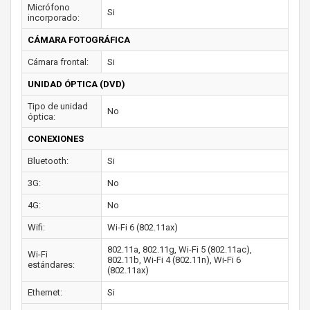
Micrófono
Si
incorporado:
CÁMARA FOTOGRÁFICA
Cámara frontal:
Si
UNIDAD ÓPTICA (DVD)
Tipo de unidad
No
óptica:
CONEXIONES
Bluetooth:
Si
3G:
No
4G:
No
Wifi:
Wi-Fi 6 (802.11ax)
802.11a, 802.11g, Wi-Fi 5 (802.11ac),
Wi-Fi
802.11b, Wi-Fi 4 (802.11n), Wi-Fi 6
estándares:
(802.11ax)
Ethernet:
Si