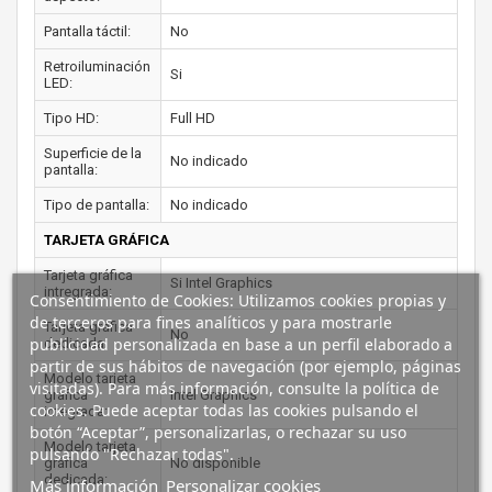
Pantalla táctil:
No
Retroiluminación
Si
LED:
Tipo HD:
Full HD
Superficie de la
No indicado
pantalla:
Tipo de pantalla:
No indicado
TARJETA GRÁFICA
Tarjeta gráfica
Si Intel Graphics
intregrada:
Consentimiento de Cookies: Utilizamos cookies propias y
de terceros para fines analíticos y para mostrarle
Tarjeta gráfica
No
publicidad personalizada en base a un perfil elaborado a
dedicada:
partir de sus hábitos de navegación (por ejemplo, páginas
Modelo tarjeta
visitadas). Para más información, consulte la política de
gráfica
Intel Graphics
cookies. Puede aceptar todas las cookies pulsando el
integrada:
botón “Aceptar”, personalizarlas, o rechazar su uso
Modelo tarjeta
pulsando "Rechazar todas".
gráfica
No disponible
dedicada:
Más información
Personalizar cookies