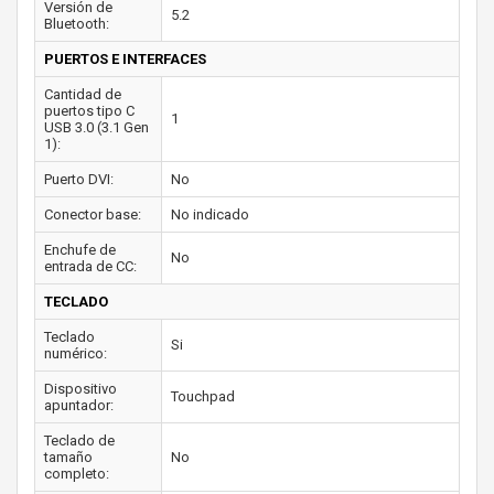
Versión de
5.2
Bluetooth:
PUERTOS E INTERFACES
Cantidad de
puertos tipo C
1
USB 3.0 (3.1 Gen
1):
Puerto DVI:
No
Conector base:
No indicado
Enchufe de
No
entrada de CC:
TECLADO
Teclado
Si
numérico:
Dispositivo
Touchpad
apuntador:
Teclado de
tamaño
No
completo: