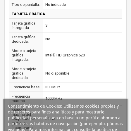
Tipo de pantalla:
No indicado
TARJETA GRÁFICA
Tarjeta gráfica
Si
intregrada:
Tarjeta gráfica
No
dedicada:
Modelo tarjeta
gráfica
Intel® HD Graphics 620
integrada:
Modelo tarjeta
gráfica
No disponible
dedicada:
Frecuencia base:
300 MHz
Frecuencia
1000 MHz
máxima:
Consentimiento de Cookies: Utilizamos cookies propias y
Memoria
de terceros para fines analíticos y para mostrarle
máxima del
publicidad personalizada en base a un perfil elaborado a
adaptador de
32 GB
partir de sus hábitos de navegación (por ejemplo, páginas
gráficos
incorporado:
visitadas). Para más información, consulte la política de