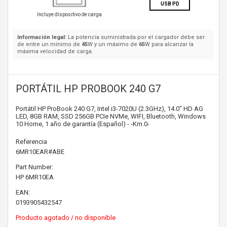
USB PD
Incluye dispositivo de carga
Información legal:
La potencia suministrada por el cargador debe ser
de entre un mínimo de
45
W y un máximo de
65
W para alcanzar la
máxima velocidad de carga.
PORTÁTIL HP PROBOOK 240 G7
Portátil HP ProBook 240 G7, Intel i3-7020U (2.3GHz), 14.0" HD AG
LED, 8GB RAM, SSD 256GB PCIe NVMe, WIFI, Bluetooth, Windows
10 Home, 1 año de garantía (Español) - -Km.0-
Referencia
6MR10EAR#ABE
Part Number:
HP
6MR10EA
EAN:
0193905432547
Producto agotado / no disponible