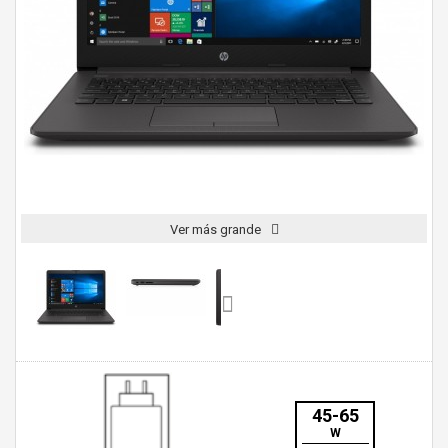
Ver más grande
45-65
W