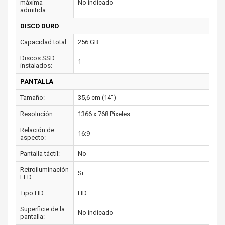
máxima
No indicado
admitida:
DISCO DURO
Capacidad total:
256 GB
Discos SSD
1
instalados:
PANTALLA
Tamaño:
35,6 cm (14")
Resolución:
1366 x 768 Pixeles
Relación de
16:9
aspecto:
Pantalla táctil:
No
Retroiluminación
Si
LED:
Tipo HD:
HD
Superficie de la
No indicado
pantalla: