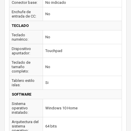
Conector base:
No indicado
Enchufe de
No
entrada de CC:
TECLADO
Teclado
No
numérico:
Dispositivo
Touchpad
apuntador:
Teclado de
tamaño
No
completo:
Tablero estilo
Si
islas:
SOFTWARE
Sistema
operativo
Windows 10 Home
instalado:
Arquitectura del
sistema
64 bits
operativo: