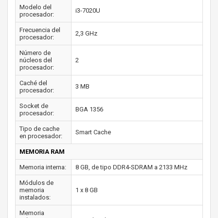
Modelo del
i3-7020U
procesador:
Frecuencia del
2,3 GHz
procesador:
Número de
núcleos del
2
procesador:
Caché del
3 MB
procesador:
Socket de
BGA 1356
procesador:
Tipo de cache
Smart Cache
en procesador:
MEMORIA RAM
Memoria interna:
8 GB, de tipo DDR4-SDRAM a 2133 MHz
Módulos de
memoria
1 x 8 GB
instalados:
Memoria