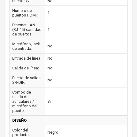
Puerto DVI:
No
Número de
1
puertos HDMI:
Ethernet LAN
(RJ-45) cantidad
1
de puertos:
Micrófono, jack
No
de entrada:
Entrada de línea:
No
Salida de línea:
No
Puerto de salida
No
S/PDIF:
Combo de
salida de
auriculares /
Si
micrófono del
puerto:
DISEÑO
Color del
Negro
producto: