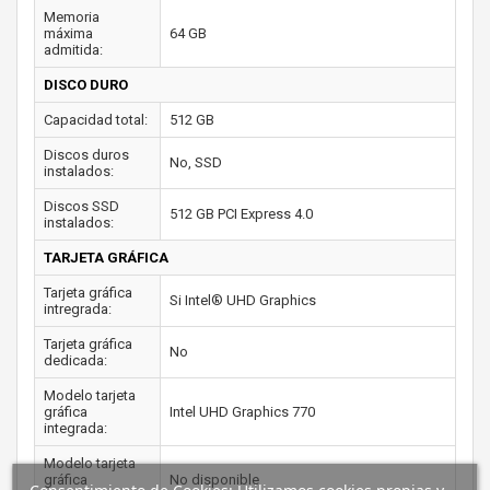
Memoria
máxima
64 GB
admitida:
DISCO DURO
Capacidad total:
512 GB
Discos duros
No, SSD
instalados:
Discos SSD
512 GB PCI Express 4.0
instalados:
TARJETA GRÁFICA
Tarjeta gráfica
Si Intel® UHD Graphics
intregrada:
Tarjeta gráfica
No
dedicada:
Modelo tarjeta
gráfica
Intel UHD Graphics 770
integrada:
Modelo tarjeta
gráfica
No disponible