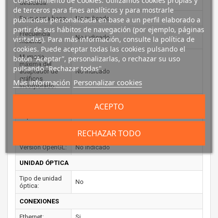
Consentimiento de Cookies: Utilizamos cookies propias y
dedicada:
de terceros para fines analíticos y para mostrarle
Frecuencia base:
No indicado
publicidad personalizada en base a un perfil elaborado a
partir de sus hábitos de navegación (por ejemplo, páginas
Frecuencia
No indicado
visitadas). Para más información, consulte la política de
máxima:
cookies. Puede aceptar todas las cookies pulsando el
Memoria
botón “Aceptar”, personalizarlas, o rechazar su uso
máxima del
pulsando "Rechazar todas".
adaptador de
No indicado
gráficos
Más información
Personalizar cookies
incorporado:
Número de
ACEPTO
pantallas
No indicado
soportadas:
RECHAZAR TODO
Versión DirectX:
No indicado
Versión OpenGL:
No indicado
UNIDAD ÓPTICA
Tipo de unidad
No
óptica:
CONEXIONES
Ethernet:
Si