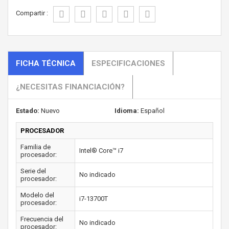
Compartir :
FICHA TÉCNICA
ESPECIFICACIONES
¿NECESITAS FINANCIACIÓN?
Estado:
Nuevo
Idioma:
Español
PROCESADOR
Familia de
Intel® Core™ i7
procesador:
Serie del
No indicado
procesador:
Modelo del
i7-13700T
procesador:
Frecuencia del
No indicado
procesador: