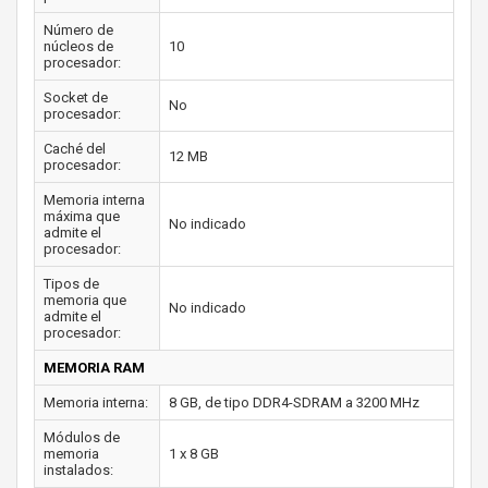
Número de
núcleos de
10
procesador:
Socket de
No
procesador:
Caché del
12 MB
procesador:
Memoria interna
máxima que
No indicado
admite el
procesador:
Tipos de
memoria que
No indicado
admite el
procesador:
MEMORIA RAM
Memoria interna:
8 GB, de tipo DDR4-SDRAM a 3200 MHz
Módulos de
memoria
1 x 8 GB
instalados: