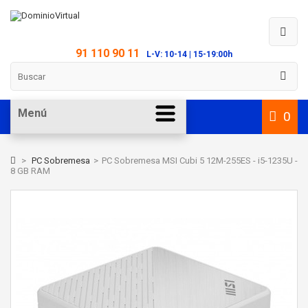
91 110 90 11
L-V: 10-14 | 15-19:00h
Menú
0
>
PC Sobremesa
>
PC Sobremesa MSI Cubi 5 12M-255ES - i5-1235U -
8 GB RAM