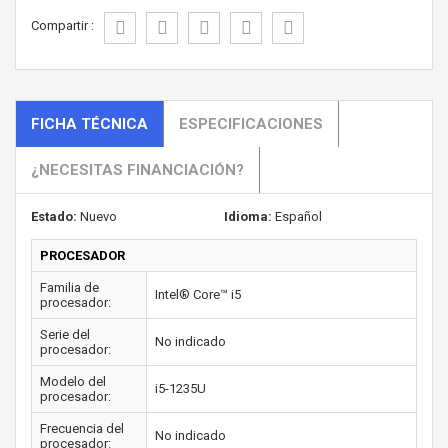
Compartir :
FICHA TÉCNICA
ESPECIFICACIONES
¿NECESITAS FINANCIACIÓN?
Estado:
Nuevo
Idioma:
Español
PROCESADOR
Familia de
Intel® Core™ i5
procesador:
Serie del
No indicado
procesador:
Modelo del
i5-1235U
procesador:
Frecuencia del
No indicado
procesador: