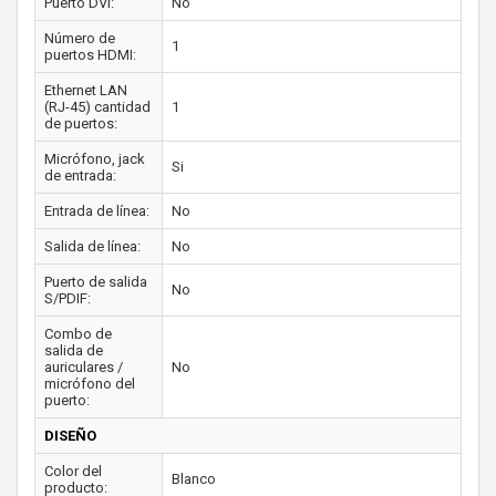
Puerto DVI:
No
Número de
1
puertos HDMI:
Ethernet LAN
(RJ-45) cantidad
1
de puertos:
Micrófono, jack
Si
de entrada:
Entrada de línea:
No
Salida de línea:
No
Puerto de salida
No
S/PDIF:
Combo de
salida de
auriculares /
No
micrófono del
puerto:
DISEÑO
Color del
Blanco
producto: