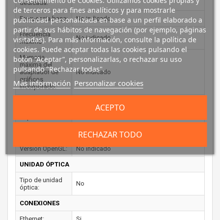
Consentimiento de Cookies: Utilizamos cookies propias y
dedicada:
de terceros para fines analíticos y para mostrarle
Frecuencia base:
No indicado
publicidad personalizada en base a un perfil elaborado a
partir de sus hábitos de navegación (por ejemplo, páginas
Frecuencia
No indicado
visitadas). Para más información, consulte la política de
máxima:
cookies. Puede aceptar todas las cookies pulsando el
Memoria
botón “Aceptar”, personalizarlas, o rechazar su uso
máxima del
pulsando "Rechazar todas".
adaptador de
No indicado
gráficos
Más información
Personalizar cookies
incorporado:
Número de
ACEPTO
pantallas
No indicado
soportadas:
RECHAZAR TODO
Versión DirectX:
No indicado
Versión OpenGL:
No indicado
UNIDAD ÓPTICA
Tipo de unidad
No
óptica:
CONEXIONES
Ethernet:
Si