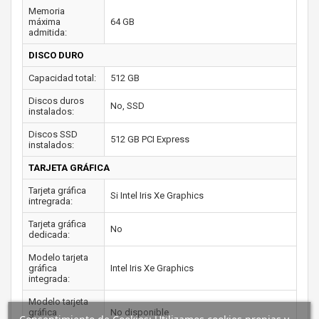
Memoria
máxima
64 GB
admitida:
DISCO DURO
Capacidad total:
512 GB
Discos duros
No, SSD
instalados:
Discos SSD
512 GB PCI Express
instalados:
TARJETA GRÁFICA
Tarjeta gráfica
Si Intel Iris Xe Graphics
intregrada:
Tarjeta gráfica
No
dedicada:
Modelo tarjeta
gráfica
Intel Iris Xe Graphics
integrada:
Modelo tarjeta
gráfica
No disponible