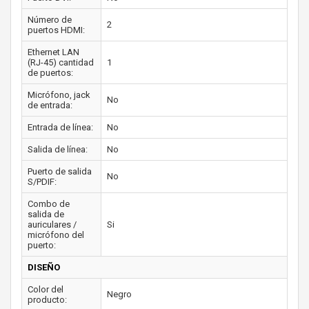
Número de
2
puertos HDMI:
Ethernet LAN
(RJ-45) cantidad
1
de puertos:
Micrófono, jack
No
de entrada:
Entrada de línea:
No
Salida de línea:
No
Puerto de salida
No
S/PDIF:
Combo de
salida de
auriculares /
Si
micrófono del
puerto:
DISEÑO
Color del
Negro
producto: