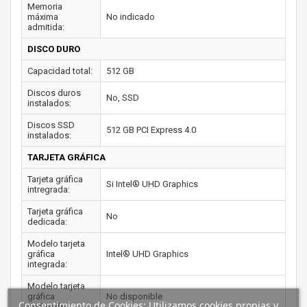
Memoria
máxima
No indicado
admitida:
DISCO DURO
Capacidad total:
512 GB
Discos duros
No, SSD
instalados:
Discos SSD
512 GB PCI Express 4.0
instalados:
TARJETA GRÁFICA
Tarjeta gráfica
Si Intel® UHD Graphics
intregrada:
Tarjeta gráfica
No
dedicada:
Modelo tarjeta
gráfica
Intel® UHD Graphics
integrada:
Modelo tarjeta
gráfica
No disponible
Consentimiento de Cookies: Utilizamos cookies propias y
dedicada: