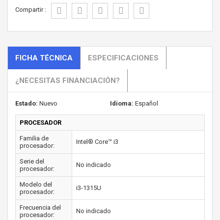
Compartir :
FICHA TÉCNICA
ESPECIFICACIONES
¿NECESITAS FINANCIACIÓN?
Estado:
Nuevo
Idioma:
Español
PROCESADOR
Familia de
Intel® Core™ i3
procesador:
Serie del
No indicado
procesador:
Modelo del
i3-1315U
procesador:
Frecuencia del
No indicado
procesador: