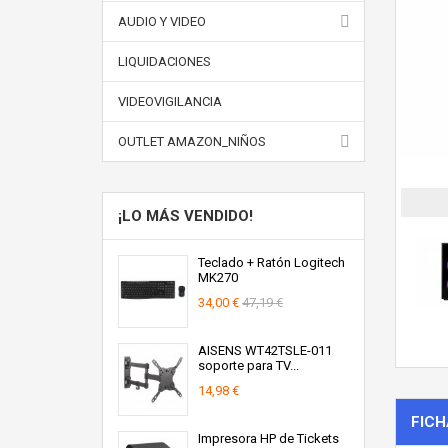
AUDIO Y VIDEO
LIQUIDACIONES
VIDEOVIGILANCIA
OUTLET AMAZON_NIÑOS
¡LO MÁS VENDIDO!
Teclado + Ratón Logitech
MK270
34,00 €
47,19 €
AISENS WT42TSLE-011
soporte para TV...
14,98 €
FICH
Impresora HP de Tickets