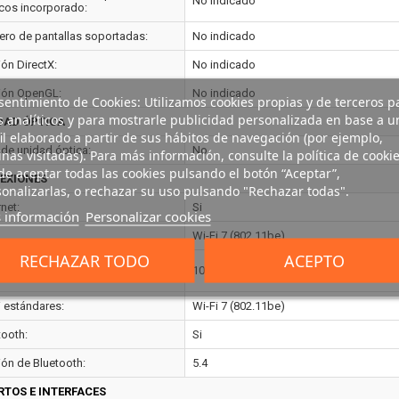
No indicado
icos incorporado:
ro de pantallas soportadas:
No indicado
ión DirectX:
No indicado
ión OpenGL:
No indicado
entimiento de Cookies: Utilizamos cookies propias y de terceros p
s analíticos y para mostrarle publicidad personalizada en base a u
DAD ÓPTICA
il elaborado a partir de sus hábitos de navegación (por ejemplo,
 de unidad óptica:
No
nas visitadas). Para más información, consulte la política de cookie
e aceptar todas las cookies pulsando el botón “Aceptar”,
EXIONES
onalizarlas, o rechazar su uso pulsando "Rechazar todas".
net:
Si
 información
Personalizar cookies
Wi-Fi 7 (802.11be)
RECHAZAR TODO
ACEPTO
rnet LAN, velocidad de
10,100,1000 Mbit/s
sferencia de datos:
i estándares:
Wi-Fi 7 (802.11be)
tooth:
Si
ión de Bluetooth:
5.4
RTOS E INTERFACES