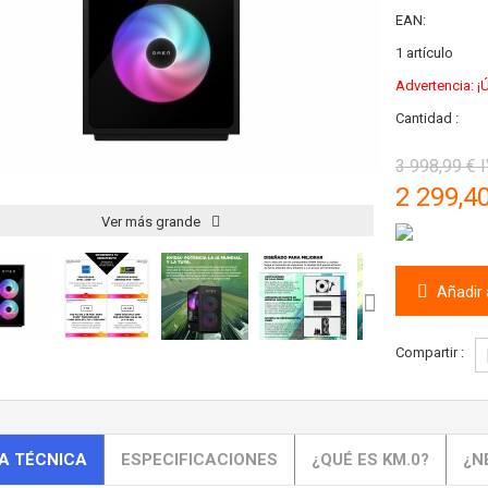
EAN:
1
artículo
Advertencia: ¡Ú
Cantidad :
3 998,99 €
I
2 299,4
Ver más grande
Añadir a
Compartir :
A TÉCNICA
ESPECIFICACIONES
¿QUÉ ES KM.0?
¿N