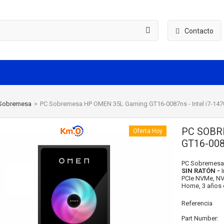
Contacto
Sobremesa
>
PC Sobremesa HP OMEN 35L Gaming GT16-0087ns - Intel i7-14
PC SOBR
Oferta Hoy
GT16-008
PC Sobremesa
SIN RATÓN -
PCIe NVMe, NV
Home, 3 años d
Referencia
Part Number: