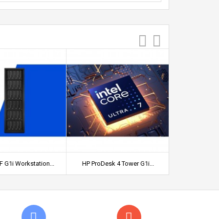
 G1i Workstation...
HP ProDesk 4 Tower G1i...
HP Pro Small