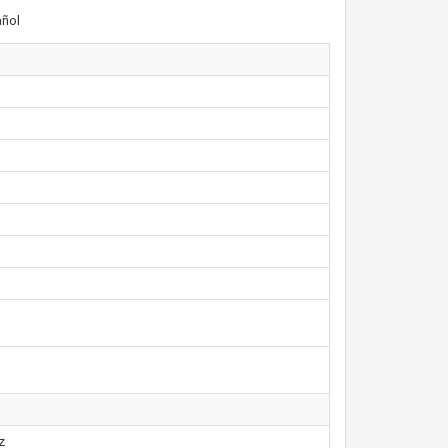
ñol
z