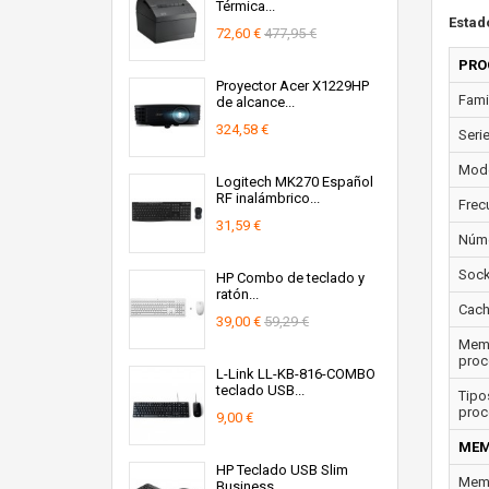
Térmica...
Estad
72,60 €
477,95 €
PRO
Proyector Acer X1229HP
Fami
de alcance...
324,58 €
Seri
Mode
Logitech MK270 Español
RF inalámbrico...
Frec
31,59 €
Núme
Sock
HP Combo de teclado y
ratón...
Cach
39,00 €
59,29 €
Memo
proc
L-Link LL-KB-816-COMBO
teclado USB...
Tipo
proc
9,00 €
MEM
HP Teclado USB Slim
Memo
Business