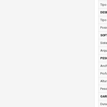
Tipo
DES
Tipo
Posi
SOF
Sist
Arqu
PES
Anch
Prof
Altur
Peso
GAR
Dura