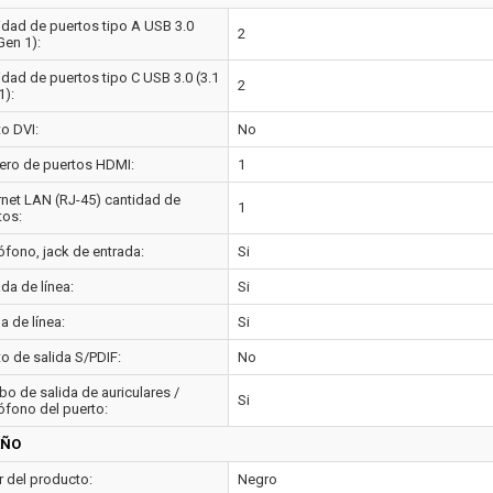
idad de puertos tipo A USB 3.0
2
Gen 1):
idad de puertos tipo C USB 3.0 (3.1
2
1):
to DVI:
No
ro de puertos HDMI:
1
rnet LAN (RJ-45) cantidad de
1
tos:
ófono, jack de entrada:
Si
da de línea:
Si
a de línea:
Si
to de salida S/PDIF:
No
o de salida de auriculares /
Si
ófono del puerto:
EÑO
r del producto:
Negro