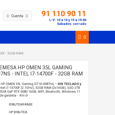
91 110 90 11
Cuenta
L-V: 10 a 14 y 15 a 19:00
Sábados: cerrado
0
700F - 32GB RAM
EMESA HP OMEN 35L GAMING
7NS - INTEL I7-14700F - 32GB RAM
 HP OMEN 35L Gaming GT16-0087ns,
- SIN TECLADO y
Intel i7-14700F (2.1GHz), 32GB RAM (2x16GB), SSD 2TB
IDIA GeF RTX 5080 16GB, WIFI, Bluetooth, Windows 11
e garantía - -Km.0-
B98JTEAR#ABE
HP
B98JTEA