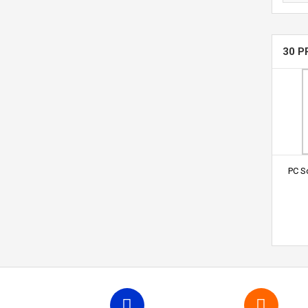
30 P
PC S