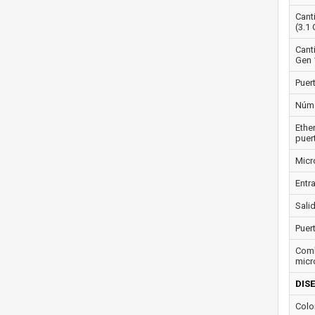
Cant
(3.1 
Cant
Gen 
Puer
Núme
Ethe
puer
Micr
Entra
Salid
Puer
Comb
micr
DIS
Colo