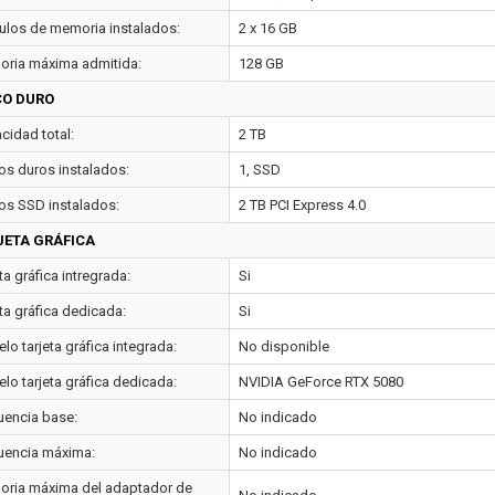
los de memoria instalados:
2 x 16 GB
ria máxima admitida:
128 GB
CO DURO
cidad total:
2 TB
os duros instalados:
1, SSD
os SSD instalados:
2 TB PCI Express 4.0
JETA GRÁFICA
ta gráfica intregrada:
Si
ta gráfica dedicada:
Si
o tarjeta gráfica integrada:
No disponible
lo tarjeta gráfica dedicada:
NVIDIA GeForce RTX 5080
uencia base:
No indicado
uencia máxima:
No indicado
ria máxima del adaptador de