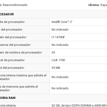
o:
Reacondicionado
Idioma:
Espa
CESADOR
lia de procesador:
Intel® Core™ i7
e del procesador:
No indicado
lo del procesador:
i7-14700F
uencia del procesador:
No indicado
ro de núcleos de procesador:
20
et de procesador:
LGA 1700
é del procesador:
33 MB
ria interna máxima que admite el
No indicado
esador:
s de memoria que admite el
No indicado
esador:
ORIA RAM
ria interna:
32 GB, de tipo DDR5-SDRAM a 6000 MH