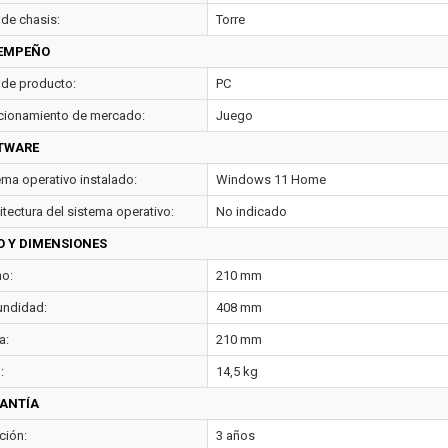
 de chasis:
Torre
EMPEÑO
 de producto:
PC
cionamiento de mercado:
Juego
TWARE
ema operativo instalado:
Windows 11 Home
itectura del sistema operativo:
No indicado
O Y DIMENSIONES
o:
210 mm
undidad:
408 mm
a:
210 mm
:
14,5 kg
ANTÍA
ción:
3 años