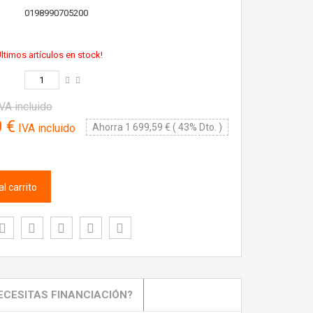
0198990705200
ltimos artículos en stock!
VA incluido
0 €
IVA incluido
Ahorra 1 699,59 € ( 43% Dto. )
l carrito
ECESITAS FINANCIACIÓN?