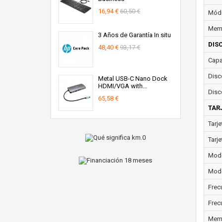
16,94 €
60,50 €
Módu
Memo
3 Años de Garantía In situ
DIS
48,40 €
93,17 €
Capa
Disc
Metal USB-C Nano Dock
HDMI/VGA with...
Disc
65,58 €
TAR
Tarje
Tarje
Model
Mode
Frec
Frec
Memo