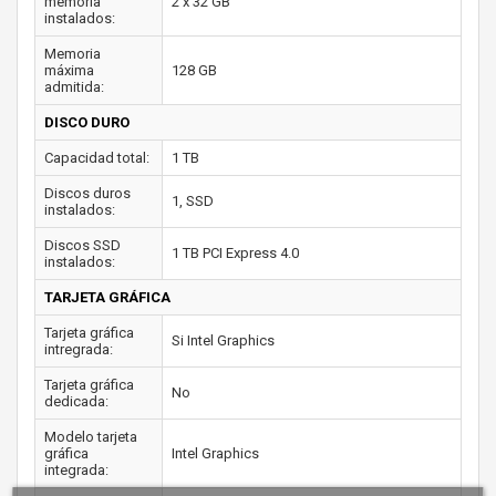
memoria
2 x 32 GB
instalados:
Memoria
máxima
128 GB
admitida:
DISCO DURO
Capacidad total:
1 TB
Discos duros
1, SSD
instalados:
Discos SSD
1 TB PCI Express 4.0
instalados:
TARJETA GRÁFICA
Tarjeta gráfica
Si Intel Graphics
intregrada:
Tarjeta gráfica
No
dedicada:
Modelo tarjeta
gráfica
Intel Graphics
integrada: