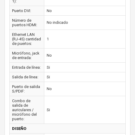
1):
Puerto DVI:
No
Número de
No indicado
puertos HDMI:
Ethernet LAN
(RJ-45) cantidad
1
de puertos:
Micrófono, jack
No
de entrada:
Entrada de línea:
Si
Salida de línea:
Si
Puerto de salida
No
S/PDIF:
Combo de
salida de
auriculares /
Si
micrófono del
puerto:
DISEÑO