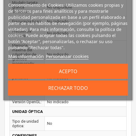
Modelo tarjeta
Consentimiento de Cookies: Utilizamos cookies propias y
gráfica
No disponible
de terceros para fines analíticos y para mostrarle
dedicada:
publicidad personalizada en base a un perfil elaborado a
Frecuencia base:
No indicado
partir de sus hábitos de navegación (por ejemplo, páginas
visitadas). Para más información, consulte la política de
Frecuencia
No indicado
cookies. Puede aceptar todas las cookies pulsando el
máxima:
botón “Aceptar”, personalizarlas, o rechazar su uso
Memoria
pulsando "Rechazar todas".
máxima del
adaptador de
No indicado
Más información
Personalizar cookies
gráficos
incorporado:
ACEPTO
Número de
pantallas
No indicado
soportadas:
RECHAZAR TODO
Versión DirectX:
No indicado
Versión OpenGL:
No indicado
UNIDAD ÓPTICA
Tipo de unidad
No
óptica:
CONEXIONES