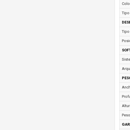
Colo
Tipo
DES
Tipo
Posi
SOF
Sist
Arqu
PES
Anch
Prof
Altur
Peso
GAR