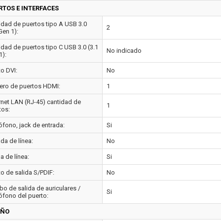
RTOS E INTERFACES
idad de puertos tipo A USB 3.0
2
Gen 1):
idad de puertos tipo C USB 3.0 (3.1
No indicado
1):
to DVI:
No
ro de puertos HDMI:
1
rnet LAN (RJ-45) cantidad de
1
tos:
ófono, jack de entrada:
Si
da de línea:
No
a de línea:
Si
to de salida S/PDIF:
No
o de salida de auriculares /
Si
ófono del puerto:
EÑO