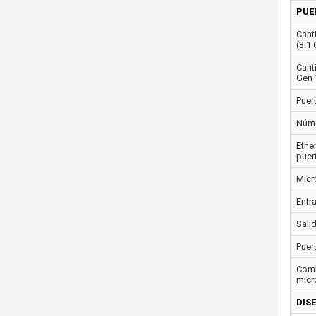
PUE
Cant
(3.1 
Cant
Gen 
Puer
Núme
Ethe
puer
Micr
Entra
Salid
Puer
Comb
micr
DIS