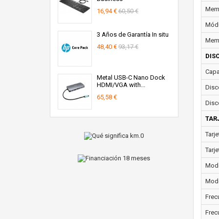
Memo
16,94 €
60,50 €
Módu
3 Años de Garantía In situ
Memo
48,40 €
93,17 €
DIS
Capa
Metal USB-C Nano Dock
HDMI/VGA with...
Disc
65,58 €
Disc
TAR
Tarje
Tarje
Model
Mode
Frec
Frec