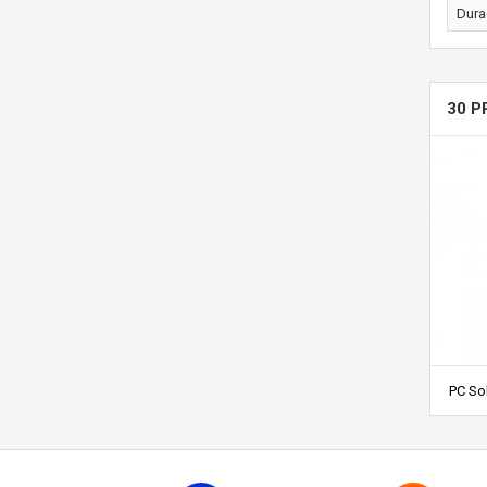
Dura
30 P
PC So