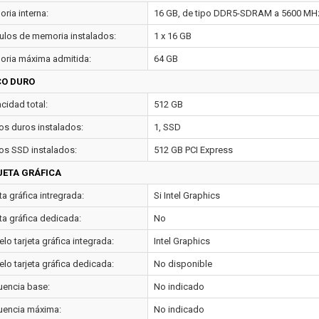
ria interna:
16 GB, de tipo DDR5-SDRAM a 5600 MH
los de memoria instalados:
1 x 16 GB
ria máxima admitida:
64 GB
CO DURO
cidad total:
512 GB
os duros instalados:
1, SSD
os SSD instalados:
512 GB PCI Express
JETA GRÁFICA
ta gráfica intregrada:
Si Intel Graphics
ta gráfica dedicada:
No
o tarjeta gráfica integrada:
Intel Graphics
lo tarjeta gráfica dedicada:
No disponible
uencia base:
No indicado
uencia máxima:
No indicado