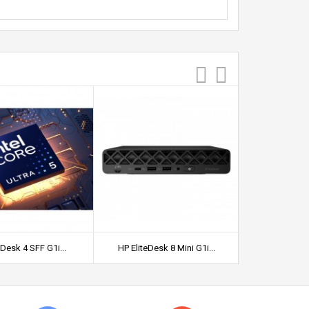
Desk 4 SFF G1i...
HP EliteDesk 8 Mini G1i...
DELL Pro QV