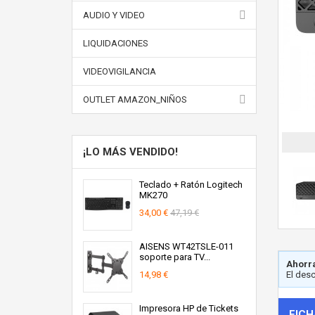
AUDIO Y VIDEO
LIQUIDACIONES
VIDEOVIGILANCIA
OUTLET AMAZON_NIÑOS
¡LO MÁS VENDIDO!
Teclado + Ratón Logitech
MK270
34,00 €
47,19 €
AISENS WT42TSLE-011
soporte para TV...
Ahorra
14,98 €
El des
Impresora HP de Tickets
FICH