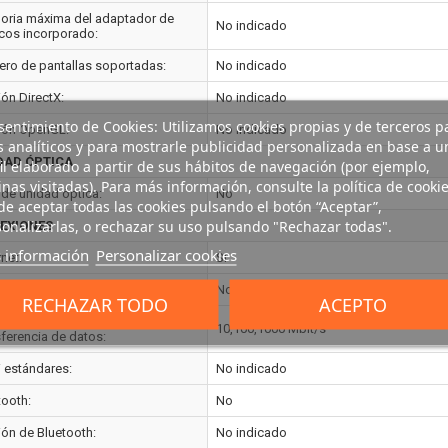
ria máxima del adaptador de
No indicado
icos incorporado:
ro de pantallas soportadas:
No indicado
ión DirectX:
No indicado
entimiento de Cookies: Utilizamos cookies propias y de terceros p
ión OpenGL:
No indicado
s analíticos y para mostrarle publicidad personalizada en base a u
DAD ÓPTICA
il elaborado a partir de sus hábitos de navegación (por ejemplo,
nas visitadas). Para más información, consulte la política de cookie
 de unidad óptica:
No
e aceptar todas las cookies pulsando el botón “Aceptar”,
onalizarlas, o rechazar su uso pulsando "Rechazar todas".
EXIONES
 información
Personalizar cookies
net:
Si
No
RECHAZAR TODO
ACEPTO
rnet LAN, velocidad de
10,100,1000 Mbit/s
sferencia de datos:
i estándares:
No indicado
tooth:
No
ión de Bluetooth:
No indicado