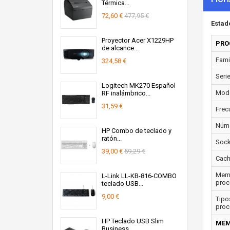
Térmica...
72,60 €
477,95 €
Estad
Proyector Acer X1229HP
PRO
de alcance...
Fami
324,58 €
Seri
Logitech MK270 Español
Mode
RF inalámbrico...
31,59 €
Frec
Núme
HP Combo de teclado y
ratón...
Sock
39,00 €
59,29 €
Cach
Memo
L-Link LL-KB-816-COMBO
proc
teclado USB...
9,00 €
Tipo
proc
HP Teclado USB Slim
MEM
Business