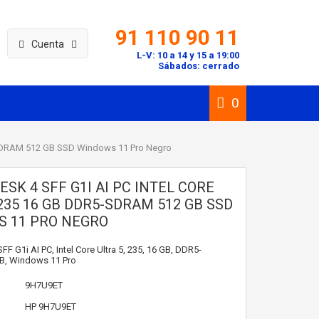
91 110 90 11
Cuenta
L-V: 10 a 14 y 15 a 19:00
Sábados: cerrado
0
5-SDRAM 512 GB SSD Windows 11 Pro Negro
SK 4 SFF G1I AI PC INTEL CORE
235 16 GB DDR5-SDRAM 512 GB SSD
 11 PRO NEGRO
F G1i AI PC, Intel Core Ultra 5, 235, 16 GB, DDR5-
B, Windows 11 Pro
9H7U9ET
HP
9H7U9ET