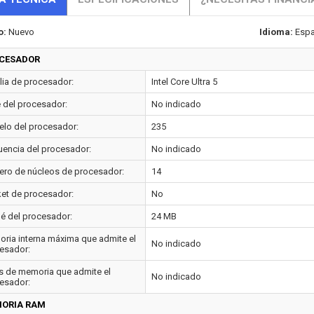
o:
Nuevo
Idioma:
Espa
CESADOR
lia de procesador:
Intel Core Ultra 5
e del procesador:
No indicado
lo del procesador:
235
uencia del procesador:
No indicado
ro de núcleos de procesador:
14
et de procesador:
No
é del procesador:
24 MB
ria interna máxima que admite el
No indicado
esador:
s de memoria que admite el
No indicado
esador:
ORIA RAM