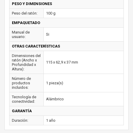
PESO Y DIMENSIONES
Peso del ratón:
100 g
EMPAQUETADO
Manual de
Si
usuario:
OTRAS CARACTERÍSTICAS
Dimensiones del
ratón (Ancho x
115 x 62,9 x 37 mm
Profundidad x
Altura):
Número de
productos
1 pieza(s)
incluidos:
Tecnología de
Alámbrico
conectividad:
GARANTÍA
Duración:
1 año