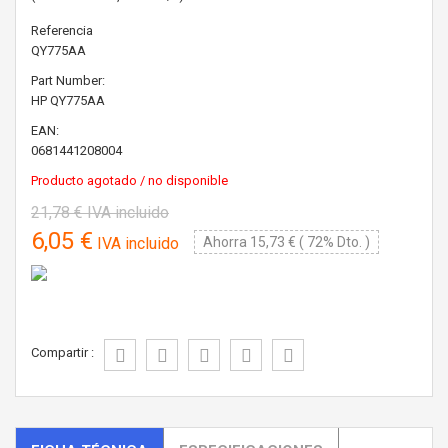
Referencia
QY775AA
Part Number:
HP
QY775AA
EAN:
0681441208004
Producto agotado / no disponible
21,78 €
IVA incluido
6,05 €
IVA incluido
Ahorra 15,73 € ( 72% Dto. )
Compartir :