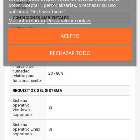
Fuente de
botón “Aceptar”, personalizarlas, o rechazar su uso
Cable
energía:
pulsando "Rechazar todas".
CONDICIONES AMBIENTALES
Más información
Personalizar cookies
Intervalo de
temperatura
0 - 40 °C
ACEPTO
operativa:
Intervalo de
temperatura de
-40 - 55 °C
RECHAZAR TODO
almacenaje:
Intervalo de
humedad
20 - 80%
relativa para
funcionamiento:
REQUISITOS DEL SISTEMA
Sistema
operativo
Si
Windows
soportado:
Sistema
operativo Linux
Si
soportado: