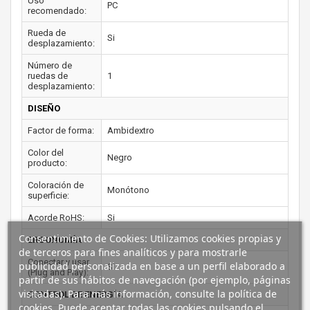
Uso
PC
recomendado:
Rueda de
Si
desplazamiento:
Número de
ruedas de
1
desplazamiento:
DISEÑO
Factor de forma:
Ambidextro
Color del
Negro
producto:
Coloración de
Monótono
superficie:
Acorde RoHS:
Si
Consentimiento de Cookies: Utilizamos cookies propias y
ERGONOMÍA
de terceros para fines analíticos y para mostrarle
Conectar y usar
publicidad personalizada en base a un perfil elaborado a
Si
(Plug and Play):
partir de sus hábitos de navegación (por ejemplo, páginas
visitadas). Para más información, consulte la política de
CONTROL DE ENERGÍA
cookies. Puede aceptar todas las cookies pulsando el