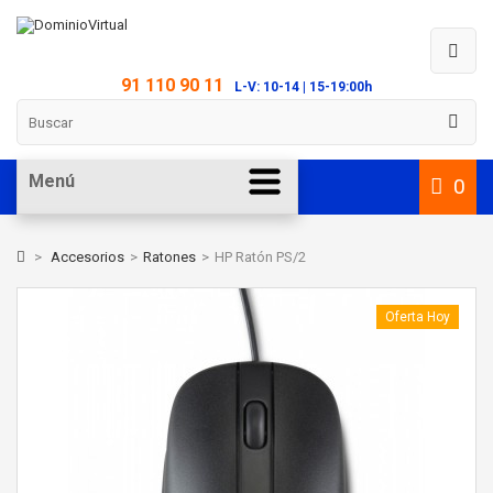
91 110 90 11
L-V: 10-14 | 15-19:00h
Menú
0
>
Accesorios
>
Ratones
>
HP Ratón PS/2
Oferta Hoy