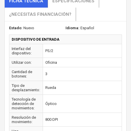
FICHA TÉCNICA
ESPECIFICACIONES
¿NECESITAS FINANCIACIÓN?
Estado:
Nuevo
Idioma:
Español
DISPOSITIVO DE ENTRADA
Interfaz del
PS/2
dispositivo:
Utilizar con:
Oficina
Cantidad de
3
botones:
Tipo de
Rueda
desplazamiento:
Tecnología de
detección de
Óptico
movimientos:
Resolución de
800 DPI
movimiento: