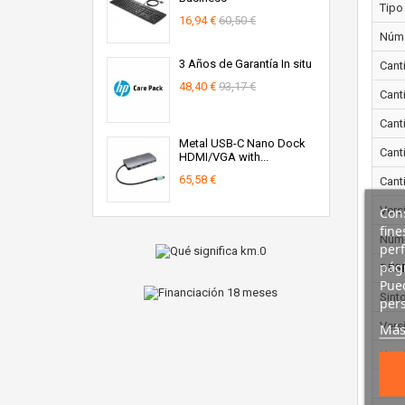
Tipo 
16,94 €
60,50 €
Núme
3 Años de Garantía In situ
Cant
48,40 €
93,17 €
Cant
Cant
Metal USB-C Nano Dock
Cant
HDMI/VGA with...
65,58 €
Cant
Vers
Cons
fine
Núme
perf
pági
DES
Pued
Sint
pers
Vers
Más
Vers
Vers