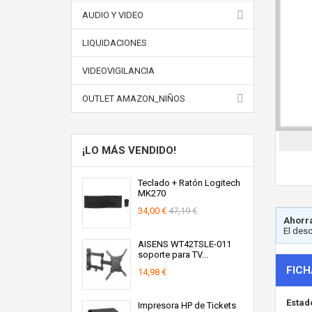
AUDIO Y VIDEO
LIQUIDACIONES
VIDEOVIGILANCIA
OUTLET AMAZON_NIÑOS
¡LO MÁS VENDIDO!
Teclado + Ratón Logitech
MK270
34,00 €
47,19 €
Ahorra
El des
AISENS WT42TSLE-011
soporte para TV...
FICH
14,98 €
Estad
Impresora HP de Tickets