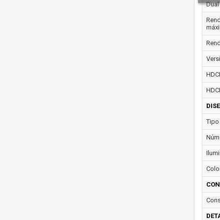
Dual 
Rend
máxi
Rend
Vers
HDC
HDCP
DIS
Tipo
Núme
Ilum
Colo
CON
Cons
DET