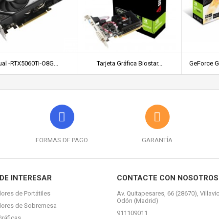
al -RTX5060TI-O8G...
Tarjeta Gráfica Biostar...
GeForce G
FORMAS DE PAGO
GARANTÍA
DE INTERESAR
CONTACTE CON NOSOTROS
ores de Portátiles
Av. Quitapesares, 66 (28670), Villavi
Odón (Madrid)
dores de Sobremesa
911109011
Gráficas