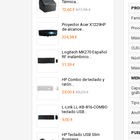
Térmica...
PRO
72,60 €
477,95 €
Fami
Proyector Acer X1229HP
Proc
de alcance...
324,58 €
Máxi
CUD
Logitech MK270 Español
RF inalámbrico...
Núcl
31,59 €
Máxi
MEM
HP Combo de teclado y
ratón...
Capa
39,00 €
59,29 €
gráfi
Tipo
L-Link LL-KB-816-COMBO
teclado USB...
Anch
9,00 €
Anch
PUE
HP Teclado USB Slim
Business