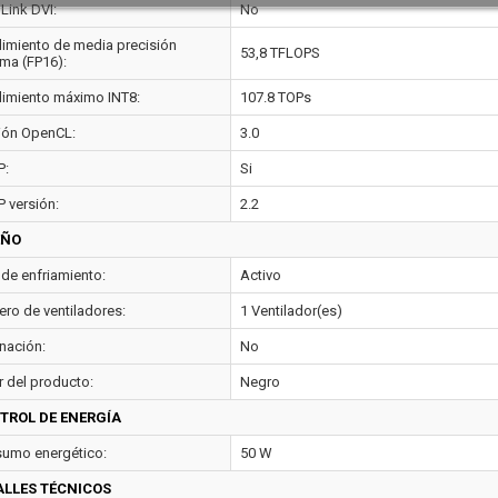
Link DVI:
No
imiento de media precisión
53,8 TFLOPS
ma (FP16):
imiento máximo INT8:
107.8 TOPs
ión OpenCL:
3.0
P:
Si
 versión:
2.2
EÑO
 de enfriamiento:
Activo
ro de ventiladores:
1 Ventilador(es)
inación:
No
r del producto:
Negro
TROL DE ENERGÍA
umo energético:
50 W
ALLES TÉCNICOS