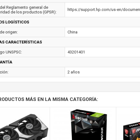
del Reglamento general de
https://support.hp.com/us-en/docume
ridad de los productos (GPSR):
OS LOGÍSTICOS
de origen:
China
AS CARACTERÍSTICAS
go UNSPSC:
43201401
ANTÍA
ción:
2 años
RODUCTOS MÁS EN LA MISMA CATEGORÍA: