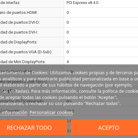
de interfaz:
PCI Express x8 4.0
ro de puertos HDMI:
0
idad de puertos DVI-D:
0
idad de puertos DVI-I:
0
idad de DisplayPorts:
0
idad de puertos VGA (D-Sub):
0
idad de Mini DisplayPorts:
4
ión de DisplayPort:
1.4a
entimiento de Cookies: Utilizamos cookies propias y de terceros p
s analíticos y para mostrarle publicidad personalizada en base a u
ro de puertos USB Tipo C:
0
il elaborado a partir de sus hábitos de navegación (por ejemplo,
nas visitadas). Para más información, consulte la política de cookie
EMPEÑO
e aceptar todas las cookies pulsando el botón “Aceptar”,
onizador de TV integrado:
No
onalizarlas, o rechazar su uso pulsando "Rechazar todas".
ión DirectX:
12.0
 información
Personalizar cookies
ión Shader model:
6.6
RECHAZAR TODO
ACEPTO
ión OpenGL:
4.6