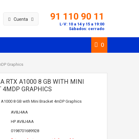
91 110 90 11
Cuenta
L-V: 10 a 14 y 15 a 19:00
Sábados: cerrado
0
mDP Graphics
A RTX A1000 8 GB WITH MINI
 4MDP GRAPHICS
 A1000 8 GB with Mini Bracket 4mDP Graphics
AV8J4AA
HP
AV8J4AA
0198701689928