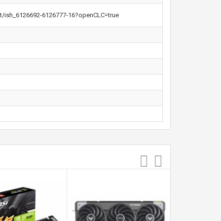
nt/ish_6126692-6126777-16?openCLC=true