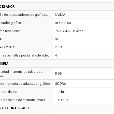
CESADOR
lia de procesadores de gráficos:
NVIDIA
esador gráfico:
RTX A1000
ma resolución:
7680 x 4320 Pixeles
A:
Si
eos CUDA:
2304
mas pantallas por tarjeta de video:
4
ORIA
cidad memoria de adaptador
8 GB
co:
 de memoria de adaptador gráfico:
GDDR6
o de datos:
128 bit
o de banda de memoria (max):
192 GB/s
RTOS E INTERFACES