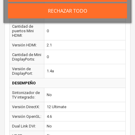
Cantidad de
RECHAZAR TODO
puertos
0
Thunderbolt 3:
Cantidad de
puertos Mini
0
HDMI:
Versión HDMI:
2.1
Cantidad de Mini
0
DisplayPorts:
Versión de
1.4a
DisplayPort:
DESEMPEÑO
Sintonizador de
No
TV integrado:
Versión DirectX:
12 Ultimate
Versión OpenGL:
4.6
Dual Link DVI:
No