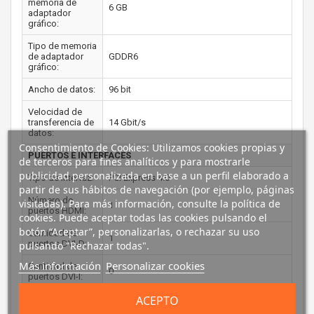
memoria de
6 GB
adaptador
gráfico:
Tipo de memoria
de adaptador
GDDR6
gráfico:
Ancho de datos:
96 bit
Velocidad de
transferencia de
14 Gbit/s
datos:
Consentimiento de Cookies: Utilizamos cookies propias y
PUERTOS E INTERFACES
de terceros para fines analíticos y para mostrarle
publicidad personalizada en base a un perfil elaborado a
Tipo de interfaz:
PCI Express 4.0
partir de sus hábitos de navegación (por ejemplo, páginas
Número de
visitadas). Para más información, consulte la política de
1
puertos HDMI:
cookies. Puede aceptar todas las cookies pulsando el
botón “Aceptar”, personalizarlas, o rechazar su uso
Cantidad de
1
puertos DVI-D:
pulsando "Rechazar todas".
Más información
Personalizar cookies
Cantidad de
0
puertos DVI-I:
ACEPTO
Cantidad de
1
DisplayPorts: