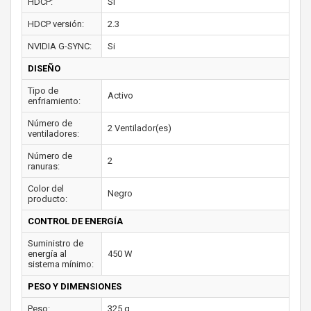
HDCP:
Si
HDCP versión:
2.3
NVIDIA G-SYNC:
Si
DISEÑO
Tipo de
Activo
enfriamiento:
Número de
2 Ventilador(es)
ventiladores:
Número de
2
ranuras:
Color del
Negro
producto:
CONTROL DE ENERGÍA
Suministro de
energía al
450 W
sistema mínimo:
PESO Y DIMENSIONES
Peso:
325 g