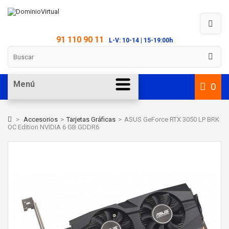
91 110 90 11
L-V: 10-14 | 15-19:00h
Menú
0
>
Accesorios
>
Tarjetas Gráficas
>
ASUS GeForce RTX 3050 LP BRK
OC Edition NVIDIA 6 GB GDDR6