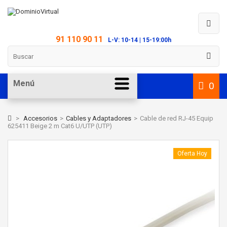
91 110 90 11
L-V: 10-14 | 15-19:00h
Menú
0
>
Accesorios
>
Cables y Adaptadores
>
Cable de red RJ-45 Equip
625411 Beige 2 m Cat6 U/UTP (UTP)
Oferta Hoy