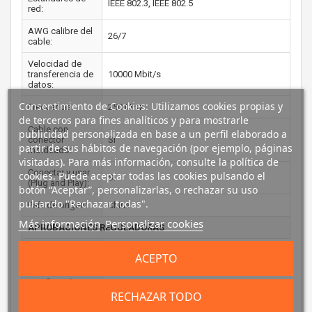
IEEE 802.3, IEEE 802.5
red:
AWG calibre del
26/7
cable:
Velocidad de
transferencia de
10000 Mbit/s
datos:
Consentimiento de Cookies: Utilizamos cookies propias y
Frecuencia:
250 MHz
de terceros para fines analíticos y para mostrarle
Cable con
publicidad personalizada en base a un perfil elaborado a
conector
Si
partir de sus hábitos de navegación (por ejemplo, páginas
moldeado:
visitadas). Para más información, consulte la política de
Conectar y usar
cookies. Puede aceptar todas las cookies pulsando el
Si
(Plug and Play):
botón “Aceptar”, personalizarlas, o rechazar su uso
pulsando "Rechazar todas".
País de origen:
China
Más información
Personalizar cookies
APROBACIONES REGULADORAS
Certificados de
CE, REACH, RoHS
ACEPTO
conformidad:
Certificación:
ISO/IEC 11801, EN 50173
RECHAZAR TODO
PESO Y DIMENSIONES