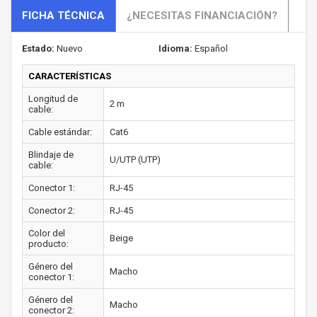
FICHA TÉCNICA
¿NECESITAS FINANCIACIÓN?
Estado:
Nuevo
Idioma:
Español
CARACTERÍSTICAS
Longitud de
2 m
cable:
Cable estándar:
Cat6
Blindaje de
U/UTP (UTP)
cable:
Conector 1:
RJ-45
Conector 2:
RJ-45
Color del
Beige
producto:
Género del
Macho
conector 1:
Género del
Macho
conector 2: