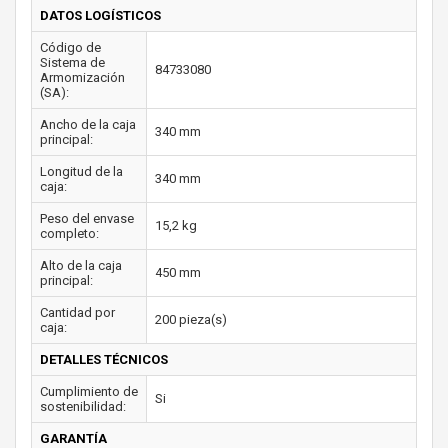
DATOS LOGÍSTICOS
Código de
Sistema de
84733080
Armomización
(SA):
Ancho de la caja
340 mm
principal:
Longitud de la
340 mm
caja:
Peso del envase
15,2 kg
completo:
Alto de la caja
450 mm
principal:
Cantidad por
200 pieza(s)
caja:
DETALLES TÉCNICOS
Cumplimiento de
Si
sostenibilidad:
GARANTÍA