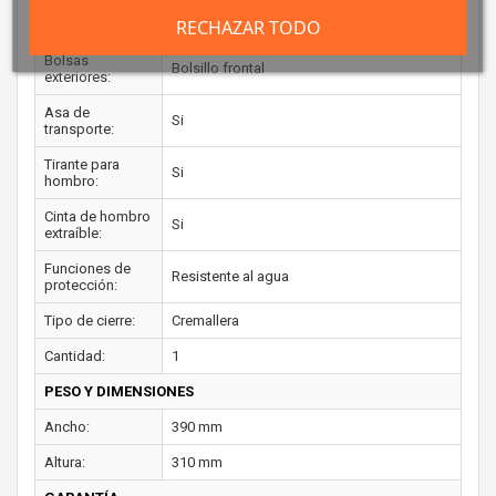
Bolsas
Compartimento para tableta
RECHAZAR TODO
interiores:
Bolsas
Bolsillo frontal
exteriores:
Asa de
Si
transporte:
Tirante para
Si
hombro:
Cinta de hombro
Si
extraíble:
Funciones de
Resistente al agua
protección:
Tipo de cierre:
Cremallera
Cantidad:
1
PESO Y DIMENSIONES
Ancho:
390 mm
Altura:
310 mm