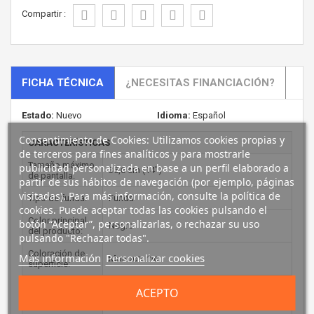
Compartir :
FICHA TÉCNICA
¿NECESITAS FINANCIACIÓN?
Estado:
Nuevo
Idioma:
Español
Consentimiento de Cookies: Utilizamos cookies propias y
CARACTERÍSTICAS
de terceros para fines analíticos y para mostrarle
Tamaño máximo
publicidad personalizada en base a un perfil elaborado a
35,6 cm (14")
de pantalla:
partir de sus hábitos de navegación (por ejemplo, páginas
visitadas). Para más información, consulte la política de
Tipo de funda:
Funda
cookies. Puede aceptar todas las cookies pulsando el
Color principal
botón “Aceptar”, personalizarlas, o rechazar su uso
Negro
del producto:
pulsando "Rechazar todas".
Coloración de
Más información
Personalizar cookies
Monocromo
superficie:
Compartimento
ACEPTO
Si
para tableta: