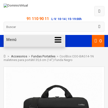
91 110 90 11
L-V: 10-14 | 15-19:00h
Menú
0
>
Accesorios
>
Fundas Portatiles
>
CoolBox COO-BAG14-1N
maletines para portátil 35,6 cm (14") Funda Negro