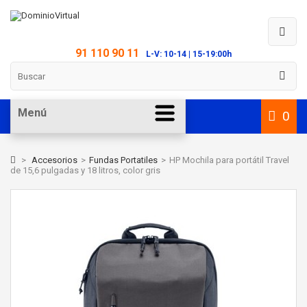
91 110 90 11
L-V: 10-14 | 15-19:00h
Menú
0
>
Accesorios
>
Fundas Portatiles
>
HP Mochila para portátil Travel
de 15,6 pulgadas y 18 litros, color gris