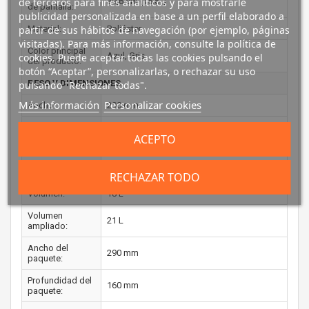
de terceros para fines analíticos y para mostrarle
39,6 cm (15.6")
de pantalla:
publicidad personalizada en base a un perfil elaborado a
partir de sus hábitos de navegación (por ejemplo, páginas
Material:
Poliéster
visitadas). Para más información, consulte la política de
Color principal
Azul, Gris
cookies. Puede aceptar todas las cookies pulsando el
del producto:
botón “Aceptar”, personalizarlas, o rechazar su uso
PESO Y DIMENSIONES
pulsando "Rechazar todas".
Más información
Personalizar cookies
Ancho:
290 mm
Profundidad:
240 mm
ACEPTO
Altura:
420 mm
Peso:
510 g
RECHAZAR TODO
Volumen:
18 L
Volumen
21 L
ampliado:
Ancho del
290 mm
paquete:
Profundidad del
160 mm
paquete: