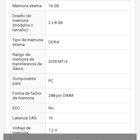
Memoria interna:
16 GB
Diseño de
memoria
2 x 8 GB
(módulos x
tamaño):
Tipo de memoria
DDR4
interna:
Rango de
memoria de
3200 MT/s
transferencia de
datos:
Componente
PC
para:
Forma de factor
288-pin DIMM
de memoria:
ECC:
No
Latencia CAS:
16
Voltaje de
1.2 V
memoria: