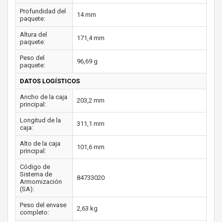
Profundidad del
14 mm
paquete:
Altura del
171,4 mm
paquete:
Peso del
96,69 g
paquete:
DATOS LOGÍSTICOS
Ancho de la caja
203,2 mm
principal:
Longitud de la
311,1 mm
caja:
Alto de la caja
101,6 mm
principal:
Código de
Sistema de
84733020
Armomización
(SA):
Peso del envase
2,63 kg
completo: