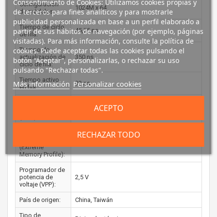
Consentimiento de Cookies: Utilizamos cookies propias y
Configuración
1024M x 64
de terceros para fines analíticos y para mostrarle
de módulos:
publicidad personalizada en base a un perfil elaborado a
Tiempo de ciclo
45,75 ns
partir de sus hábitos de navegación (por ejemplo, páginas
de fila:
visitadas). Para más información, consulte la política de
Tiempo de
cookies. Puede aceptar todas las cookies pulsando el
actualización de
350 ns
botón “Aceptar”, personalizarlas, o rechazar su uso
ciclo de fila:
pulsando "Rechazar todas".
Tiempo activo
Más información
Personalizar cookies
32 ns
en fila:
Intel® Extreme
ACEPTO
Memory Profile
Si
(XMP):
Versión del perfil
RECHAZAR TODO
Intel XMP
2.0
(Extreme
Memory Profile):
Programador de
potencia de
2,5 V
voltaje (VPP):
País de origen:
China, Taiwán
Tipo de