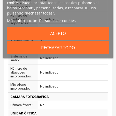
cookies. Puede aceptar todas las cookies pulsando el
gráficos
incorporado:
botón “Aceptar”, personalizarlas, o rechazar su uso
pulsando "Rechazar todas".
Número de
pantallas
No indicado
Más información
Personalizar cookies
soportadas:
Versión DirectX:
12.0
ACEPTO
Versión OpenGL:
4.4
RECHAZAR TODO
AUDIO
Sistema de
No indicado
audio:
Número de
altavoces
No indicado
incorporados:
Micrófono
No indicado
incorporado:
CÁMARA FOTOGRÁFICA
Cámara frontal:
No
UNIDAD ÓPTICA