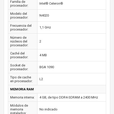
Familia de
Intel® Celeron®
procesador:
Modelo del
N4020
procesador:
Frecuencia del
1,1 GHz
procesador:
Número de
núcleos del
2
procesador:
Caché del
4 MB
procesador:
Socket de
BGA 1090
procesador:
Tipo de cache
L2
en procesador:
MEMORIA RAM
Memoria interna:
4 GB, de tipo DDR4-SDRAM a 2400 MHz
Módulos de
memoria
No indicado
instalados: