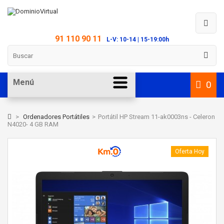
91 110 90 11
L-V: 10-14 | 15-19:00h
Menú
0
>
Ordenadores Portátiles
>
Portátil HP Stream 11-ak0003ns - Celeron
N4020- 4 GB RAM
Oferta Hoy