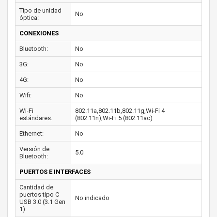
Tipo de unidad
No
óptica:
CONEXIONES
Bluetooth:
No
3G:
No
4G:
No
Wifi:
No
Wi-Fi
802.11a,802.11b,802.11g,Wi-Fi 4
estándares:
(802.11n),Wi-Fi 5 (802.11ac)
Ethernet:
No
Versión de
5.0
Bluetooth:
PUERTOS E INTERFACES
Cantidad de
puertos tipo C
No indicado
USB 3.0 (3.1 Gen
1):