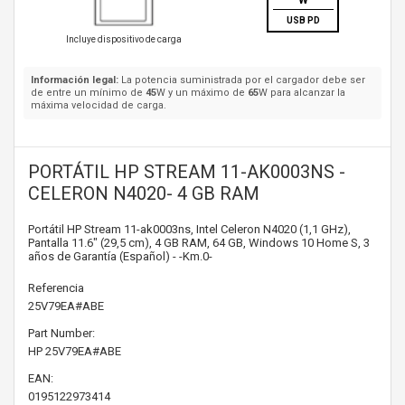
W
USB PD
Incluye dispositivo de carga
Información legal:
La potencia suministrada por el cargador debe ser
de entre un mínimo de
45
W y un máximo de
65
W para alcanzar la
máxima velocidad de carga.
PORTÁTIL HP STREAM 11-AK0003NS -
CELERON N4020- 4 GB RAM
Portátil HP Stream 11-ak0003ns, Intel Celeron N4020 (1,1 GHz),
Pantalla 11.6" (29,5 cm), 4 GB RAM, 64 GB, Windows 10 Home S, 3
años de Garantía (Español) - -Km.0-
Referencia
25V79EA#ABE
Part Number:
HP
25V79EA#ABE
EAN:
0195122973414