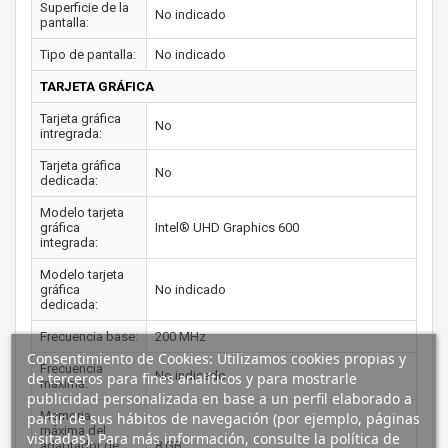
Superficie de la
No indicado
pantalla:
Tipo de pantalla:
No indicado
TARJETA GRÁFICA
Tarjeta gráfica
No
intregrada:
Tarjeta gráfica
No
dedicada:
Modelo tarjeta
gráfica
Intel® UHD Graphics 600
integrada:
Modelo tarjeta
gráfica
No indicado
dedicada:
Frecuencia base:
200 MHz
Consentimiento de Cookies: Utilizamos cookies propias y
Frecuencia
No indicado
de terceros para fines analíticos y para mostrarle
máxima:
publicidad personalizada en base a un perfil elaborado a
Memoria
partir de sus hábitos de navegación (por ejemplo, páginas
máxima del
visitadas). Para más información, consulte la política de
adaptador de
8 GB