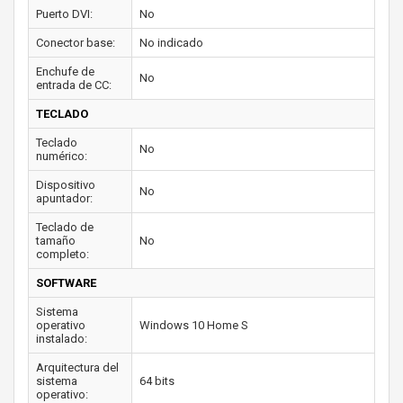
Puerto DVI:
No
Conector base:
No indicado
Enchufe de
No
entrada de CC:
TECLADO
Teclado
No
numérico:
Dispositivo
No
apuntador:
Teclado de
tamaño
No
completo:
SOFTWARE
Sistema
operativo
Windows 10 Home S
instalado:
Arquitectura del
sistema
64 bits
operativo: