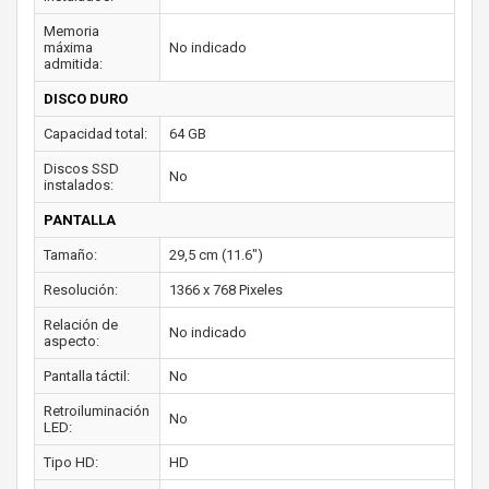
Memoria
máxima
No indicado
admitida:
DISCO DURO
Capacidad total:
64 GB
Discos SSD
No
instalados:
PANTALLA
Tamaño:
29,5 cm (11.6")
Resolución:
1366 x 768 Pixeles
Relación de
No indicado
aspecto:
Pantalla táctil:
No
Retroiluminación
No
LED:
Tipo HD:
HD