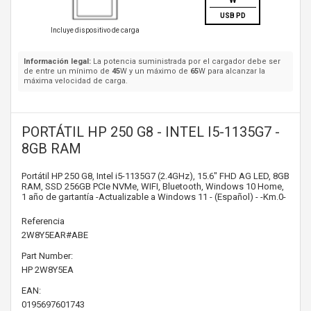
W
USB PD
Incluye dispositivo de carga
Información legal:
La potencia suministrada por el cargador debe ser
de entre un mínimo de
45
W y un máximo de
65
W para alcanzar la
máxima velocidad de carga.
PORTÁTIL HP 250 G8 - INTEL I5-1135G7 -
8GB RAM
Portátil HP 250 G8, Intel i5-1135G7 (2.4GHz), 15.6" FHD AG LED, 8GB
RAM, SSD 256GB PCIe NVMe, WIFI, Bluetooth, Windows 10 Home,
1 año de gartantía -Actualizable a Windows 11 - (Español) - -Km.0-
Referencia
2W8Y5EAR#ABE
Part Number:
HP
2W8Y5EA
EAN:
0195697601743