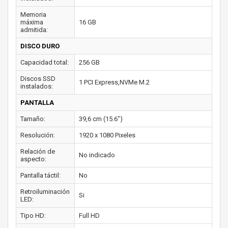
Memoria
máxima
16 GB
admitida:
DISCO DURO
Capacidad total:
256 GB
Discos SSD
1 PCI Express,NVMe M.2
instalados:
PANTALLA
Tamaño:
39,6 cm (15.6")
Resolución:
1920 x 1080 Pixeles
Relación de
No indicado
aspecto:
Pantalla táctil:
No
Retroiluminación
Si
LED:
Tipo HD:
Full HD