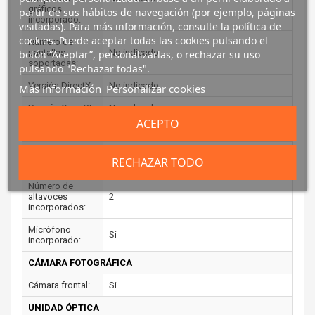
gráficos
partir de sus hábitos de navegación (por ejemplo, páginas
incorporado:
visitadas). Para más información, consulte la política de
cookies. Puede aceptar todas las cookies pulsando el
Número de
pantallas
No indicado
botón “Aceptar”, personalizarlas, o rechazar su uso
soportadas:
pulsando "Rechazar todas".
Versión DirectX:
No indicado
Más información
Personalizar cookies
Versión OpenGL:
No indicado
ACEPTO
AUDIO
Sistema de
No indicado
RECHAZAR TODO
audio:
Número de
altavoces
2
incorporados:
Micrófono
Si
incorporado:
CÁMARA FOTOGRÁFICA
Cámara frontal:
Si
UNIDAD ÓPTICA