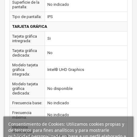
Superficie de la
No indicado
pantalla:
Tipo de pantalla:
IPS
TARJETA GRÁFICA
Tarjeta gráfica
Si
intregrada:
Tarjeta gráfica
No
dedicada:
Modelo tarjeta
gráfica
Intel® UHD Graphics
integrada:
Modelo tarjeta
gráfica
No disponible
dedicada:
Frecuencia base:
No indicado
Frecuencia
No indicado
máxima:
Consentimiento de Cookies: Utilizamos cookies propias y
Memoria
de terceros para fines analíticos y para mostrarle
máxima del
publicidad personalizada en base a un perfil elaborado a
adaptador de
No indicado