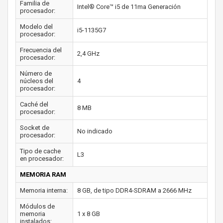
Familia de
Intel® Core™ i5 de 11ma Generación
procesador:
Modelo del
i5-1135G7
procesador:
Frecuencia del
2,4 GHz
procesador:
Número de
núcleos del
4
procesador:
Caché del
8 MB
procesador:
Socket de
No indicado
procesador:
Tipo de cache
L3
en procesador:
MEMORIA RAM
Memoria interna:
8 GB, de tipo DDR4-SDRAM a 2666 MHz
Módulos de
memoria
1 x 8 GB
instalados: