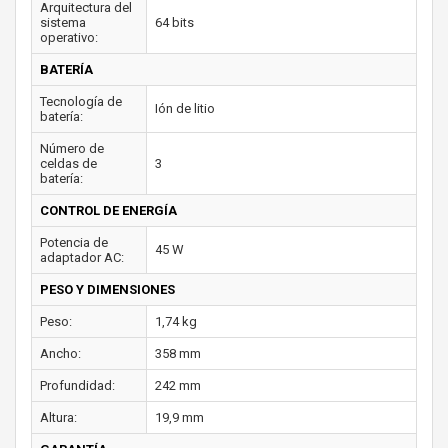
Arquitectura del
sistema
64 bits
operativo:
BATERÍA
Tecnología de
Ión de litio
batería:
Número de
celdas de
3
batería:
CONTROL DE ENERGÍA
Potencia de
45 W
adaptador AC:
PESO Y DIMENSIONES
Peso:
1,74 kg
Ancho:
358 mm
Profundidad:
242 mm
Altura:
19,9 mm