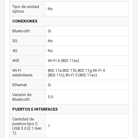
Tipo de unidad
No
óptica:
CONEXIONES
Bluetooth:
Si
3G:
No
4G:
No
Wifi:
Wi-Fi 6 (802.11ax)
Wi-Fi
802.11a,802.11b,802.11g,Wi-Fi 4
estándares:
(802.11n),Wi-Fi 5 (802.11ac)
Ethernet:
Si
Versión de
5.0
Bluetooth:
PUERTOS E INTERFACES
Cantidad de
puertos tipo C
1
USB 3.0 (3.1 Gen
1):