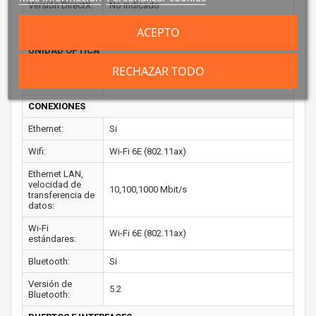
Versión DirectX:
No indicado
Versión OpenGL:
No indicado
ACEPTO
UNIDAD ÓPTICA
RECHAZAR TODO
Tipo de unidad
No
óptica:
CONEXIONES
Ethernet:
Si
Wifi:
Wi-Fi 6E (802.11ax)
Ethernet LAN,
velocidad de
10,100,1000 Mbit/s
transferencia de
datos:
Wi-Fi
Wi-Fi 6E (802.11ax)
estándares:
Bluetooth:
Si
Versión de
5.2
Bluetooth: