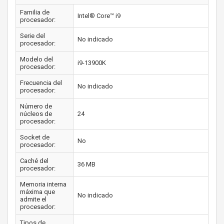
Familia de
Intel® Core™ i9
procesador:
Serie del
No indicado
procesador:
Modelo del
i9-13900K
procesador:
Frecuencia del
No indicado
procesador:
Número de
núcleos de
24
procesador:
Socket de
No
procesador:
Caché del
36 MB
procesador:
Memoria interna
máxima que
No indicado
admite el
procesador:
Tipos de