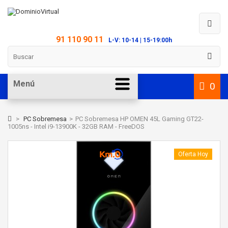
91 110 90 11
L-V: 10-14 | 15-19:00h
Menú
0
>
PC Sobremesa
>
PC Sobremesa HP OMEN 45L Gaming GT22-
1005ns - Intel i9-13900K - 32GB RAM - FreeDOS
Oferta Hoy