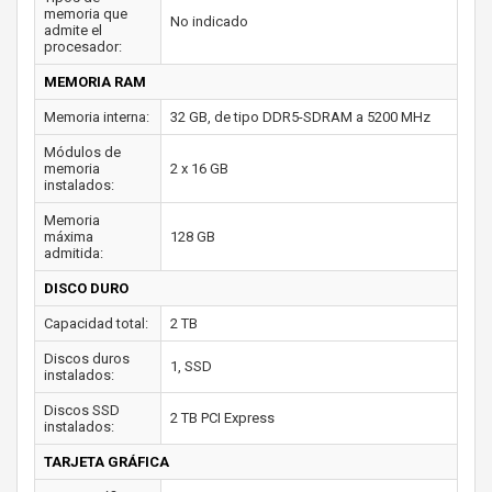
memoria que
No indicado
admite el
procesador:
MEMORIA RAM
Memoria interna:
32 GB, de tipo DDR5-SDRAM a 5200 MHz
Módulos de
memoria
2 x 16 GB
instalados:
Memoria
máxima
128 GB
admitida:
DISCO DURO
Capacidad total:
2 TB
Discos duros
1, SSD
instalados:
Discos SSD
2 TB PCI Express
instalados:
TARJETA GRÁFICA