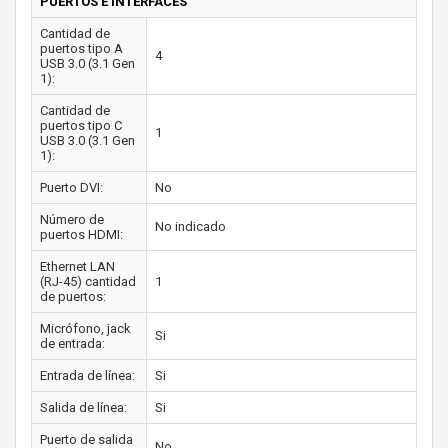
PUERTOS E INTERFACES
Cantidad de
puertos tipo A
4
USB 3.0 (3.1 Gen
1):
Cantidad de
puertos tipo C
1
USB 3.0 (3.1 Gen
1):
Puerto DVI:
No
Número de
No indicado
puertos HDMI:
Ethernet LAN
(RJ-45) cantidad
1
de puertos:
Micrófono, jack
Si
de entrada:
Entrada de línea:
Si
Salida de línea:
Si
Puerto de salida
No