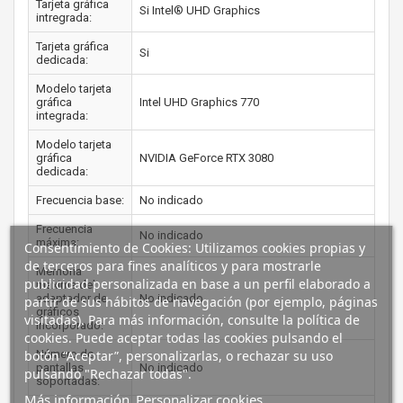
Tarjeta gráfica
Si Intel® UHD Graphics
intregrada:
Tarjeta gráfica
Si
dedicada:
Modelo tarjeta
gráfica
Intel UHD Graphics 770
integrada:
Modelo tarjeta
gráfica
NVIDIA GeForce RTX 3080
dedicada:
Frecuencia base:
No indicado
Frecuencia
No indicado
máxima:
Consentimiento de Cookies: Utilizamos cookies propias y
de terceros para fines analíticos y para mostrarle
Memoria
publicidad personalizada en base a un perfil elaborado a
máxima del
adaptador de
No indicado
partir de sus hábitos de navegación (por ejemplo, páginas
gráficos
visitadas). Para más información, consulte la política de
incorporado:
cookies. Puede aceptar todas las cookies pulsando el
botón “Aceptar”, personalizarlas, o rechazar su uso
Número de
pantallas
No indicado
pulsando "Rechazar todas".
soportadas:
Más información
Personalizar cookies