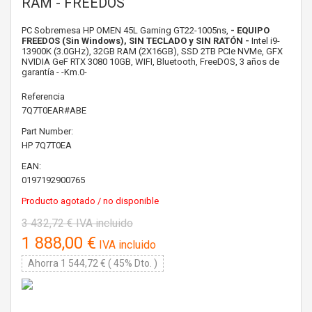
RAM - FREEDOS
PC Sobremesa HP OMEN 45L Gaming GT22-1005ns,
- EQUIPO
FREEDOS (Sin Windows), SIN TECLADO y SIN RATÓN -
Intel i9-
13900K (3.0GHz), 32GB RAM (2X16GB), SSD 2TB PCIe NVMe, GFX
NVIDIA GeF RTX 3080 10GB, WIFI, Bluetooth, FreeDOS, 3 años de
garantía - -Km.0-
Referencia
7Q7T0EAR#ABE
Part Number:
HP
7Q7T0EA
EAN:
0197192900765
Producto agotado / no disponible
3 432,72 €
IVA incluido
1 888,00 €
IVA incluido
Ahorra 1 544,72 € ( 45% Dto. )