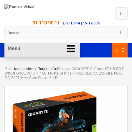
91 110 90 11
L-V: 10-14 | 15-19:00h
Menú
0
>
Accesorios
>
Tarjetas Gráficas
>
GIGABYTE GeForce RTX 5070 Ti
WINDFORCE OC SFF 16G Tarjeta Gráfica - 16GB GDDR7, 256 bits, PCI-E
5.0, 2497 MHz Core Clock, 3 x D