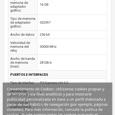
memoria de
16 GB
adaptador
gráfico:
Tipo de memoria
de adaptador
GDDR7
gráfico:
Ancho de datos:
256 bit
Velocidad de
memoria del
30000 MHz
reloj:
Ancho de banda
de memoria
28 GB/s
(max):
PUERTOS E INTERFACES
Tipo de interfaz:
PCI Express x16 5.0
Consentimiento de Cookies: Utilizamos cookies propias y
Número de
1
de terceros para fines analíticos y para mostrarle
puertos HDMI:
publicidad personalizada en base a un perfil elaborado a
Cantidad de
partir de sus hábitos de navegación (por ejemplo, páginas
0
puertos DVI-D:
visitadas). Para más información, consulte la política de
cookies. Puede aceptar todas las cookies pulsando el