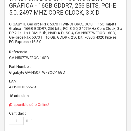
GRÁFICA - 16GB GDDR7, 256 BITS, PCI-E
5.0, 2497 MHZ CORE CLOCK, 3 X D
GIGABYTE GeForce RTX 5070 Ti WINDFORCE OC SFF 16G Tarjeta
Gráfica - 16GB GDDR7, 256 bits, PCI-E 5.0, 2497 MHz Core Clock, 3 x
DP 2.1a, 1 x HDMI 2.1b, NVIDIA DLSS 4, GV-N507TWF3OC-16GD,
GeForce RTX 5070 Ti, 16 GB, GDDR7, 256 bit, 7680 x 4320 Pixeles,
PCI Express x16 5.0
Referencia
GV-N507TWF3OC-16GD
Part Number:
Gigabyte
GV-N507TWF3OC-16GD
EAN:
4719331355579
18
artículos
¡Disponible sólo Online!
Cantidad :