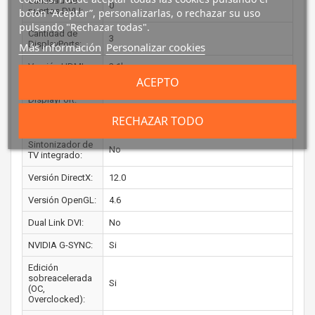
Cantidad de
0
puertos DVI-I:
botón “Aceptar”, personalizarlas, o rechazar su uso
pulsando "Rechazar todas".
Cantidad de
3
DisplayPorts:
Más información
Personalizar cookies
Versión HDMI:
2.1b
ACEPTO
Versión de
2.1a
DisplayPort:
RECHAZAR TODO
DESEMPEÑO
Sintonizador de
No
TV integrado:
Versión DirectX:
12.0
Versión OpenGL:
4.6
Dual Link DVI:
No
NVIDIA G-SYNC:
Si
Edición
sobreacelerada
Si
(OC,
Overclocked):