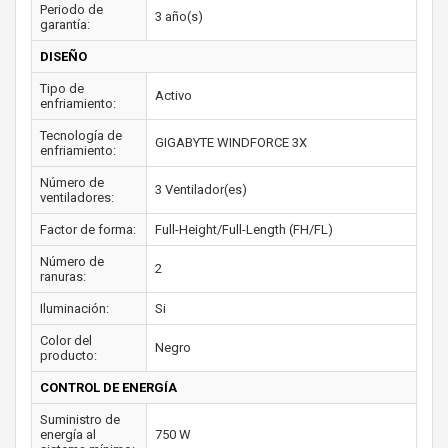
Periodo de
3 año(s)
garantía:
DISEÑO
Tipo de
Activo
enfriamiento:
Tecnología de
GIGABYTE WINDFORCE 3X
enfriamiento:
Número de
3 Ventilador(es)
ventiladores:
Factor de forma:
Full-Height/Full-Length (FH/FL)
Número de
2
ranuras:
Iluminación:
Si
Color del
Negro
producto:
CONTROL DE ENERGÍA
Suministro de
energía al
750 W