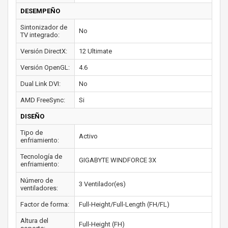
DESEMPEÑO
Sintonizador de
No
TV integrado:
Versión DirectX:
12 Ultimate
Versión OpenGL:
4.6
Dual Link DVI:
No
AMD FreeSync:
Si
DISEÑO
Tipo de
Activo
enfriamiento:
Tecnología de
GIGABYTE WINDFORCE 3X
enfriamiento:
Número de
3 Ventilador(es)
ventiladores:
Factor de forma:
Full-Height/Full-Length (FH/FL)
Altura del
Full-Height (FH)