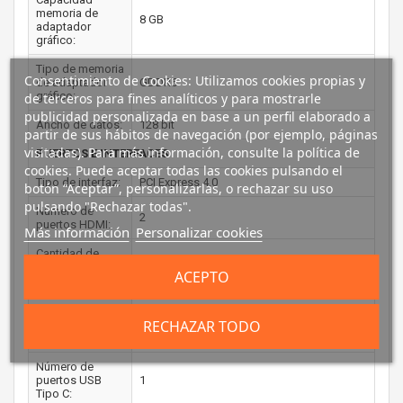
memoria de
8 GB
adaptador
gráfico:
Tipo de memoria
Consentimiento de Cookies: Utilizamos cookies propias y
de adaptador
GDDR6
gráfico:
de terceros para fines analíticos y para mostrarle
publicidad personalizada en base a un perfil elaborado a
Ancho de datos:
128 bit
partir de sus hábitos de navegación (por ejemplo, páginas
visitadas). Para más información, consulte la política de
PUERTOS E INTERFACES
cookies. Puede aceptar todas las cookies pulsando el
Tipo de interfaz:
PCI Express 4.0
botón “Aceptar”, personalizarlas, o rechazar su uso
pulsando "Rechazar todas".
Número de
2
puertos HDMI:
Más información
Personalizar cookies
Cantidad de
2
DisplayPorts:
ACEPTO
Versión HDMI:
2.1a
RECHAZAR TODO
Versión de
1.4a
DisplayPort:
Número de
puertos USB
1
Tipo C: