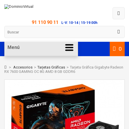
91 110 90 11
L-V: 10-14 | 15-19:00h
Menú
0
>
Accesorios
>
Tarjetas Gráficas
>
Tarjeta Gráfica Gigabyte Radeon
RX 7600 GAMING OC 8G AMD 8 GB GDDR6