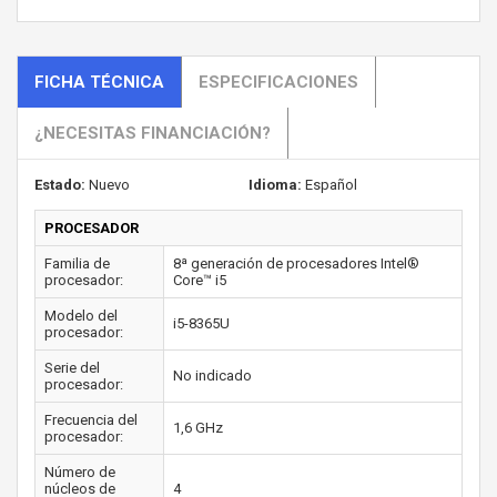
FICHA TÉCNICA
ESPECIFICACIONES
¿NECESITAS FINANCIACIÓN?
Estado:
Nuevo
Idioma:
Español
PROCESADOR
Familia de
8ª generación de procesadores Intel®
procesador:
Core™ i5
Modelo del
i5-8365U
procesador:
Serie del
No indicado
procesador:
Frecuencia del
1,6 GHz
procesador:
Número de
núcleos de
4