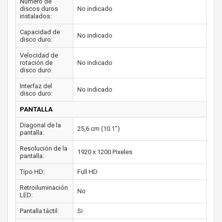
Número de
discos duros
No indicado
instalados:
Capacidad de
No indicado
disco duro:
Velocidad de
rotación de
No indicado
disco duro:
Interfaz del
No indicado
disco duro:
PANTALLA
Diagonal de la
25,6 cm (10.1")
pantalla:
Resolución de la
1920 x 1200 Pixeles
pantalla:
Tipo HD:
Full HD
Retroiluminación
No
LED:
Pantalla táctil:
Si