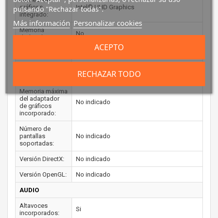
gráficos
Intel® UHD Graphics
pulsando "Rechazar todas".
integrado:
Más información
Personalizar cookies
Memoria
No
dedicada:
ACEPTO
Frecuencia base:
No indicado
Frecuencia
No indicado
RECHAZAR TODO
máxima:
Memoria máxima
del adaptador
No indicado
de gráficos
incorporado:
Número de
pantallas
No indicado
soportadas:
Versión DirectX:
No indicado
Versión OpenGL:
No indicado
AUDIO
Altavoces
Si
incorporados: