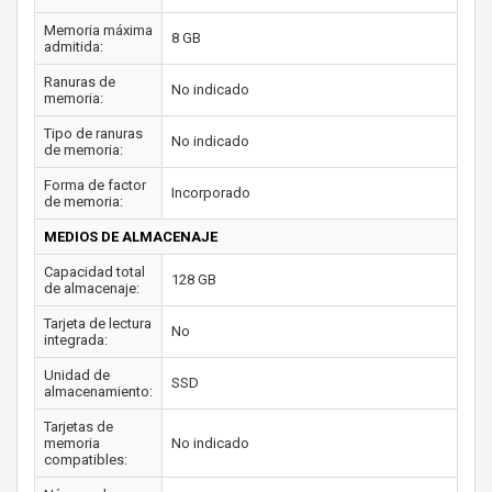
Memoria máxima
8 GB
admitida:
Ranuras de
No indicado
memoria:
Tipo de ranuras
No indicado
de memoria:
Forma de factor
Incorporado
de memoria:
MEDIOS DE ALMACENAJE
Capacidad total
128 GB
de almacenaje:
Tarjeta de lectura
No
integrada:
Unidad de
SSD
almacenamiento:
Tarjetas de
memoria
No indicado
compatibles: