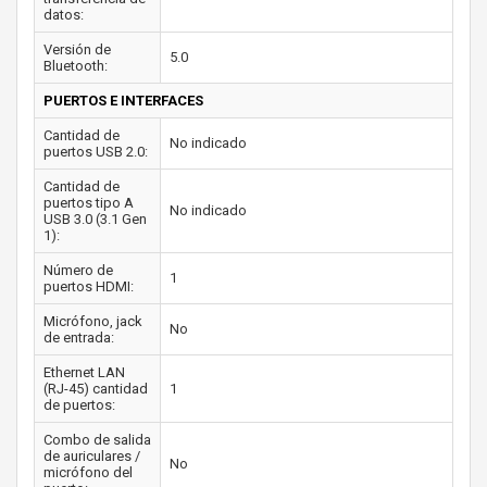
datos:
Versión de
5.0
Bluetooth:
PUERTOS E INTERFACES
Cantidad de
No indicado
puertos USB 2.0:
Cantidad de
puertos tipo A
No indicado
USB 3.0 (3.1 Gen
1):
Número de
1
puertos HDMI:
Micrófono, jack
No
de entrada:
Ethernet LAN
(RJ-45) cantidad
1
de puertos:
Combo de salida
de auriculares /
No
micrófono del