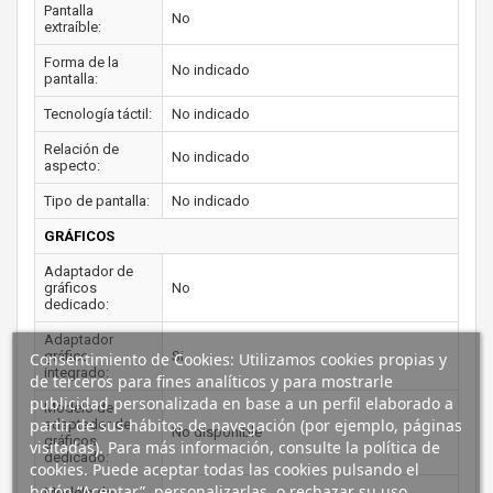
Pantalla
No
extraíble:
Forma de la
No indicado
pantalla:
Tecnología táctil:
No indicado
Relación de
No indicado
aspecto:
Tipo de pantalla:
No indicado
GRÁFICOS
Adaptador de
gráficos
No
dedicado:
Adaptador
gráfico
Si
Consentimiento de Cookies: Utilizamos cookies propias y
integrado:
de terceros para fines analíticos y para mostrarle
publicidad personalizada en base a un perfil elaborado a
Modelo de
partir de sus hábitos de navegación (por ejemplo, páginas
adaptador de
No disponible
gráficos
visitadas). Para más información, consulte la política de
dedicado:
cookies. Puede aceptar todas las cookies pulsando el
botón “Aceptar”, personalizarlas, o rechazar su uso
Modelo de