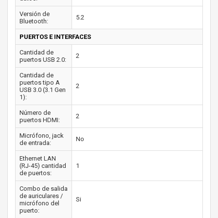
Versión de
5.2
Bluetooth:
PUERTOS E INTERFACES
Cantidad de
2
puertos USB 2.0:
Cantidad de
puertos tipo A
2
USB 3.0 (3.1 Gen
1):
Número de
2
puertos HDMI:
Micrófono, jack
No
de entrada:
Ethernet LAN
(RJ-45) cantidad
1
de puertos:
Combo de salida
de auriculares /
Si
micrófono del
puerto: