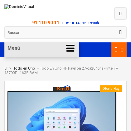
91 110 90 11
L-V: 10-14 | 15-19:00h
Menú
0
>
Todo en Uno
>
Todo En Uno HP Pavilion 27-ca2046ns - Intel i7-
13700T - 16GB RAM
Oferta Hoy