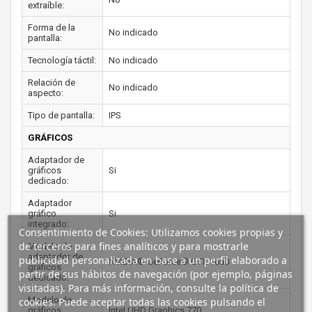
extraíble:
Forma de la
No indicado
pantalla:
Tecnología táctil:
No indicado
Relación de
No indicado
aspecto:
Tipo de pantalla:
IPS
GRÁFICOS
Adaptador de
gráficos
Si
dedicado:
Adaptador
gráfico
Si
integrado:
Consentimiento de Cookies: Utilizamos cookies propias y
de terceros para fines analíticos y para mostrarle
Modelo de
adaptador de
publicidad personalizada en base a un perfil elaborado a
NVIDIA® GeForce® GTX 1650
gráficos
partir de sus hábitos de navegación (por ejemplo, páginas
dedicado:
visitadas). Para más información, consulte la política de
Modelo de
cookies. Puede aceptar todas las cookies pulsando el
gráficos
Intel UHD Graphics 770