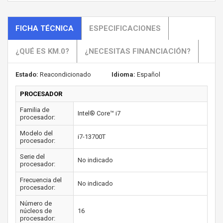
FICHA TÉCNICA
ESPECIFICACIONES
¿QUÉ ES KM.0?
¿NECESITAS FINANCIACIÓN?
Estado:
Reacondicionado
Idioma:
Español
PROCESADOR
Familia de
Intel® Core™ i7
procesador:
Modelo del
i7-13700T
procesador:
Serie del
No indicado
procesador:
Frecuencia del
No indicado
procesador:
Número de
núcleos de
16
procesador: