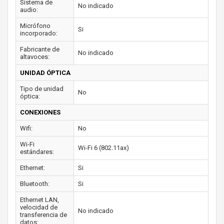
Sistema de
No indicado
audio:
Micrófono
Si
incorporado:
Fabricante de
No indicado
altavoces:
UNIDAD ÓPTICA
Tipo de unidad
No
óptica:
CONEXIONES
Wifi:
No
Wi-Fi
Wi-Fi 6 (802.11ax)
estándares:
Ethernet:
Si
Bluetooth:
Si
Ethernet LAN,
velocidad de
No indicado
transferencia de
datos: