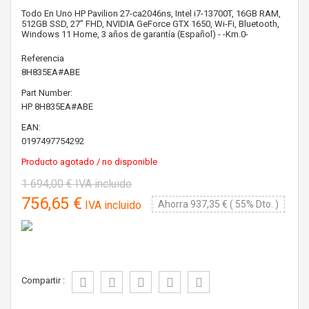
Todo En Uno HP Pavilion 27-ca2046ns, Intel i7-13700T, 16GB RAM,
512GB SSD, 27" FHD, NVIDIA GeForce GTX 1650, Wi-Fi, Bluetooth,
Windows 11 Home, 3 años de garantía (Español) - -Km.0-
Referencia
8H835EA#ABE
Part Number:
HP
8H835EA#ABE
EAN:
0197497754292
Producto agotado / no disponible
1 694,00 €
IVA incluido
756,65 €
IVA incluido
Ahorra 937,35 € ( 55% Dto. )
Compartir :