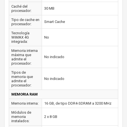
Caché del
30 MB
procesador:
Tipo de cache en
Smart Cache
procesador:
Tecnología
WiMAX 4G
No
integrada:
Memoria interna
máxima que
No indicado
admite el
procesador:
Tipos de
memoria que
No indicado
admite el
procesador:
MEMORIA RAM
Memoria interna:
16 GB, de tipo DDR4-SDRAM a 3200 MHz
Módulos de
memoria
2 x 8 GB
instalados: