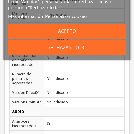
botón “Aceptar”, personalizarlas, o rechazar su uso
integrado:
pulsando "Rechazar todas".
Memoria
Más información
Personalizar cookies
4 GB GDDR5
dedicada:
Frecuencia base:
No indicado
ACEPTO
Frecuencia
No indicado
máxima:
RECHAZAR TODO
Memoria máxima
del adaptador
No indicado
de gráficos
incorporado:
Número de
pantallas
No indicado
soportadas:
Versión DirectX:
No indicado
Versión OpenGL:
No indicado
AUDIO
Altavoces
Si
incorporados: