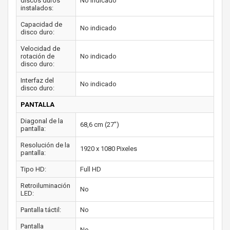
discos duros
No indicado
instalados:
Capacidad de
No indicado
disco duro:
Velocidad de
rotación de
No indicado
disco duro:
Interfaz del
No indicado
disco duro:
PANTALLA
Diagonal de la
68,6 cm (27")
pantalla:
Resolución de la
1920 x 1080 Pixeles
pantalla:
Tipo HD:
Full HD
Retroiluminación
No
LED:
Pantalla táctil:
No
Pantalla
No