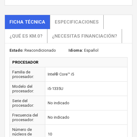
FICHA TÉCNICA
ESPECIFICACIONES
¿QUÉ ES KM.0?
¿NECESITAS FINANCIACIÓN?
Estado:
Reacondicionado
Idioma:
Español
PROCESADOR
Familia de
Intel® Core™ i5
procesador:
Modelo del
i5-1335U
procesador:
Serie del
No indicado
procesador:
Frecuencia del
No indicado
procesador:
Número de
núcleos de
10