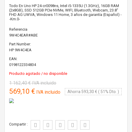
Todo En Uno HP 24-cr0098ns, Intel i5-1335U (1.3GHz), 16GB RAM
(2x8GB), SSD 512GB PCIe NVMe, WIFI, Bluetooth, Webcam, 23.8"
FHD AG UWVA, Windows 11 Home, 3 años de garantía (Español) -
-Km.0-
Referencia
9W4C4EAR#ABE
Part Number:
HP
9W4C4EA
EAN:
0198122334834
Producto agotado / no disponible
1 162,40 €
IVA incluido
569,10 €
IVA incluido
Ahorra 593,30 € ( 51% Dto. )
Compartir :