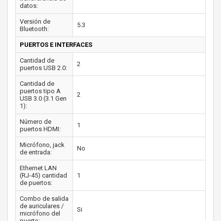
datos:
Versión de
5.3
Bluetooth:
PUERTOS E INTERFACES
Cantidad de
2
puertos USB 2.0:
Cantidad de
puertos tipo A
2
USB 3.0 (3.1 Gen
1):
Número de
1
puertos HDMI:
Micrófono, jack
No
de entrada:
Ethernet LAN
(RJ-45) cantidad
1
de puertos:
Combo de salida
de auriculares /
Si
micrófono del
puerto: