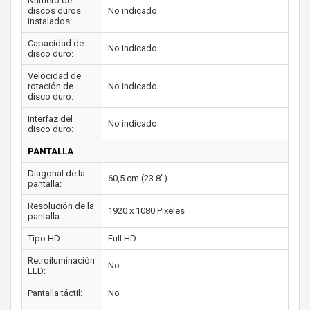
Número de
discos duros
No indicado
instalados:
Capacidad de
No indicado
disco duro:
Velocidad de
rotación de
No indicado
disco duro:
Interfaz del
No indicado
disco duro:
PANTALLA
Diagonal de la
60,5 cm (23.8")
pantalla:
Resolución de la
1920 x 1080 Pixeles
pantalla:
Tipo HD:
Full HD
Retroiluminación
No
LED:
Pantalla táctil:
No