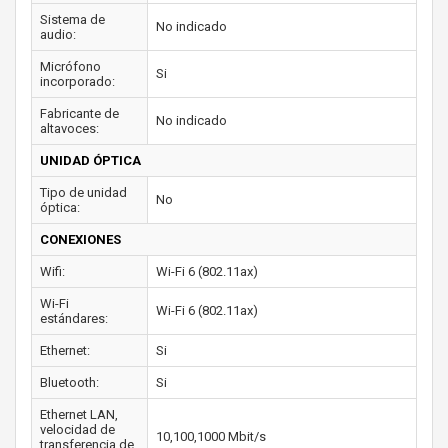
Sistema de
No indicado
audio:
Micrófono
Si
incorporado:
Fabricante de
No indicado
altavoces:
UNIDAD ÓPTICA
Tipo de unidad
No
óptica:
CONEXIONES
Wifi:
Wi-Fi 6 (802.11ax)
Wi-Fi
Wi-Fi 6 (802.11ax)
estándares:
Ethernet:
Si
Bluetooth:
Si
Ethernet LAN,
velocidad de
10,100,1000 Mbit/s
transferencia de