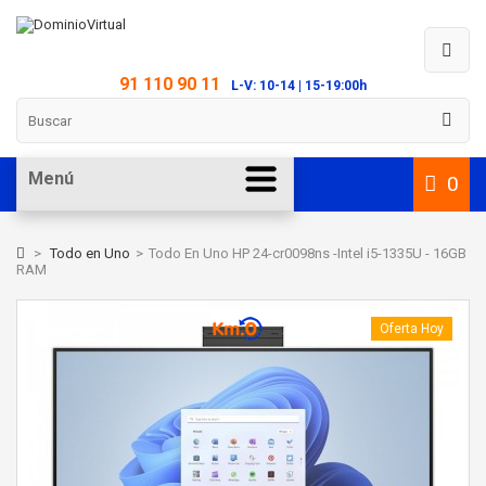
91 110 90 11
L-V: 10-14 | 15-19:00h
Menú
0
>
Todo en Uno
>
Todo En Uno HP 24-cr0098ns -Intel i5-1335U - 16GB
RAM
Oferta Hoy