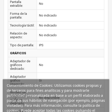
Pantalla
No
extraíble:
Forma de la
No indicado
pantalla:
Tecnología táctil:
No indicado
Relación de
No indicado
aspecto:
Tipo de pantalla:
IPS
GRÁFICOS
Adaptador de
gráficos
No
dedicado:
Adaptador
gráfico
Si
integrado:
Consentimiento de Cookies: Utilizamos cookies propias y
de terceros para fines analíticos y para mostrarle
Modelo de
publicidad personalizada en base a un perfil elaborado a
adaptador de
No disponible
gráficos
partir de sus hábitos de navegación (por ejemplo, páginas
dedicado:
visitadas). Para más información, consulte la política de
cookies. Puede aceptar todas las cookies pulsando el
Modelo de