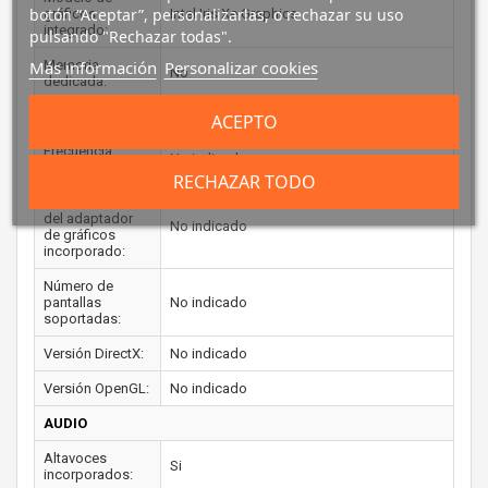
botón “Aceptar”, personalizarlas, o rechazar su uso
gráficos
Intel Iris Xe Graphics
integrado:
pulsando "Rechazar todas".
Más información
Personalizar cookies
Memoria
No
dedicada:
Frecuencia base:
No indicado
ACEPTO
Frecuencia
No indicado
máxima:
RECHAZAR TODO
Memoria máxima
del adaptador
No indicado
de gráficos
incorporado:
Número de
pantallas
No indicado
soportadas:
Versión DirectX:
No indicado
Versión OpenGL:
No indicado
AUDIO
Altavoces
Si
incorporados: