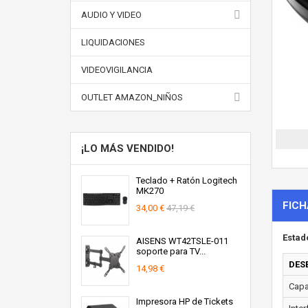
AUDIO Y VIDEO
LIQUIDACIONES
VIDEOVIGILANCIA
OUTLET AMAZON_NIÑOS
¡LO MÁS VENDIDO!
Teclado + Ratón Logitech
MK270
FICH
34,00 €
47,19 €
Estad
AISENS WT42TSLE-011
soporte para TV...
DES
14,98 €
Capa
Impresora HP de Tickets