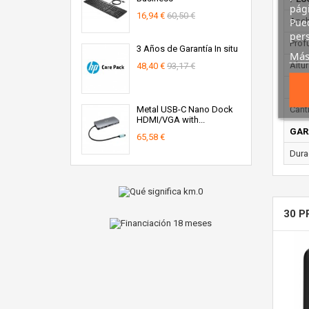
pági
16,94 €
60,50 €
Pued
Anch
pers
Prof
3 Años de Garantía In situ
Más
Altur
48,40 €
93,17 €
CON
Metal USB-C Nano Dock
Cant
HDMI/VGA with...
GAR
65,58 €
Dura
30 P