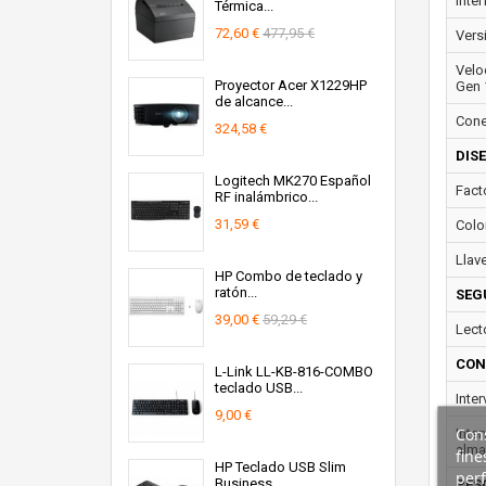
Inter
Térmica...
72,60 €
477,95 €
Vers
Velo
Proyector Acer X1229HP
Gen 
de alcance...
Conec
324,58 €
DIS
Logitech MK270 Español
Fact
RF inalámbrico...
31,59 €
Colo
Llave
HP Combo de teclado y
ratón...
SEG
39,00 €
59,29 €
Lecto
CON
L-Link LL-KB-816-COMBO
teclado USB...
Inte
9,00 €
Cons
Inte
alma
fine
HP Teclado USB Slim
perf
Business
PES