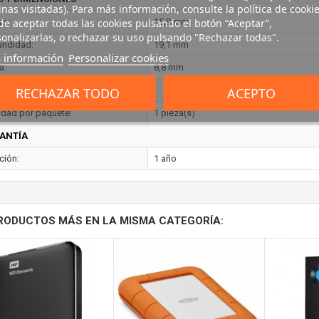
nas visitadas). Para más información, consulte la política de cookie
e aceptar todas las cookies pulsando el botón “Aceptar”,
o:
15,9 mm
onalizarlas, o rechazar su uso pulsando "Rechazar todas".
undidad:
19,1 mm
 información
Personalizar cookies
a:
8,8 mm
RECHAZAR TODO
ACEPTO
TENIDO DEL EMBALAJE
idad por paquete:
1 pieza(s)
ANTÍA
ción:
1 año
RODUCTOS MÁS EN LA MISMA CATEGORÍA: