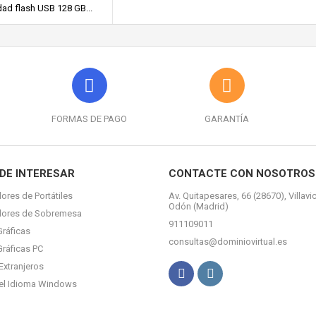
ad flash USB 128 GB...
FORMAS DE PAGO
GARANTÍA
DE INTERESAR
CONTACTE CON NOSOTROS
ores de Portátiles
Av. Quitapesares, 66 (28670), Villavi
Odón (Madrid)
dores de Sobremesa
911109011
Gráficas
consultas@dominiovirtual.es
Gráficas PC
Extranjeros
el Idioma Windows