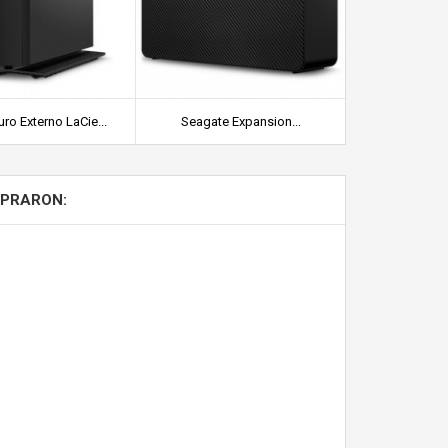
ro Externo LaCie...
Seagate Expansion...
Seagate E
MPRARON: