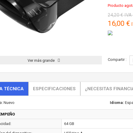
Producto agot
24,20 €
IVA 
16,00 €
I
Compartir :
Ver más grande
A TÉCNICA
ESPECIFICACIONES
¿NECESITAS FINANCI
o:
Nuevo
Idioma:
Espa
EMPEÑO
cidad:
64 GB