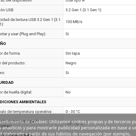
faz del dispositivo:
USB tipo A
ión USB:
3.2 Gen 1 (3.1 Gen 1)
cidad de lectura USB 3.2 Gen 1 (3.1
130 MB/s
1):
tar y usar (Plug and Play):
Si
EÑO
or de forma:
Sin tapa
r del producto:
Negro
ro:
Si
URIDAD
r de huella digital:
No
DICIONES AMBIENTALES
rvalo de temperatura operativa:
0 - 35 °C
entimiento de Cookies: Utilizamos cookies propias y de terceros p
rvalo de temperatura de
-10 - 70 °C
cenaje:
s analíticos y para mostrarle publicidad personalizada en base a u
il elaborado a partir de sus hábitos de navegación (por ejemplo,
O Y DIMENSIONES