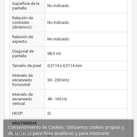
Superficie de la
No indicado
pantalla:
Relación de
contraste
No indicado
(dinámico):
Relación de
No indicado
aspecto:
Diagonal de
68,5 cm
pantalla:
Tamaño de pixel:
0,3114 x 0,3114 mm
Intervalo de
escaneado
30 - 200 kHz
horizontal:
Intervalo de
escaneado
48 - 165 Hz
vertical:
HDCP:
Si
MULTIMEDIA
Consentimiento de Cookies: Utilizamos cookies propias y
de terceros para fines analíticos y para mostrarle
Altavoces
Si