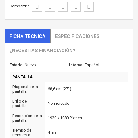
Compartir :
FICHA TÉCNICA
ESPECIFICACIONES
¿NECESITAS FINANCIACIÓN?
Estado:
Nuevo
Idioma:
Español
PANTALLA
Diagonal de la
68,6 cm (27")
pantalla:
Brillo de
No indicado
pantalla:
Resolución de la
1920 x 1080 Pixeles
pantalla:
Tiempo de
4 ms
respuesta: