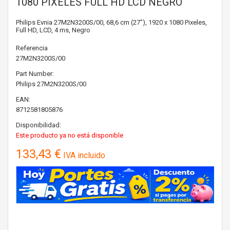
1080 PIXELES FULL HD LCD NEGRO
Philips Evnia 27M2N3200S/00, 68,6 cm (27"), 1920 x 1080 Pixeles,
Full HD, LCD, 4 ms, Negro
Referencia
27M2N3200S/00
Part Number:
Philips
27M2N3200S/00
EAN:
8712581805876
Disponibilidad:
Este producto ya no está disponible
133,43 €
IVA incluido