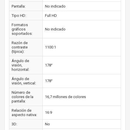
Pantalla:
No indicado
Tipo HD:
Full HD
Formatos
gráficos
No indicado
soportados:
Razón de
contraste
1100:1
(típica):
Ángulo de
visión,
178°
horizontal:
Ángulo de
178°
visión, vertical:
Número de
colores de la
16,7 millones de colores
pantalla:
Relación de
16:9
aspecto nativa:
3D:
No