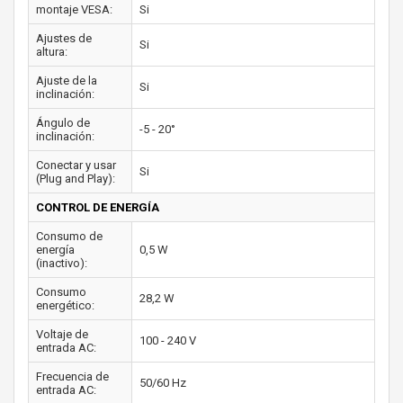
montaje VESA:
Si
Ajustes de
Si
altura:
Ajuste de la
Si
inclinación:
Ángulo de
-5 - 20°
inclinación:
Conectar y usar
Si
(Plug and Play):
CONTROL DE ENERGÍA
Consumo de
energía
0,5 W
(inactivo):
Consumo
28,2 W
energético:
Voltaje de
100 - 240 V
entrada AC:
Frecuencia de
50/60 Hz
entrada AC: