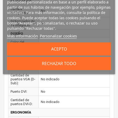
incorporados:
publicidad personalizada en base a un perfil elaborado a
partir de sus hábitos de navegación (por ejemplo, páginas
Cámara
No
visitadas). Para más información, consulte la política de
incorporada:
cookies. Puede aceptar todas las cookies pulsando el
Sintonizador de
botón “Aceptar”, personalizarlas, o rechazar su uso
No
TV integrado:
pulsando "Rechazar todas".
DISEÑO
Más información
Personalizar cookies
Color del
Negro
producto:
ACEPTO
PUERTOS E INTERFACES
RECHAZAR TODO
Conector USB
No
incorporado:
Cantidad de
puertos VGA (D-
No indicado
Sub):
Puerto DVI:
No
Cantidad de
No indicado
puertos DVI-D:
ERGONOMÍA