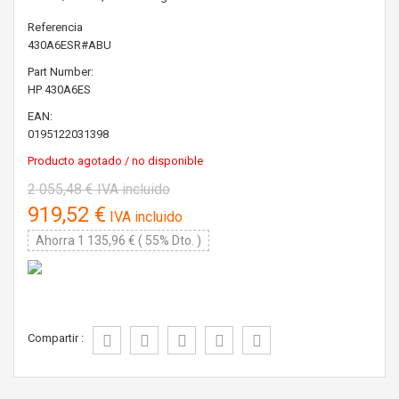
Referencia
430A6ESR#ABU
Part Number:
HP
430A6ES
EAN:
0195122031398
Producto agotado / no disponible
2 055,48 €
IVA incluido
919,52 €
IVA incluido
Ahorra 1 135,96 € ( 55% Dto. )
Compartir :