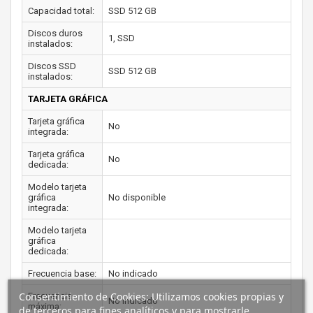
Capacidad total:
SSD 512 GB
Discos duros
1, SSD
instalados:
Discos SSD
SSD 512 GB
instalados:
TARJETA GRÁFICA
Tarjeta gráfica
No
integrada:
Tarjeta gráfica
No
dedicada:
Modelo tarjeta
gráfica
No disponible
integrada:
Modelo tarjeta
gráfica
dedicada:
Frecuencia base:
No indicado
Consentimiento de Cookies: Utilizamos cookies propias y
Frecuencia
No indicado
máxima:
de terceros para fines analíticos y para mostrarle