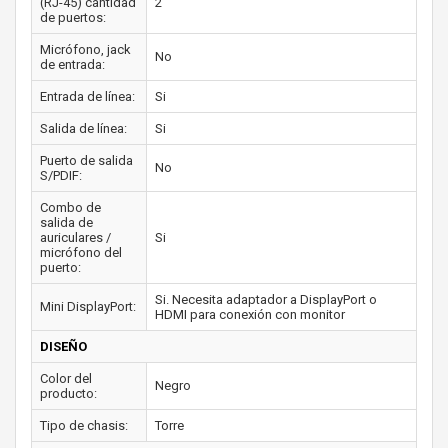
(RJ-45) cantidad
2
de puertos:
Micrófono, jack
No
de entrada:
Entrada de línea:
Si
Salida de línea:
Si
Puerto de salida
No
S/PDIF:
Combo de
salida de
auriculares /
Si
micrófono del
puerto:
Si. Necesita adaptador a DisplayPort o
Mini DisplayPort:
HDMI para conexión con monitor
DISEÑO
Color del
Negro
producto:
Tipo de chasis:
Torre