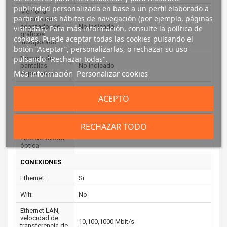
publicidad personalizada en base a un perfil elaborado a
Memoria
partir de sus hábitos de navegación (por ejemplo, páginas
máxima del
adaptador de
No indicado
visitadas). Para más información, consulte la política de
gráficos
cookies. Puede aceptar todas las cookies pulsando el
incorporado:
botón “Aceptar”, personalizarlas, o rechazar su uso
pulsando "Rechazar todas".
Número de
pantallas
No indicado
Más información
Personalizar cookies
soportadas:
Versión DirectX:
No indicado
ACEPTO
Versión OpenGL:
No indicado
UNIDAD ÓPTICA
RECHAZAR TODO
Tipo de unidad
óptica:
CONEXIONES
Ethernet:
Si
Wifi:
No
Ethernet LAN,
velocidad de
10,100,1000 Mbit/s
transferencia de