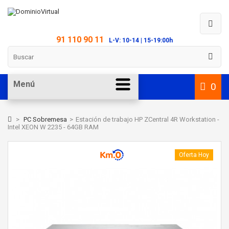
91 110 90 11
L-V: 10-14 | 15-19:00h
Menú
0
>
PC Sobremesa
>
Estación de trabajo HP ZCentral 4R Workstation -
Intel XEON W 2235 - 64GB RAM
Oferta Hoy