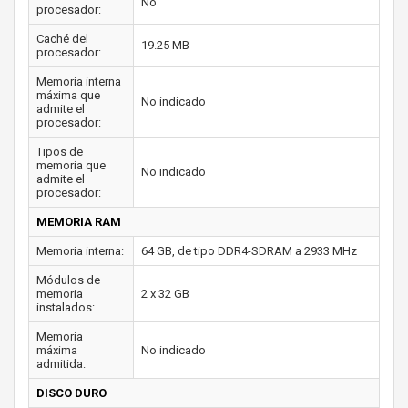
No
procesador:
Caché del
19.25 MB
procesador:
Memoria interna
máxima que
No indicado
admite el
procesador:
Tipos de
memoria que
No indicado
admite el
procesador:
MEMORIA RAM
Memoria interna:
64 GB, de tipo DDR4-SDRAM a 2933 MHz
Módulos de
memoria
2 x 32 GB
instalados:
Memoria
máxima
No indicado
admitida:
DISCO DURO