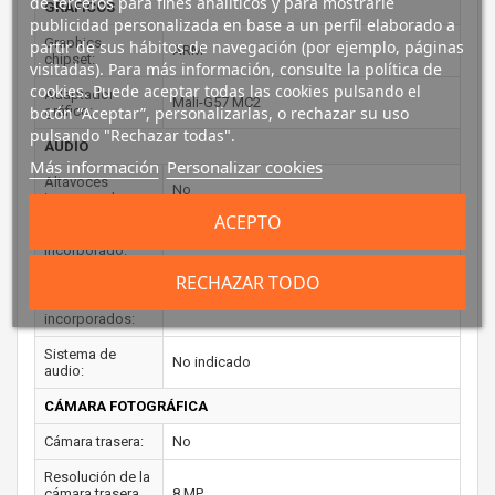
de terceros para fines analíticos y para mostrarle
GRÁFICOS
publicidad personalizada en base a un perfil elaborado a
Graphics
partir de sus hábitos de navegación (por ejemplo, páginas
ARM
chipset:
visitadas). Para más información, consulte la política de
cookies. Puede aceptar todas las cookies pulsando el
Adaptador
Mali-G57 MC2
gráfico:
botón “Aceptar”, personalizarlas, o rechazar su uso
pulsando "Rechazar todas".
AUDIO
Más información
Personalizar cookies
Altavoces
No
incorporados:
ACEPTO
Micrófono
No
incorporado:
RECHAZAR TODO
Número de
altavoces
4
incorporados:
Sistema de
No indicado
audio:
CÁMARA FOTOGRÁFICA
Cámara trasera:
No
Resolución de la
cámara trasera
8 MP