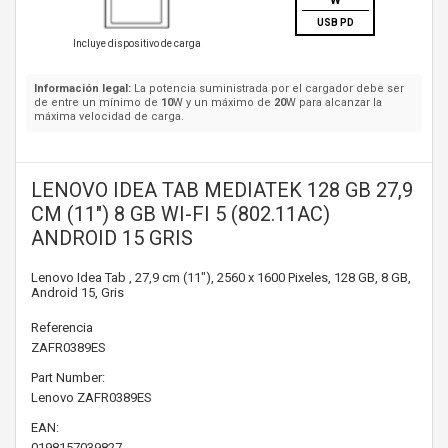
W
USB PD
Incluye dispositivo de carga
Información legal:
La potencia suministrada por el cargador debe ser
de entre un mínimo de
10
W y un máximo de
20
W para alcanzar la
máxima velocidad de carga.
LENOVO IDEA TAB MEDIATEK 128 GB 27,9
CM (11") 8 GB WI-FI 5 (802.11AC)
ANDROID 15 GRIS
Lenovo Idea Tab , 27,9 cm (11"), 2560 x 1600 Pixeles, 128 GB, 8 GB,
Android 15, Gris
Referencia
ZAFR0389ES
Part Number:
Lenovo
ZAFR0389ES
EAN:
0198157039827