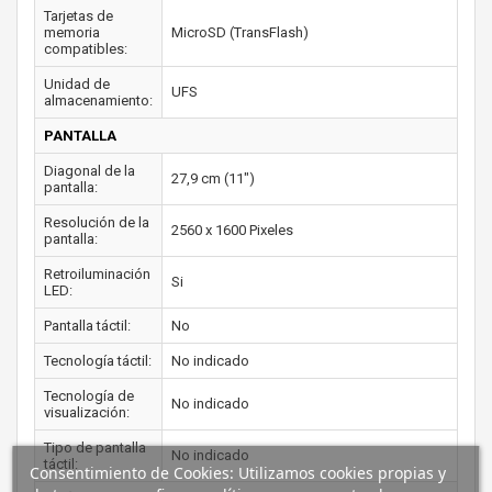
Tarjetas de
memoria
MicroSD (TransFlash)
compatibles:
Unidad de
UFS
almacenamiento:
PANTALLA
Diagonal de la
27,9 cm (11")
pantalla:
Resolución de la
2560 x 1600 Pixeles
pantalla:
Retroiluminación
Si
LED:
Pantalla táctil:
No
Tecnología táctil:
No indicado
Tecnología de
No indicado
visualización:
Tipo de pantalla
No indicado
táctil:
Consentimiento de Cookies: Utilizamos cookies propias y