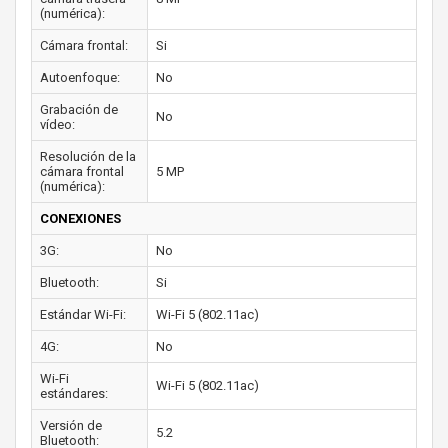
(numérica):
Cámara frontal:
Si
Autoenfoque:
No
Grabación de
No
vídeo:
Resolución de la
cámara frontal
5 MP
(numérica):
CONEXIONES
3G:
No
Bluetooth:
Si
Estándar Wi-Fi:
Wi-Fi 5 (802.11ac)
4G:
No
Wi-Fi
Wi-Fi 5 (802.11ac)
estándares:
Versión de
5.2
Bluetooth: