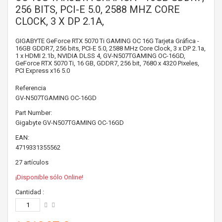
256 BITS, PCI-E 5.0, 2588 MHZ CORE
CLOCK, 3 X DP 2.1A,
GIGABYTE GeForce RTX 5070 Ti GAMING OC 16G Tarjeta Gráfica -
16GB GDDR7, 256 bits, PCI-E 5.0, 2588 MHz Core Clock, 3 x DP 2.1a,
1 x HDMI 2.1b, NVIDIA DLSS 4, GV-N507TGAMING OC-16GD,
GeForce RTX 5070 Ti, 16 GB, GDDR7, 256 bit, 7680 x 4320 Pixeles,
PCI Express x16 5.0
Referencia
GV-N507TGAMING OC-16GD
Part Number:
Gigabyte
GV-N507TGAMING OC-16GD
EAN:
4719331355562
27
artículos
¡Disponible sólo Online!
Cantidad :