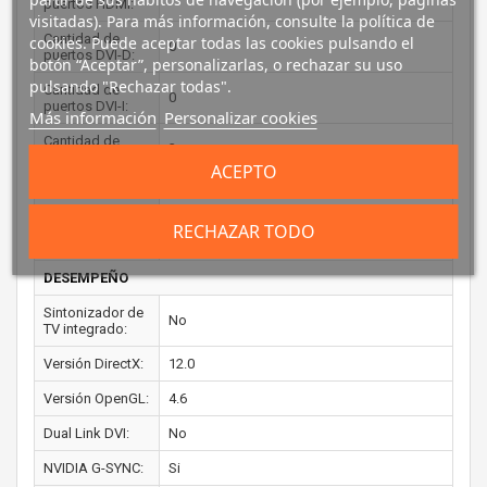
puertos HDMI:
visitadas). Para más información, consulte la política de
Cantidad de
cookies. Puede aceptar todas las cookies pulsando el
0
puertos DVI-D:
botón “Aceptar”, personalizarlas, o rechazar su uso
pulsando "Rechazar todas".
Cantidad de
0
puertos DVI-I:
Más información
Personalizar cookies
Cantidad de
3
DisplayPorts:
ACEPTO
Versión HDMI:
2.1b
Versión de
RECHAZAR TODO
2.1a
DisplayPort:
DESEMPEÑO
Sintonizador de
No
TV integrado:
Versión DirectX:
12.0
Versión OpenGL:
4.6
Dual Link DVI:
No
NVIDIA G-SYNC:
Si