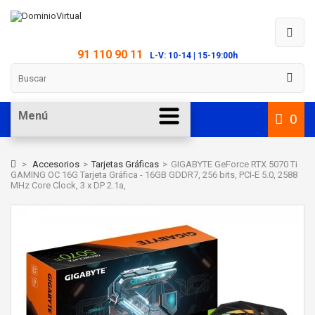
91 110 90 11
L-V: 10-14 | 15-19:00h
Menú
0
>
Accesorios
>
Tarjetas Gráficas
>
GIGABYTE GeForce RTX 5070 Ti
GAMING OC 16G Tarjeta Gráfica - 16GB GDDR7, 256 bits, PCI-E 5.0, 2588
MHz Core Clock, 3 x DP 2.1a,