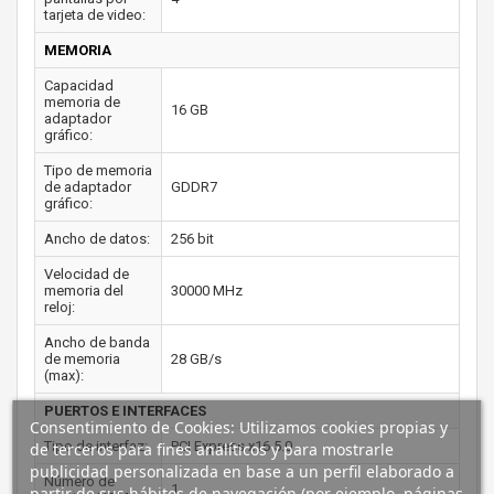
tarjeta de video:
MEMORIA
Capacidad
memoria de
16 GB
adaptador
gráfico:
Tipo de memoria
de adaptador
GDDR7
gráfico:
Ancho de datos:
256 bit
Velocidad de
memoria del
30000 MHz
reloj:
Ancho de banda
de memoria
28 GB/s
(max):
PUERTOS E INTERFACES
Consentimiento de Cookies: Utilizamos cookies propias y
Tipo de interfaz:
PCI Express x16 5.0
de terceros para fines analíticos y para mostrarle
publicidad personalizada en base a un perfil elaborado a
Número de
1
partir de sus hábitos de navegación (por ejemplo, páginas