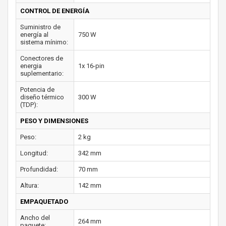
CONTROL DE ENERGÍA
Suministro de
energía al
750 W
sistema mínimo:
Conectores de
energia
1x 16-pin
suplementario:
Potencia de
diseño térmico
300 W
(TDP):
PESO Y DIMENSIONES
Peso:
2 kg
Longitud:
342 mm
Profundidad:
70 mm
Altura:
142 mm
EMPAQUETADO
Ancho del
264 mm
paquete: