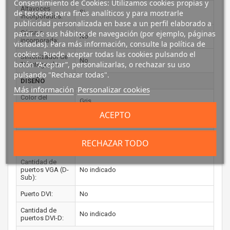
Consentimiento de Cookies: Utilizamos cookies propias y
Altavoces
Si
de terceros para fines analíticos y para mostrarle
incorporados:
publicidad personalizada en base a un perfil elaborado a
Cámara
partir de sus hábitos de navegación (por ejemplo, páginas
No
incorporada:
visitadas). Para más información, consulte la política de
cookies. Puede aceptar todas las cookies pulsando el
Sintonizador de
No
botón “Aceptar”, personalizarlas, o rechazar su uso
TV integrado:
pulsando "Rechazar todas".
DISEÑO
Más información
Personalizar cookies
Color del
Gris
producto:
ACEPTO
PUERTOS E INTERFACES
Conector USB
No
RECHAZAR TODO
incorporado:
Cantidad de
puertos VGA (D-
No indicado
Sub):
Puerto DVI:
No
Cantidad de
No indicado
puertos DVI-D: