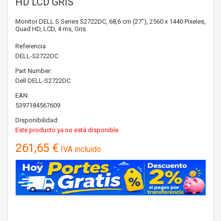
HD LCD GRIS
Monitor DELL S Series S2722DC, 68,6 cm (27"), 2560 x 1440 Pixeles,
Quad HD, LCD, 4 ms, Gris
Referencia
DELL-S2722DC
Part Number:
Dell
DELL-S2722DC
EAN:
5397184567609
Disponibilidad:
Este producto ya no está disponible
261,65 €
IVA incluido