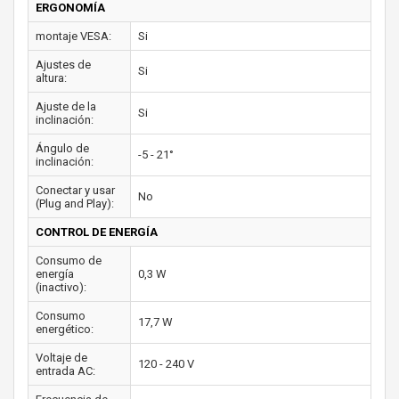
ERGONOMÍA
montaje VESA:
Si
Ajustes de
Si
altura:
Ajuste de la
Si
inclinación:
Ángulo de
-5 - 21°
inclinación:
Conectar y usar
No
(Plug and Play):
CONTROL DE ENERGÍA
Consumo de
energía
0,3 W
(inactivo):
Consumo
17,7 W
energético:
Voltaje de
120 - 240 V
entrada AC: