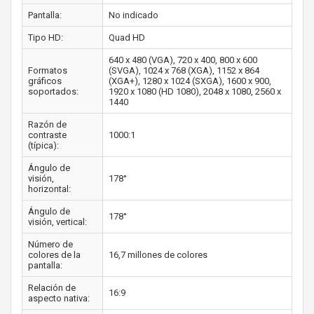
Pantalla:
No indicado
Tipo HD:
Quad HD
640 x 480 (VGA), 720 x 400, 800 x 600
Formatos
(SVGA), 1024 x 768 (XGA), 1152 x 864
gráficos
(XGA+), 1280 x 1024 (SXGA), 1600 x 900,
soportados:
1920 x 1080 (HD 1080), 2048 x 1080, 2560 x
1440
Razón de
contraste
1000:1
(típica):
Ángulo de
visión,
178°
horizontal:
Ángulo de
178°
visión, vertical:
Número de
colores de la
16,7 millones de colores
pantalla:
Relación de
16:9
aspecto nativa: