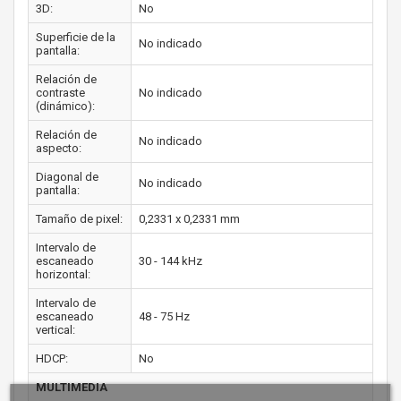
3D:
No
Superficie de la
No indicado
pantalla:
Relación de
contraste
No indicado
(dinámico):
Relación de
No indicado
aspecto:
Diagonal de
No indicado
pantalla:
Tamaño de pixel:
0,2331 x 0,2331 mm
Intervalo de
escaneado
30 - 144 kHz
horizontal:
Intervalo de
escaneado
48 - 75 Hz
vertical:
HDCP:
No
MULTIMEDIA