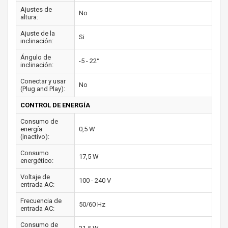
Ajustes de
No
altura:
Ajuste de la
Si
inclinación:
Ángulo de
-5 - 22°
inclinación:
Conectar y usar
No
(Plug and Play):
CONTROL DE ENERGÍA
Consumo de
energía
0,5 W
(inactivo):
Consumo
17,5 W
energético:
Voltaje de
100 - 240 V
entrada AC:
Frecuencia de
50/60 Hz
entrada AC:
Consumo de