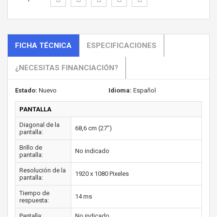
FICHA TÉCNICA
ESPECIFICACIONES
¿NECESITAS FINANCIACIÓN?
Estado:
Nuevo
Idioma:
Español
PANTALLA
Diagonal de la
68,6 cm (27")
pantalla:
Brillo de
No indicado
pantalla:
Resolución de la
1920 x 1080 Pixeles
pantalla:
Tiempo de
14 ms
respuesta:
Pantalla:
No indicado