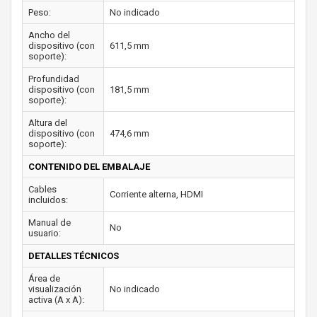
Peso:
No indicado
Ancho del
dispositivo (con
611,5 mm
soporte):
Profundidad
dispositivo (con
181,5 mm
soporte):
Altura del
dispositivo (con
474,6 mm
soporte):
CONTENIDO DEL EMBALAJE
Cables
Corriente alterna, HDMI
incluidos:
Manual de
No
usuario:
DETALLES TÉCNICOS
Área de
visualización
No indicado
activa (A x A):