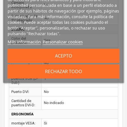
Cámara
No
publicidad personalizada en base a un perfil elaborado a
incorporada:
partir de sus hábitos de navegación (por ejemplo, páginas
Sintonizador de
visitadas). Para más información, consulte la política de
No
TV integrado:
cookies. Puede aceptar todas las cookies pulsando el
botón “Aceptar”, personalizarlas, o rechazar su uso
DISEÑO
pulsando "Rechazar todas".
Color del
Gris
Más información
Personalizar cookies
producto:
PUERTOS E INTERFACES
ACEPTO
Conector USB
No
incorporado:
RECHAZAR TODO
Cantidad de
puertos VGA (D-
1
Sub):
Puerto DVI:
No
Cantidad de
No indicado
puertos DVI-D:
ERGONOMÍA
montaje VESA:
Si