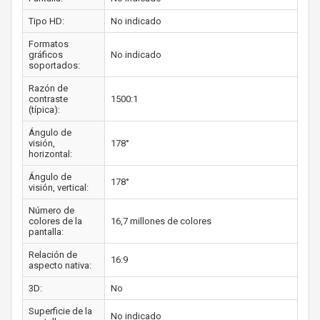
Tipo HD:
No indicado
Formatos
gráficos
No indicado
soportados:
Razón de
contraste
1500:1
(típica):
Ángulo de
visión,
178°
horizontal:
Ángulo de
178°
visión, vertical:
Número de
colores de la
16,7 millones de colores
pantalla:
Relación de
16:9
aspecto nativa:
3D:
No
Superficie de la
No indicado