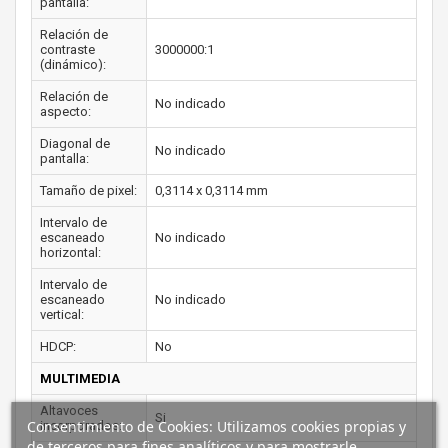
pantalla:
Relación de
contraste
3000000:1
(dinámico):
Relación de
No indicado
aspecto:
Diagonal de
No indicado
pantalla:
Tamaño de pixel:
0,3114 x 0,3114 mm
Intervalo de
escaneado
No indicado
horizontal:
Intervalo de
escaneado
No indicado
vertical:
HDCP:
No
MULTIMEDIA
Altavoces
Si
Consentimiento de Cookies: Utilizamos cookies propias y
incorporados:
de terceros para fines analíticos y para mostrarle