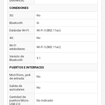
(numérica):
CONEXIONES
3G:
No
Bluetooth:
Si
Estándar Wi-Fi:
Wi-Fi 5 (802.11ac)
4G:
No
Wi-Fi
Wi-Fi 5 (802.11ac)
estándares:
Versión de
5.1
Bluetooth:
PUERTOS E INTERFACES
Micrófono, jack
No
de entrada:
Salida de
No
auriculares:
Cantidad de
puertos Micro-
No indicado
USB 2.0: