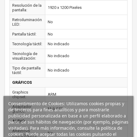
Resolución de la
1920 x 1200 Pixeles
pantalla:
Retroiluminación
No
LED:
Pantalla táctil:
No
Tecnología táctil:
No indicado
Tecnología de
No indicado
visualización:
Tipo de pantalla
No indicado
táctil:
GRÁFICOS
Graphics
ARM
chipset:
Consentimiento de Cookies: Utilizamos cookies propias y
Adaptador
Mali G52
de terceros para fines analíticos y para mostrarle
gráfico:
publicidad personalizada en base a un perfil elaborado a
AUDIO
partir de sus hábitos de navegación (por ejemplo, páginas
visitadas). Para más información, consulte la política de
Altavoces
No
cookies. Puede aceptar todas las cookies pulsando el
incorporados: