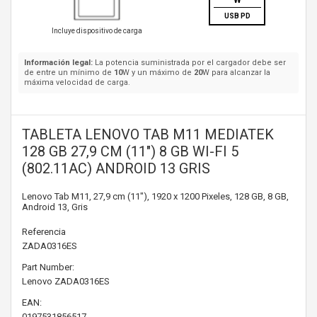
W
USB PD
Incluye dispositivo de carga
Información legal:
La potencia suministrada por el cargador debe ser
de entre un mínimo de
10
W y un máximo de
20
W para alcanzar la
máxima velocidad de carga.
TABLETA LENOVO TAB M11 MEDIATEK
128 GB 27,9 CM (11") 8 GB WI-FI 5
(802.11AC) ANDROID 13 GRIS
Lenovo Tab M11, 27,9 cm (11"), 1920 x 1200 Pixeles, 128 GB, 8 GB,
Android 13, Gris
Referencia
ZADA0316ES
Part Number:
Lenovo
ZADA0316ES
EAN:
0197531856517