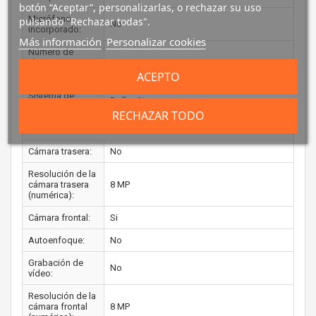
botón “Aceptar”, personalizarlas, o rechazar su uso
Micrófono
pulsando "Rechazar todas".
No
incorporado:
Más información
Personalizar cookies
Número de
altavoces
4
incorporados:
ACEPTO
Sistema de
Dolby Atmos
audio:
RECHAZAR TODO
CÁMARA FOTOGRÁFICA
Cámara trasera:
No
Resolución de la
cámara trasera
8 MP
(numérica):
Cámara frontal:
Si
Autoenfoque:
No
Grabación de
No
vídeo:
Resolución de la
cámara frontal
8 MP