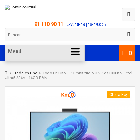
91 110 90 11
L-V: 10-14 | 15-19:00h
Menú
0
>
Todo en Uno
>
Todo En Uno HP OmniStudio X 27-cs1000ns - Intel
Ultra5 226V - 16GB RAM
Oferta Hoy