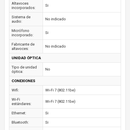
Altavoces
Si
incorporados:
Sistema de
No indicado
audio:
Micrófono
Si
incorporado:
Fabricante de
No indicado
altavoces:
UNIDAD ÓPTICA
Tipo de unidad
No
óptica:
CONEXIONES
Wifi:
Wi-Fi 7 (802.11be)
Wi-Fi
Wi-Fi 7 (802.11be)
estándares:
Ethernet:
Si
Bluetooth:
Si