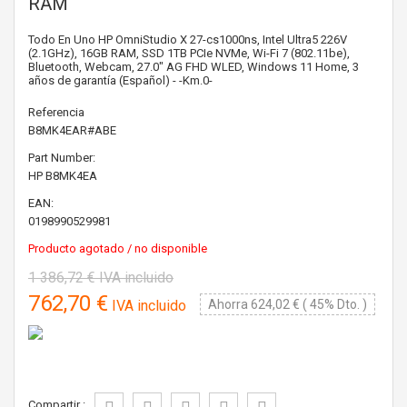
RAM
Todo En Uno HP OmniStudio X 27-cs1000ns, Intel Ultra5 226V
(2.1GHz), 16GB RAM, SSD 1TB PCIe NVMe, Wi-Fi 7 (802.11be),
Bluetooth, Webcam, 27.0" AG FHD WLED, Windows 11 Home, 3
años de garantía (Español) - -Km.0-
Referencia
B8MK4EAR#ABE
Part Number:
HP
B8MK4EA
EAN:
0198990529981
Producto agotado / no disponible
1 386,72 €
IVA incluido
762,70 €
IVA incluido
Ahorra 624,02 € ( 45% Dto. )
Compartir :