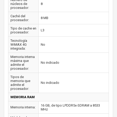
núcleos de
8
procesador:
Caché del
8 MB
procesador:
Tipo de cache en
L3
procesador:
Tecnología
WiMAX 4G
No
integrada:
Memoria interna
máxima que
No indicado
admite el
procesador:
Tipos de
memoria que
No indicado
admite el
procesador:
MEMORIA RAM
16 GB, de tipo LPDDR5x-SDRAM a 8533
Memoria interna:
MHz