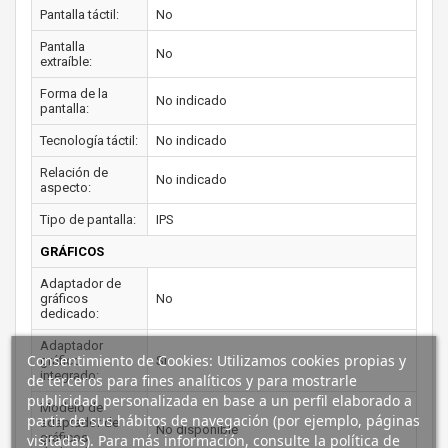
Pantalla táctil:
No
Pantalla
No
extraíble:
Forma de la
No indicado
pantalla:
Tecnología táctil:
No indicado
Relación de
No indicado
aspecto:
Tipo de pantalla:
IPS
GRÁFICOS
Adaptador de
gráficos
No
dedicado:
Adaptador
Consentimiento de Cookies: Utilizamos cookies propias y
gráfico
Si
integrado:
de terceros para fines analíticos y para mostrarle
publicidad personalizada en base a un perfil elaborado a
Modelo de
partir de sus hábitos de navegación (por ejemplo, páginas
adaptador de
No disponible
gráficos
visitadas). Para más información, consulte la política de