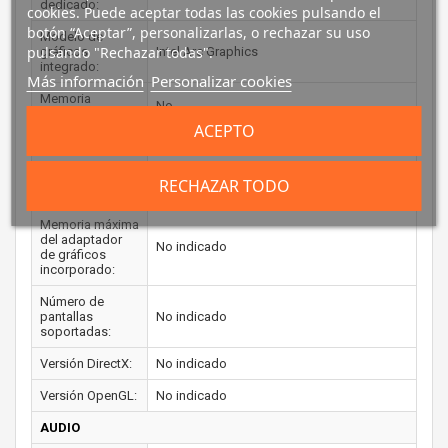
dedicado:
cookies. Puede aceptar todas las cookies pulsando el
botón “Aceptar”, personalizarlas, o rechazar su uso
Modelo de
pulsando "Rechazar todas".
gráficos
Intel Arc Graphics
integrado:
Más información
Personalizar cookies
Memoria
No
dedicada:
ACEPTO
Frecuencia base:
No indicado
Frecuencia
RECHAZAR TODO
No indicado
máxima:
Memoria máxima
del adaptador
No indicado
de gráficos
incorporado:
Número de
pantallas
No indicado
soportadas:
Versión DirectX:
No indicado
Versión OpenGL:
No indicado
AUDIO