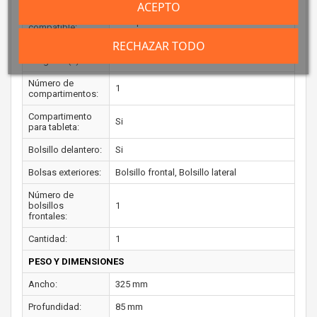
ACEPTO
Marca
Cualquier marca
compatible:
RECHAZAR TODO
Compartimento(s)
Si
integrado(s):
Número de
1
compartimentos:
Compartimento
Si
para tableta:
Bolsillo delantero:
Si
Bolsas exteriores:
Bolsillo frontal, Bolsillo lateral
Número de
bolsillos
1
frontales:
Cantidad:
1
PESO Y DIMENSIONES
Ancho:
325 mm
Profundidad:
85 mm