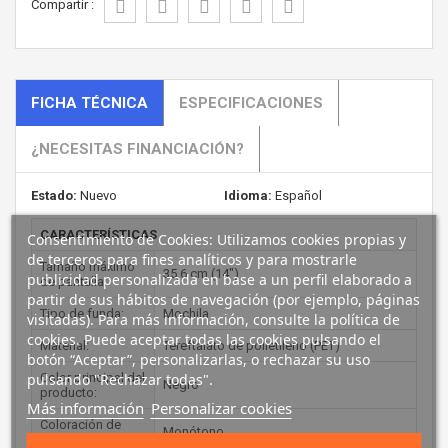
Compartir :
FICHA TÉCNICA
ESPECIFICACIONES
¿NECESITAS FINANCIACIÓN?
Estado:
Nuevo
Idioma:
Español
CARACTERÍSTICAS
Consentimiento de Cookies: Utilizamos cookies propias y
de terceros para fines analíticos y para mostrarle
Tamaño máximo
35,6 cm (14")
publicidad personalizada en base a un perfil elaborado a
de pantalla:
partir de sus hábitos de navegación (por ejemplo, páginas
Tipo de funda:
Mochila
visitadas). Para más información, consulte la política de
cookies. Puede aceptar todas las cookies pulsando el
Material:
Tereftalato de polietileno (PET)
botón “Aceptar”, personalizarlas, o rechazar su uso
Color principal del
pulsando "Rechazar todas".
Negro
producto:
Más información
Personalizar cookies
Coloración de
Monótono
superficie: