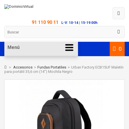
91 110 90 11
L-V: 10-14 | 15-19:00h
Menú
0
>
Accesorios
>
Fundas Portatiles
>
Urban Factory ECB15UF Maletín
para portátil 35,6 cm (14") Mochila Negro