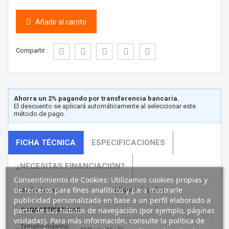
Añadir al carrito
Compartir :
Ahorra un 2% pagando por transferencia bancaria.
El descuento se aplicará automáticamente al seleccionar este
método de pago.
FICHA TÉCNICA
ESPECIFICACIONES
¿NECESITAS FINANCIACIÓN?
Consentimiento de Cookies: Utilizamos cookies propias y
de terceros para fines analíticos y para mostrarle
Estado:
Nuevo
Idioma:
Español
publicidad personalizada en base a un perfil elaborado a
partir de sus hábitos de navegación (por ejemplo, páginas
CARACTERÍSTICAS
visitadas). Para más información, consulte la política de
Tamaño máximo