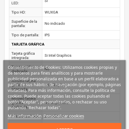
Si
LED:
Tipo HD:
WUXGA
Superficie de la
No indicado
pantalla:
Tipo de pantalla:
IPS
TARJETA GRÁFICA
Tarjeta gráfica
Si Intel Graphics
intregrada:
Consentimiento de Cookies: Utilizamos cookies propias y
Tarjeta gráfica
No
dedicada:
de terceros para fines analíticos y para mostrarle
publicidad personalizada en base a un perfil elaborado a
Modelo tarjeta
partir de sus hábitos de navegación (por ejemplo, páginas
gráfica
Intel Graphics
integrada:
visitadas). Para más información, consulte la política de
cookies. Puede aceptar todas las cookies pulsando el
Modelo tarjeta
botón “Aceptar”, personalizarlas, o rechazar su uso
gráfica
No disponible
pulsando "Rechazar todas".
dedicada:
Más información
Personalizar cookies
Frecuencia base:
No indicado
Frecuencia
No indicado