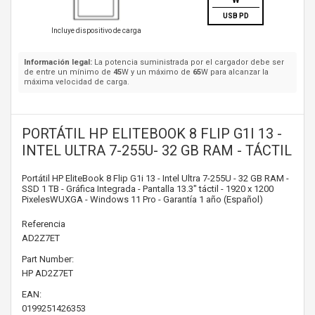
W
USB PD
Incluye dispositivo de carga
Información legal:
La potencia suministrada por el cargador debe ser
de entre un mínimo de
45
W y un máximo de
65
W para alcanzar la
máxima velocidad de carga.
PORTÁTIL HP ELITEBOOK 8 FLIP G1I 13 -
INTEL ULTRA 7-255U- 32 GB RAM - TÁCTIL
Portátil HP EliteBook 8 Flip G1i 13 - Intel Ultra 7-255U - 32 GB RAM -
SSD 1 TB - Gráfica Integrada - Pantalla 13.3" táctil - 1920 x 1200
PixelesWUXGA - Windows 11 Pro - Garantía 1 año (Español)
Referencia
AD2Z7ET
Part Number:
HP
AD2Z7ET
EAN:
0199251426353