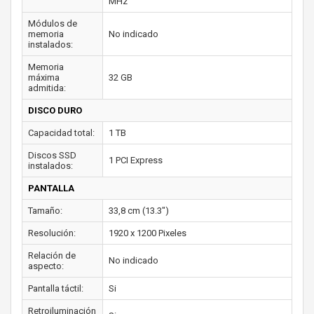
MHz
Módulos de
memoria
No indicado
instalados:
Memoria
máxima
32 GB
admitida:
DISCO DURO
Capacidad total:
1 TB
Discos SSD
1 PCI Express
instalados:
PANTALLA
Tamaño:
33,8 cm (13.3")
Resolución:
1920 x 1200 Pixeles
Relación de
No indicado
aspecto:
Pantalla táctil:
Si
Retroiluminación