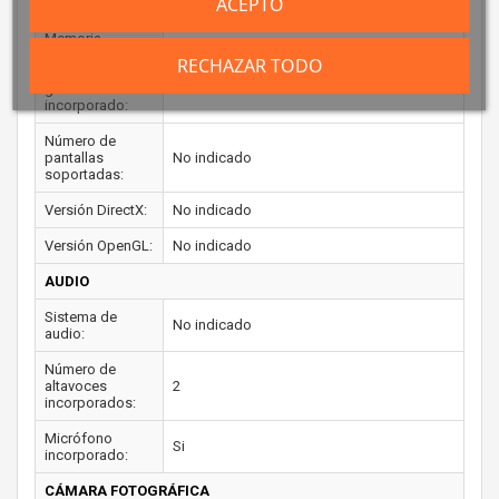
ACEPTO
máxima:
Memoria
máxima del
RECHAZAR TODO
adaptador de
No indicado
gráficos
incorporado:
Número de
pantallas
No indicado
soportadas:
Versión DirectX:
No indicado
Versión OpenGL:
No indicado
AUDIO
Sistema de
No indicado
audio:
Número de
altavoces
2
incorporados:
Micrófono
Si
incorporado:
CÁMARA FOTOGRÁFICA