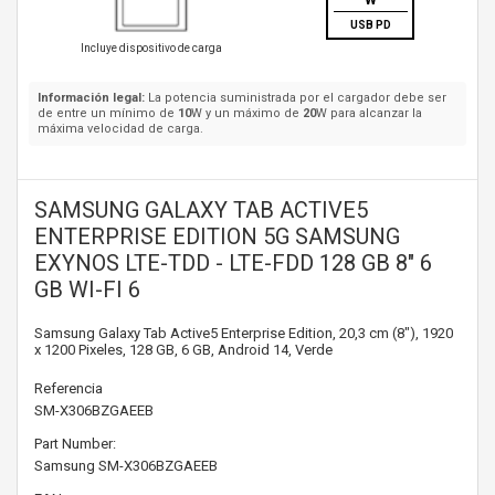
W
USB PD
Incluye dispositivo de carga
Información legal:
La potencia suministrada por el cargador debe ser
de entre un mínimo de
10
W y un máximo de
20
W para alcanzar la
máxima velocidad de carga.
SAMSUNG GALAXY TAB ACTIVE5
ENTERPRISE EDITION 5G SAMSUNG
EXYNOS LTE-TDD - LTE-FDD 128 GB 8" 6
GB WI-FI 6
Samsung Galaxy Tab Active5 Enterprise Edition, 20,3 cm (8"), 1920
x 1200 Pixeles, 128 GB, 6 GB, Android 14, Verde
Referencia
SM-X306BZGAEEB
Part Number:
Samsung
SM-X306BZGAEEB