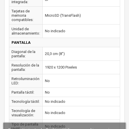
integrada:
Tarjetas de
memoria
MicroSD (TransFlash)
compatibles:
Unidad de
No indicado
almacenamiento:
PANTALLA
Diagonal de la
20,3 cm (8")
pantalla:
Resolución de la
1920 x 1200 Pixeles
pantalla:
Retroiluminación
No
LED:
Pantalla táctil:
No
Tecnología táctil:
No indicado
Tecnología de
No indicado
visualización:
Tipo de pantalla
No indicado
táctil: