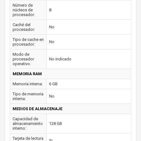
Número de
núcleos de
8
procesador:
Caché del
No
procesador:
Tipo de cache en
No
procesador:
Modo de
procesador
No indicado
operativo:
MEMORIA RAM
Memoria interna:
6 GB
Tipo de memoria
No
interna:
MEDIOS DE ALMACENAJE
Capacidad de
almacenamiento
128 GB
interno:
Tarjeta de lectura
Si