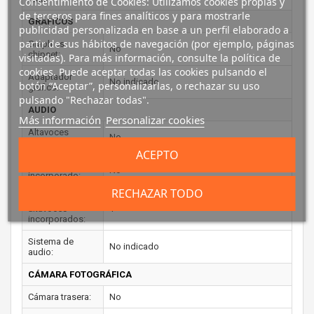
Consentimiento de Cookies: Utilizamos cookies propias y
de terceros para fines analíticos y para mostrarle
GRÁFICOS
publicidad personalizada en base a un perfil elaborado a
partir de sus hábitos de navegación (por ejemplo, páginas
Graphics
No
chipset:
visitadas). Para más información, consulte la política de
cookies. Puede aceptar todas las cookies pulsando el
Adaptador
No indicado
botón “Aceptar”, personalizarlas, o rechazar su uso
gráfico:
pulsando "Rechazar todas".
AUDIO
Más información
Personalizar cookies
Altavoces
No
incorporados:
ACEPTO
Micrófono
No
incorporado:
RECHAZAR TODO
Número de
altavoces
1
incorporados:
Sistema de
No indicado
audio:
CÁMARA FOTOGRÁFICA
Cámara trasera:
No