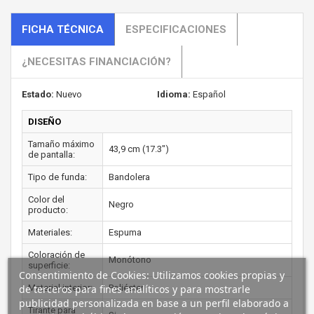
FICHA TÉCNICA
ESPECIFICACIONES
¿NECESITAS FINANCIACIÓN?
Estado:
Nuevo
Idioma:
Español
DISEÑO
Tamaño máximo
43,9 cm (17.3")
de pantalla:
Tipo de funda:
Bandolera
Color del
Negro
producto:
Materiales:
Espuma
Coloración de
Monótono
superficie:
Consentimiento de Cookies: Utilizamos cookies propias y
de terceros para fines analíticos y para mostrarle
Material interior:
Poliéster
publicidad personalizada en base a un perfil elaborado a
Tirante para