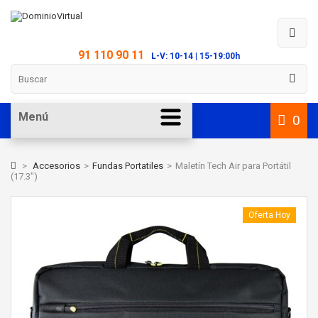
91 110 90 11
L-V: 10-14 | 15-19:00h
Menú
0
>
Accesorios
>
Fundas Portatiles
>
Maletín Tech Air para Portátil
(17.3")
Oferta Hoy