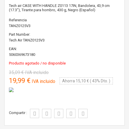
Tech air CASE WITH HANDLE Z0113 17IN, Bandolera, 43,9 cm
(17.3"), Tirante para hombro, 430 g, Negro (Español)
Referencia
TANZ0125V3
Part Number:
Tech Air
TANZ0125V3
EAN:
5060369673180
Producto agotado / no disponible
35,09 €
IVA incluido
19,99 €
IVA incluido
Ahorra 15,10 € ( 43% Dto. )
Compartir :