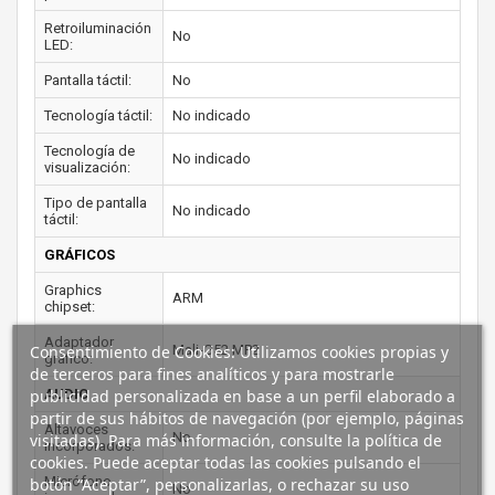
Retroiluminación
No
LED:
Pantalla táctil:
No
Tecnología táctil:
No indicado
Tecnología de
No indicado
visualización:
Tipo de pantalla
No indicado
táctil:
GRÁFICOS
Graphics
ARM
chipset:
Adaptador
Mali-G52 MP2
Consentimiento de Cookies: Utilizamos cookies propias y
gráfico:
de terceros para fines analíticos y para mostrarle
AUDIO
publicidad personalizada en base a un perfil elaborado a
partir de sus hábitos de navegación (por ejemplo, páginas
Altavoces
No
visitadas). Para más información, consulte la política de
incorporados:
cookies. Puede aceptar todas las cookies pulsando el
Micrófono
botón “Aceptar”, personalizarlas, o rechazar su uso
No