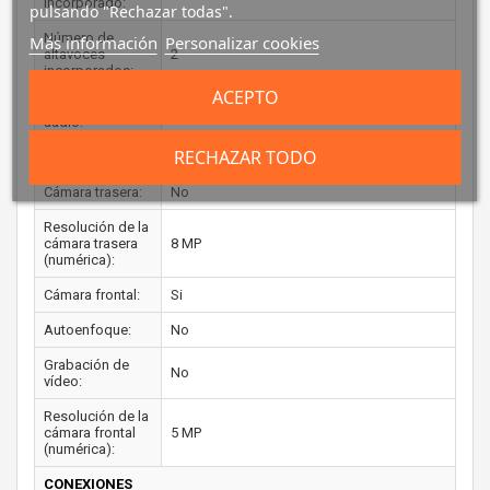
incorporado:
pulsando "Rechazar todas".
Número de
Más información
Personalizar cookies
altavoces
2
incorporados:
ACEPTO
Sistema de
Dolby Atmos
audio:
RECHAZAR TODO
CÁMARA FOTOGRÁFICA
Cámara trasera:
No
Resolución de la
cámara trasera
8 MP
(numérica):
Cámara frontal:
Si
Autoenfoque:
No
Grabación de
No
vídeo:
Resolución de la
cámara frontal
5 MP
(numérica):
CONEXIONES