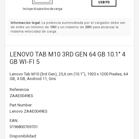
USB PD
Incluye dispositivo de carga
Información legal:
La potencia suministrada por el cargador debe ser
de entre un mínimo de
10
W y un máximo de
20
W para alcanzar la
máxima velocidad de carga.
LENOVO TAB M10 3RD GEN 64 GB 10.1" 4
GB WI-FI 5
Lenovo Tab M10 (3rd Gen), 25,6 cm (10.1"), 1920 x 1200 Pixeles, 64
GB, 4 GB, Android 11, Gris
Referencia
ZAAE0049ES
Part Number:
Lenovo
ZAAE0049ES
EAN:
0196800769701
Disponibilidad: