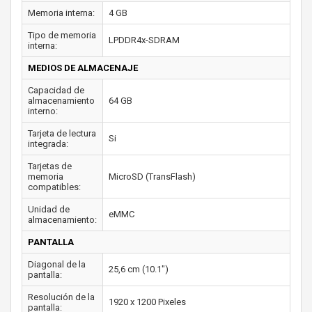
Memoria interna:
4 GB
Tipo de memoria
LPDDR4x-SDRAM
interna:
MEDIOS DE ALMACENAJE
Capacidad de
almacenamiento
64 GB
interno:
Tarjeta de lectura
Si
integrada:
Tarjetas de
memoria
MicroSD (TransFlash)
compatibles:
Unidad de
eMMC
almacenamiento:
PANTALLA
Diagonal de la
25,6 cm (10.1")
pantalla:
Resolución de la
1920 x 1200 Pixeles
pantalla: