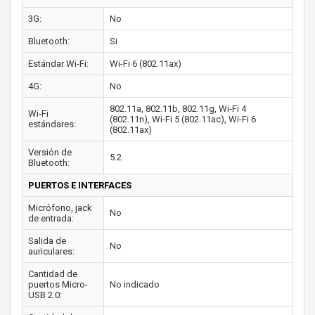
3G:
No
Bluetooth:
Si
Estándar Wi-Fi:
Wi-Fi 6 (802.11ax)
4G:
No
802.11a, 802.11b, 802.11g, Wi-Fi 4
Wi-Fi
(802.11n), Wi-Fi 5 (802.11ac), Wi-Fi 6
estándares:
(802.11ax)
Versión de
5.2
Bluetooth:
PUERTOS E INTERFACES
Micrófono, jack
No
de entrada:
Salida de
No
auriculares:
Cantidad de
puertos Micro-
No indicado
USB 2.0: