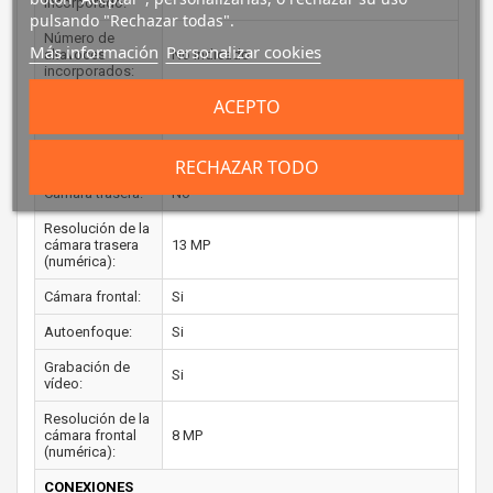
incorporado:
pulsando "Rechazar todas".
Número de
Más información
Personalizar cookies
altavoces
No indicado
incorporados:
ACEPTO
Sistema de
No indicado
audio:
CÁMARA FOTOGRÁFICA
RECHAZAR TODO
Cámara trasera:
No
Resolución de la
cámara trasera
13 MP
(numérica):
Cámara frontal:
Si
Autoenfoque:
Si
Grabación de
Si
vídeo:
Resolución de la
cámara frontal
8 MP
(numérica):
CONEXIONES