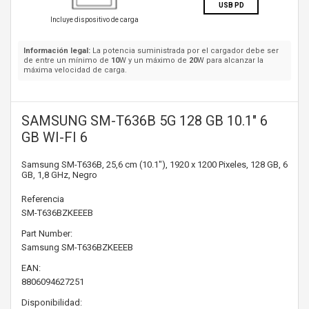
USB PD
Incluye dispositivo de carga
Información legal:
La potencia suministrada por el cargador debe ser
de entre un mínimo de
10
W y un máximo de
20
W para alcanzar la
máxima velocidad de carga.
SAMSUNG SM-T636B 5G 128 GB 10.1" 6
GB WI-FI 6
Samsung SM-T636B, 25,6 cm (10.1"), 1920 x 1200 Pixeles, 128 GB, 6
GB, 1,8 GHz, Negro
Referencia
SM-T636BZKEEEB
Part Number:
Samsung
SM-T636BZKEEEB
EAN:
8806094627251
Disponibilidad: