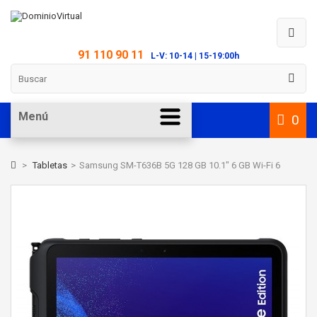
91 110 90 11
L-V: 10-14 | 15-19:00h
Menú
0
>
Tabletas
>
Samsung SM-T636B 5G 128 GB 10.1" 6 GB Wi-Fi 6