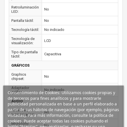
Retroiluminación
No
LED:
Pantalla táctil:
No
Tecnología táctil:
No indicado
Tecnología de
LCD
visualización:
Tipo de pantalla
Capacitiva
táctil:
GRÁFICOS
Graphics
No
chipset:
Adaptador
No indicado
Consentimiento de Cookies: Utilizamos cookies propias y
gráfico:
de terceros para fines analíticos y para mostrarle
AUDIO
publicidad personalizada en base a un perfil elaborado a
partir de sus hábitos de navegación (por ejemplo, páginas
Altavoces
No
incorporados:
visitadas). Para más información, consulte la política de
cookies. Puede aceptar todas las cookies pulsando el
Micrófono
No
botón “Aceptar”, personalizarlas, o rechazar su uso