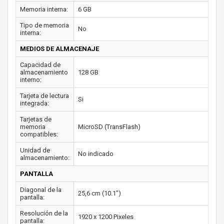
Memoria interna:
6 GB
Tipo de memoria
No
interna:
MEDIOS DE ALMACENAJE
Capacidad de
almacenamiento
128 GB
interno:
Tarjeta de lectura
Si
integrada:
Tarjetas de
memoria
MicroSD (TransFlash)
compatibles:
Unidad de
No indicado
almacenamiento:
PANTALLA
Diagonal de la
25,6 cm (10.1")
pantalla:
Resolución de la
1920 x 1200 Pixeles
pantalla: