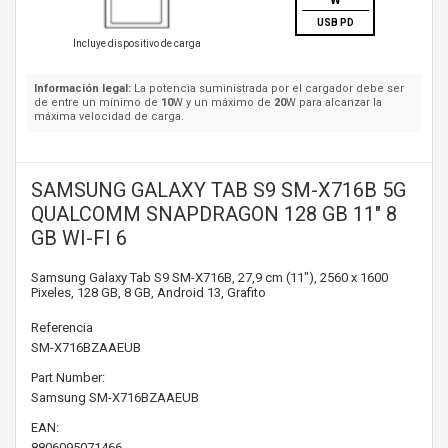
W
USB PD
Incluye dispositivo de carga
Información legal:
La potencia suministrada por el cargador debe ser
de entre un mínimo de
10
W y un máximo de
20
W para alcanzar la
máxima velocidad de carga.
SAMSUNG GALAXY TAB S9 SM-X716B 5G
QUALCOMM SNAPDRAGON 128 GB 11" 8
GB WI-FI 6
Samsung Galaxy Tab S9 SM-X716B, 27,9 cm (11"), 2560 x 1600
Pixeles, 128 GB, 8 GB, Android 13, Grafito
Referencia
SM-X716BZAAEUB
Part Number:
Samsung
SM-X716BZAAEUB
EAN:
8806095071466