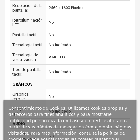
Resolución de la
2560 x 1600 Pixeles
pantalla:
Retroiluminación
No
LED:
Pantalla táctil:
No
Tecnología táctil:
No indicado
Tecnología de
AMOLED
visualización:
Tipo de pantalla
No indicado
táctil:
GRÁFICOS
Graphics
No
chipset:
Consentimiento de Cookies: Utilizamos cookies propias y
Adaptador
No indicado
gráfico:
de terceros para fines analíticos y para mostrarle
publicidad personalizada en base a un perfil elaborado a
AUDIO
partir de sus hábitos de navegación (por ejemplo, páginas
visitadas). Para más información, consulte la política de
Altavoces
No
incorporados:
cookies. Puede aceptar todas las cookies pulsando el