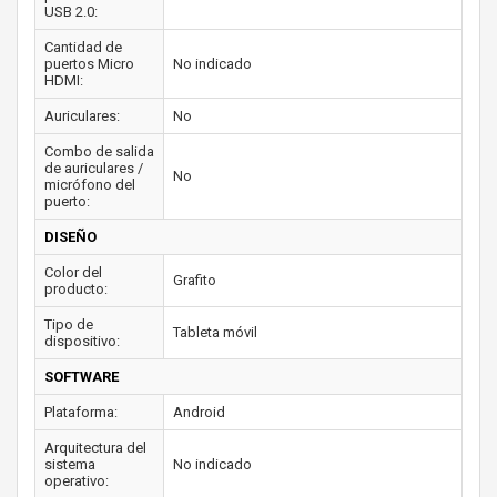
USB 2.0:
Cantidad de
puertos Micro
No indicado
HDMI:
Auriculares:
No
Combo de salida
de auriculares /
No
micrófono del
puerto:
DISEÑO
Color del
Grafito
producto:
Tipo de
Tableta móvil
dispositivo:
SOFTWARE
Plataforma:
Android
Arquitectura del
sistema
No indicado
operativo: