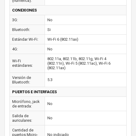
(numérica):
CONEXIONES
3G:
No
Bluetooth:
Si
Estándar Wi-Fi:
Wi-Fi 6 (802.11ax)
4G:
No
802.11a, 802.11b, 802.11g, Wi-Fi 4
Wi-Fi
(802.11n), Wi-Fi 5 (802.11ac), Wi-Fi 6
estándares:
(802.11ax)
Versión de
5.3
Bluetooth:
PUERTOS E INTERFACES
Micrófono, jack
No
de entrada:
Salida de
No
auriculares:
Cantidad de
puertos Micro-
No indicado