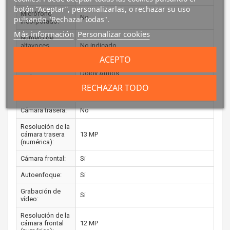
botón “Aceptar”, personalizarlas, o rechazar su uso
Micrófono
No
pulsando "Rechazar todas".
incorporado:
Más información
Personalizar cookies
Número de
altavoces
No indicado
incorporados:
ACEPTO
Sistema de
Dolby Atmos
audio:
RECHAZAR TODO
CÁMARA FOTOGRÁFICA
Cámara trasera:
No
Resolución de la
cámara trasera
13 MP
(numérica):
Cámara frontal:
Si
Autoenfoque:
Si
Grabación de
Si
vídeo:
Resolución de la
cámara frontal
12 MP